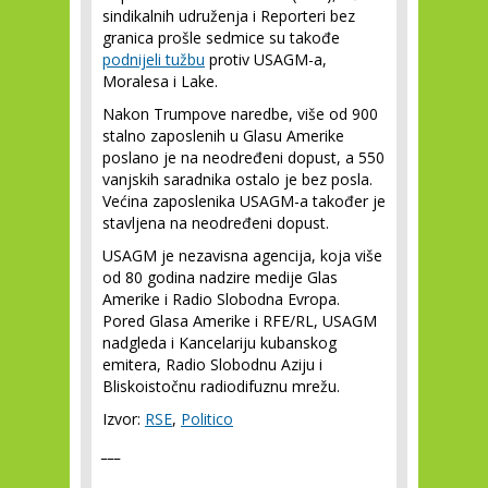
sindikalnih udruženja i Reporteri bez
granica prošle sedmice su takođe
podnijeli tužbu
protiv USAGM-a,
Moralesa i Lake.
Nakon Trumpove naredbe, više od 900
stalno zaposlenih u Glasu Amerike
poslano je na neodređeni dopust, a 550
vanjskih saradnika ostalo je bez posla.
Većina zaposlenika USAGM-a također je
stavljena na neodređeni dopust.
USAGM je nezavisna agencija, koja više
od 80 godina nadzire medije Glas
Amerike i Radio Slobodna Evropa.
Pored Glasa Amerike i RFE/RL, USAGM
nadgleda i Kancelariju kubanskog
emitera, Radio Slobodnu Aziju i
Bliskoistočnu radiodifuznu mrežu.
Izvor:
RSE
,
Politico
___