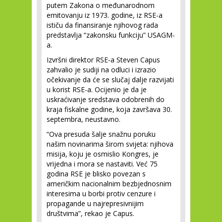
putem Zakona o međunarodnom
emitovanju iz 1973. godine, iz RSE-a
ističu da finansiranje njihovog rada
predstavlja “zakonsku funkciju” USAGM-
a.
Izvršni direktor RSE-a Steven Capus
zahvalio je sudiji na odluci i izrazio
očekivanje da će se slučaj dalje razvijati
u korist RSE-a. Ocijenio je da je
uskraćivanje sredstava odobrenih do
kraja fiskalne godine, koja završava 30.
septembra, neustavno.
“Ova presuda šalje snažnu poruku
našim novinarima širom svijeta: njihova
misija, koju je osmislio Kongres, je
vrijedna i mora se nastaviti. Već 75
godina RSE je blisko povezan s
američkim nacionalnim bezbjednosnim
interesima u borbi protiv cenzure i
propagande u najrepresivnijim
društvima”, rekao je Capus.