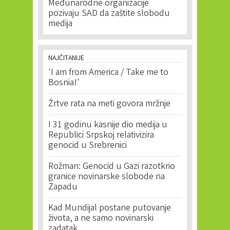
Međunarodne organizacije
pozivaju SAD da zaštite slobodu
medija
NAJČITANIJE
'I am from America / Take me to
Bosnia!'
Žrtve rata na meti govora mržnje
I 31 godinu kasnije dio medija u
Republici Srpskoj relativizira
genocid u Srebrenici
Rožman: Genocid u Gazi razotkrio
granice novinarske slobode na
Zapadu
Kad Mundijal postane putovanje
života, a ne samo novinarski
zadatak