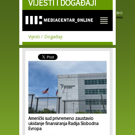
VIJESTI I DOGAĐAJI
Skip to
main
content
BHS
ENG
Vijesti
Događaji
Američki sud privremeno zaustavio
ukidanje finansiranja Radija Slobodna
Evropa