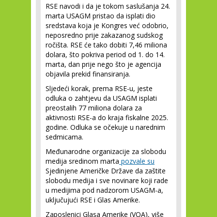
RSE navodi i da je tokom saslušanja 24.
marta USAGM pristao da isplati dio
sredstava koja je Kongres već odobrio,
neposredno prije zakazanog sudskog
ročišta. RSE će tako dobiti 7,46 miliona
dolara, što pokriva period od 1. do 14.
marta, dan prije nego što je agencija
objavila prekid finansiranja.
Sljedeći korak, prema RSE-u, jeste
odluka o zahtjevu da USAGM isplati
preostalih 77 miliona dolara za
aktivnosti RSE-a do kraja fiskalne 2025.
godine. Odluka se očekuje u narednim
sedmicama.
Međunarodne organizacije za slobodu
medija sredinom marta
pozvale su
Sjedinjene Američke Države da zaštite
slobodu medija i sve novinare koji rade
u medijima pod nadzorom USAGM-a,
uključujući RSE i Glas Amerike.
Zaposlenici Glasa Amerike (VOA), više