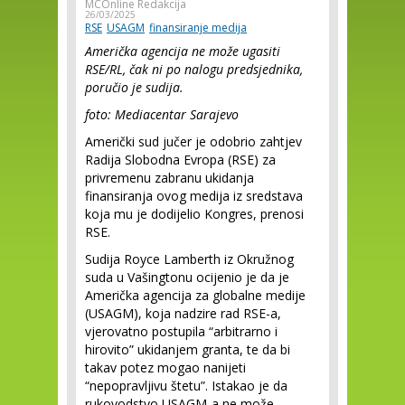
MCOnline Redakcija
26/03/2025
RSE
USAGM
finansiranje medija
Američka agencija ne može ugasiti
RSE/RL, čak ni po nalogu predsjednika,
poručio je sudija.
foto: Mediacentar Sarajevo
Američki sud jučer je odobrio zahtjev
Radija Slobodna Evropa (RSE) za
privremenu zabranu ukidanja
finansiranja ovog medija iz sredstava
koja mu je dodijelio Kongres, prenosi
RSE.
Sudija Royce Lamberth iz Okružnog
suda u Vašingtonu ocijenio je da je
Američka agencija za globalne medije
(USAGM), koja nadzire rad RSE-a,
vjerovatno postupila “arbitrarno i
hirovito” ukidanjem granta, te da bi
takav potez mogao nanijeti
“nepopravljivu štetu”. Istakao je da
rukovodstvo USAGM-a ne može