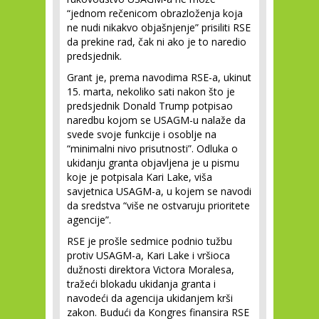
“jednom rečenicom obrazloženja koja
ne nudi nikakvo objašnjenje” prisiliti RSE
da prekine rad, čak ni ako je to naredio
predsjednik.
Grant je, prema navodima RSE-a, ukinut
15. marta, nekoliko sati nakon što je
predsjednik Donald Trump potpisao
naredbu kojom se USAGM-u nalaže da
svede svoje funkcije i osoblje na
“minimalni nivo prisutnosti”. Odluka o
ukidanju granta objavljena je u pismu
koje je potpisala Kari Lake, viša
savjetnica USAGM-a, u kojem se navodi
da sredstva “više ne ostvaruju prioritete
agencije”.
RSE je prošle sedmice podnio tužbu
protiv USAGM-a, Kari Lake i vršioca
dužnosti direktora Victora Moralesa,
tražeći blokadu ukidanja granta i
navodeći da agencija ukidanjem krši
zakon. Budući da Kongres finansira RSE