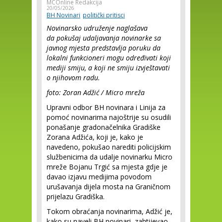
MCOnline Redakcija
20/05/2026
BH Novinari
politički pritisci
Novinarsko udruženje naglašava
da pokušaj udaljavanja novinarke sa
javnog mjesta predstavlja poruku da
lokalni funkcioneri mogu određivati koji
mediji smiju, a koji ne smiju izvještavati
o njihovom radu.
foto: Zoran Adžić / Micro mreža
Upravni odbor BH novinara i Linija za
pomoć novinarima najoštrije su osudili
ponašanje gradonačelnika Gradiške
Zorana Adžića, koji je, kako je
navedeno, pokušao narediti policijskim
službenicima da udalje novinarku Micro
mreže Bojanu Trgić sa mjesta gdje je
davao izjavu medijima povodom
urušavanja dijela mosta na Graničnom
prijelazu Gradiška.
Tokom obraćanja novinarima, Adžić je,
kako su naveli BH novinari, zahtijevao