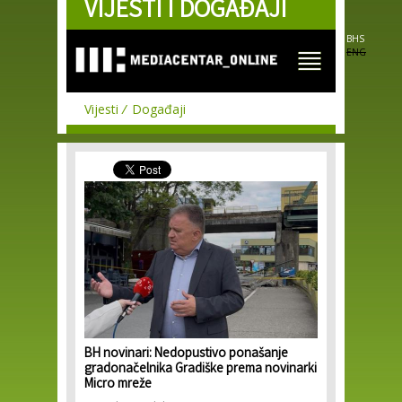
VIJESTI I DOGAĐAJI
Skip to
main
content
BHS
ENG
Vijesti
Događaji
BH novinari: Nedopustivo ponašanje
gradonačelnika Gradiške prema novinarki
Micro mreže