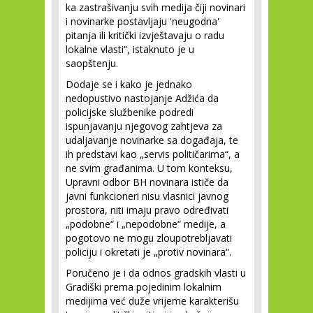
ka zastrašivanju svih medija čiji novinari
i novinarke postavljaju 'neugodna'
pitanja ili kritički izvještavaju o radu
lokalne vlasti“, istaknuto je u
saopštenju.
Dodaje se i kako je jednako
nedopustivo nastojanje Adžića da
policijske službenike podredi
ispunjavanju njegovog zahtjeva za
udaljavanje novinarke sa događaja, te
ih predstavi kao „servis političarima“, a
ne svim građanima. U tom konteksu,
Upravni odbor BH novinara ističe da
javni funkcioneri nisu vlasnici javnog
prostora, niti imaju pravo određivati
„podobne“ i „nepodobne“ medije, a
pogotovo ne mogu zloupotrebljavati
policiju i okretati je „protiv novinara“.
Poručeno je i da odnos gradskih vlasti u
Gradiški prema pojedinim lokalnim
medijima već duže vrijeme karakterišu