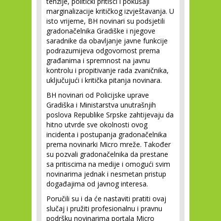
tenzije, politički pritisci i pokušaji
marginalizacije kritičkog izvještavanja. U
isto vrijeme, BH novinari su podsjetili
gradonačelnika Gradiške i njegove
saradnike da obavljanje javne funkcije
podrazumijeva odgovornost prema
građanima i spremnost na javnu
kontrolu i propitivanje rada zvaničnika,
uključujući i kritička pitanja novinara.
BH novinari od Policijske uprave
Gradiška i Ministarstva unutrašnjih
poslova Republike Srpske zahtijevaju da
hitno utvrde sve okolnosti ovog
incidenta i postupanja gradonačelnika
prema novinarki Micro mreže. Također
su pozvali gradonačelnika da prestane
sa pritiscima na medije i omogući svim
novinarima jednak i nesmetan pristup
događajima od javnog interesa.
Poručili su i da će nastaviti pratiti ovaj
slučaj i pružiti profesionalnu i pravnu
podršku novinarima portala Micro