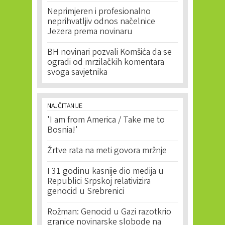
Neprimjeren i profesionalno
neprihvatljiv odnos načelnice
Jezera prema novinaru
BH novinari pozvali Komšića da se
ogradi od mrzilačkih komentara
svoga savjetnika
NAJČITANIJE
'I am from America / Take me to
Bosnia!'
Žrtve rata na meti govora mržnje
I 31 godinu kasnije dio medija u
Republici Srpskoj relativizira
genocid u Srebrenici
Rožman: Genocid u Gazi razotkrio
granice novinarske slobode na