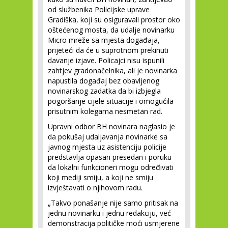
od službenika Policijske uprave
Gradiška, koji su osiguravali prostor oko
oštećenog mosta, da udalje novinarku
Micro mreže sa mjesta događaja,
prijeteći da će u suprotnom prekinuti
davanje izjave. Policajci nisu ispunili
zahtjev gradonačelnika, ali je novinarka
napustila događaj bez obavljenog
novinarskog zadatka da bi izbjegla
pogoršanje cijele situacije i omogućila
prisutnim kolegama nesmetan rad.
Upravni odbor BH novinara naglasio je
da pokušaj udaljavanja novinarke sa
javnog mjesta uz asistenciju policije
predstavlja opasan presedan i poruku
da lokalni funkcioneri mogu određivati
koji mediji smiju, a koji ne smiju
izvještavati o njihovom radu.
„Takvo ponašanje nije samo pritisak na
jednu novinarku i jednu redakciju, već
demonstracija političke moći usmjerene