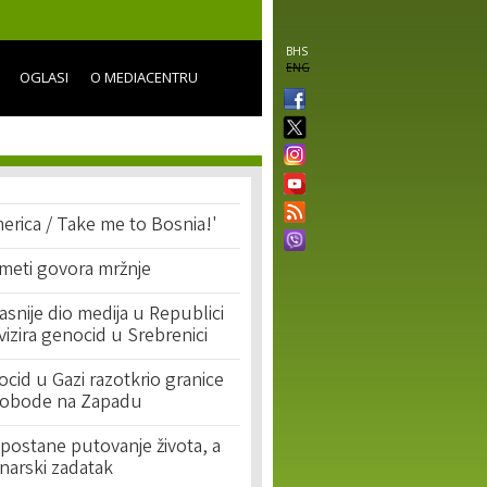
BHS
ENG
OGLASI
O MEDIACENTRU
erica / Take me to Bosnia!'
 meti govora mržnje
asnije dio medija u Republici
ivizira genocid u Srebrenici
cid u Gazi razotkrio granice
lobode na Zapadu
postane putovanje života, a
narski zadatak