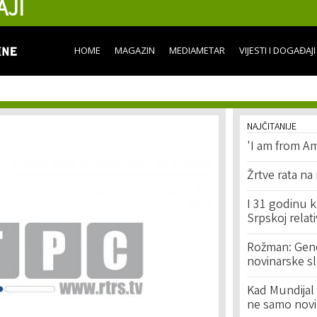
AJI
Skip to
main
content
HOME
MAGAZIN
MEDIAMETAR
VIJESTI I DOGAĐAJI
NAJČITANIJE
'I am from Am
Žrtve rata na
I 31 godinu k
Srpskoj relat
Rožman: Geno
novinarske s
Kad Mundijal 
ne samo novi