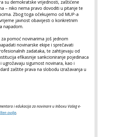
ra su demokratske vrijednosti, zaštićene
a – niko nema pravo dovoditi u pitanje te
postupcima. Zbog toga očekujemo od MUP-a
vrijeme javnost obavijesti o konkretnim
 sa napadom.
ja za pomoć novinarima još jednom
apadati novinarske ekipe i sprečavati
rofesionalnih zadataka, te zahtijevaju od
stitucija efikasnije sankcioniranje pojedinaca
i ugrožavaju sigurnost novinara, kao i
dard zaštite prava na slobodu izražavanja u
komentara i edukacija za novinare u Inboxu Vašeg e-
ilten ovdje
.