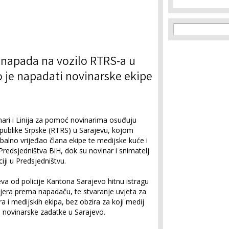
Search f
Search
napada na vozilo RTRS-a u
 je napadati novinarske ekipe
ari i Linija za pomoć novinarima osuđuju
epublike Srpske (RTRS) u Sarajevu, kojom
rbalno vrijeđao člana ekipe te medijske kuće i
 Predsjedništva BiH, dok su novinar i snimatelj
iji u Predsjedništvu.
va od policije Kantona Sarajevo hitnu istragu
era prema napadaču, te stvaranje uvjeta za
a i medijskih ekipa, bez obzira za koji medij
na novinarske zadatke u Sarajevo.