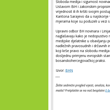
Sloboda medija i sigurnost novina
Ustavom BiH i zakonskim propisim
vrijednosit ili ih kršiti svojim 
Kantona Sarajevo da u najskorije 
mjerama koje su poduzeli u vezi
Upravni odbor BH novinara i Lini
naglašavaju kako je nedopustivo n
medijske djelatnike u obavljanju p
nadležnih pravosudnih i državnih in
koji krše pravo na slobodu medija 
dosljednu primjenu evropskih stan
bosanskohercegovačkoj praksi.
Izvor:
BHN
___
Želite sedmični pregled vijesti, analiza, 
maila? Pretplatite se na naš besplatni
E-b