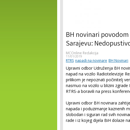
BH novinari povodom 
Sarajevu: Nedopustivo
MCOnline Redakcija
11/01/2019
RTRS
napadi na novinare
BH Novinari
Upravni odbor Udruženja BH novin
napad na vozilo Radiotelevizije R
prilikom je nepoznati počinitelj ve
nasrnuo na vozilo u blizini zgrade
RTRS-a boravili na press konferenc
Upravni odbor BH novinara zahtije
napada i poduzimanje kaznenih mj
slobodan i siguran rad svih novinar
rade i iz kojeg dijela BiH dolaze 