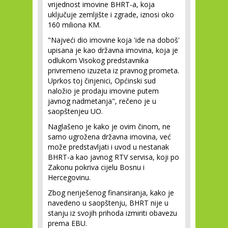
vrijednost imovine BHRT-a, koja
uključuje zemljište i zgrade, iznosi oko
160 miliona KM.
"Najveći dio imovine koja 'ide na doboš'
upisana je kao državna imovina, koja je
odlukom Visokog predstavnika
privremeno izuzeta iz pravnog prometa.
Uprkos toj činjenici, Općinski sud
naložio je prodaju imovine putem
javnog nadmetanja", rečeno je u
saopštenjeu UO.
Naglašeno je kako je ovim činom, ne
samo ugrožena državna imovina, već
može predstavljati i uvod u nestanak
BHRT-a kao javnog RTV servisa, koji po
Zakonu pokriva cijelu Bosnu i
Hercegovinu.
Zbog neriješenog finansiranja, kako je
navedeno u saopštenju, BHRT nije u
stanju iz svojih prihoda izmiriti obavezu
prema EBU.