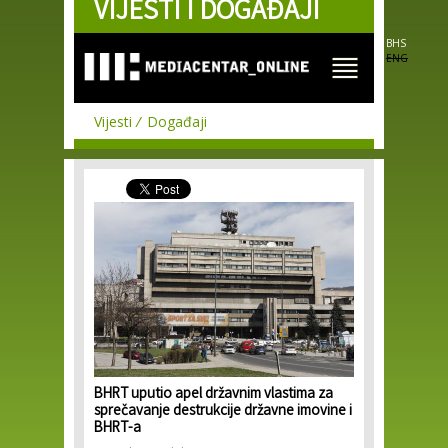
VIJESTI I DOGAĐAJI
Skip to
main
content
BHS
ENG
Vijesti
Događaji
BHRT uputio apel državnim vlastima za
sprečavanje destrukcije državne imovine i
BHRT-a