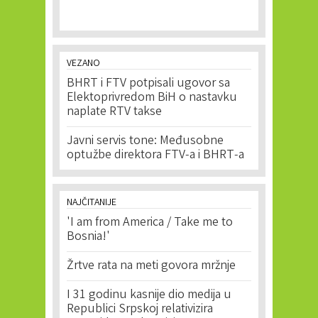
VEZANO
BHRT i FTV potpisali ugovor sa
Elektoprivredom BiH o nastavku
naplate RTV takse
Javni servis tone: Međusobne
optužbe direktora FTV-a i BHRT-a
NAJČITANIJE
'I am from America / Take me to
Bosnia!'
Žrtve rata na meti govora mržnje
I 31 godinu kasnije dio medija u
Republici Srpskoj relativizira