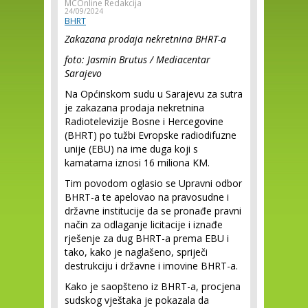
MCOnline Redakcija
24/09/2024
BHRT
Zakazana prodaja nekretnina BHRT-a
foto: Jasmin Brutus / Mediacentar
Sarajevo
Na Općinskom sudu u Sarajevu za sutra
je zakazana prodaja nekretnina
Radiotelevizije Bosne i Hercegovine
(BHRT) po tužbi Evropske radiodifuzne
unije (EBU) na ime duga koji s
kamatama iznosi 16 miliona KM.
Tim povodom oglasio se Upravni odbor
BHRT-a te apelovao na pravosudne i
državne institucije da se pronađe pravni
način za odlaganje licitacije i iznađe
rješenje za dug BHRT-a prema EBU i
tako, kako je naglašeno, spriječi
destrukciju i državne i imovine BHRT-a.
Kako je saopšteno iz BHRT-a, procjena
sudskog vještaka je pokazala da