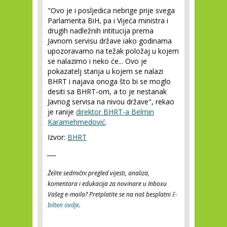
"Ovo je i posljedica nebrige prije svega
Parlamenta BiH, pa i Vijeća ministra i
drugih nadležnih intitucija prema
Javnom servisu države iako godinama
upozoravamo na težak položaj u kojem
se nalazimo i neko će... Ovo je
pokazatelj stanja u kojem se nalazi
BHRT i najava onoga što bi se moglo
desiti sa BHRT-om, a to je nestanak
Javnog servisa na nivou države", rekao
je ranije
direktor BHRT-a Belmin
Karamehmedović
.
Izvor:
BHRT
___
Želite sedmični pregled vijesti, analiza,
komentara i edukacija za novinare u Inboxu
Vašeg e-maila? Pretplatite se na naš besplatni
E-
bilten ovdje
.