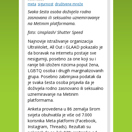
meta
sigurnost
društvene mreže
Svaka šesta osoba doživjela rodno
zasnovano ili seksualno uznemiravanje
na Metinim platformama.
foto: Unsplash/ Shutter Speed
Najnovije istraživanje organizacija
UltraViolet, All Out i GLAAD pokazalo je
da boravak na internetu postaje sve
nesigurniji, posebno za one koji su i
ranije bili izloženi rizicima poput žena,
LGBTQ osoba i drugih marginalizovanih
grupa. Posebno zabrinjava podatak da
je svaka šesta osoba prijavila da je
doživjela rodno zasnovano ili seksualno
uznemiravanje na Metinim
platformama.
Anketa provedena u 86 zemalja širom
svijeta obuhvatila je više od 7.000
korisnika Meta platformi (Facebook,
Instagram, Threads). Rezultati su