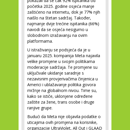
pokazali da se čak 92% ispitanika od
početka 2025. godine osjeća manje
zaštićeno na internetu, dok je 77% njih
naišlo na štetan sadržaj. Također,
najmanje dvije trećine ispitanika (66%)
navodi da se osjeća nesigurno u
slobodnom izražavanju na ovim
platformama.
U istraživanju se podsjeća da je u
januaru 2025. kompanija Meta najavila
velike promjene u svojim politikama
moderacije sadržaja. Te promjene su
uključivale ukidanje saradnje s
nezavisnim provjerivačima činjenica u
Americi i ublažavanje politika govora
mržnje na globalnom nivou. Time su,
kako se ističe, uklonjene određene
zaštite za žene, trans osobe i druge
ranjive grupe.
Budući da Meta nije objavila podatke o
uticajima ovih promjena na korisnike,
organizacije UltraViolet, All Out i GLAAD