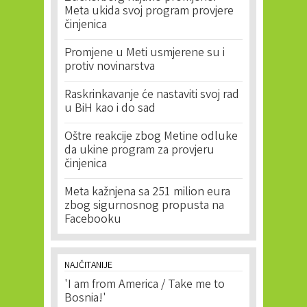
Meta ukida svoj program provjere
činjenica
Promjene u Meti usmjerene su i
protiv novinarstva
Raskrinkavanje će nastaviti svoj rad
u BiH kao i do sad
Oštre reakcije zbog Metine odluke
da ukine program za provjeru
činjenica
Meta kažnjena sa 251 milion eura
zbog sigurnosnog propusta na
Facebooku
NAJČITANIJE
'I am from America / Take me to
Bosnia!'