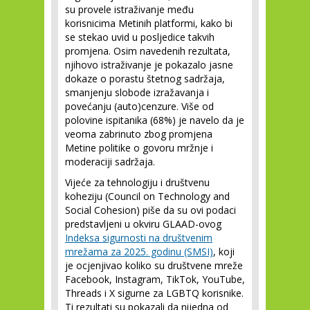
su provele istraživanje među
korisnicima Metinih platformi, kako bi
se stekao uvid u posljedice takvih
promjena. Osim navedenih rezultata,
njihovo istraživanje je pokazalo jasne
dokaze o porastu štetnog sadržaja,
smanjenju slobode izražavanja i
povećanju (auto)cenzure. Više od
polovine ispitanika (68%) je navelo da je
veoma zabrinuto zbog promjena
Metine politike o govoru mržnje i
moderaciji sadržaja.
Vijeće za tehnologiju i društvenu
koheziju (Council on Technology and
Social Cohesion) piše da su ovi podaci
predstavljeni u okviru GLAAD-ovog
Indeksa sigurnosti na društvenim
mrežama za 2025. godinu (SMSI)
, koji
je ocjenjivao koliko su društvene mreže
Facebook, Instagram, TikTok, YouTube,
Threads i X sigurne za LGBTQ korisnike.
Ti rezultati su pokazali da nijedna od