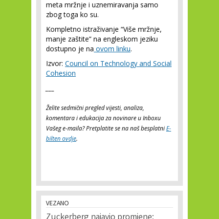
meta mržnje i uznemiravanja samo
zbog toga ko su.
Kompletno istraživanje “Više mržnje,
manje zaštite” na engleskom jeziku
dostupno je na
ovom linku
.
Izvor:
Council on Technology and Social
Cohesion
___
Želite sedmični pregled vijesti, analiza,
komentara i edukacija za novinare u Inboxu
Vašeg e-maila? Pretplatite se na naš besplatni
E-
bilten ovdje
.
VEZANO
Zuckerberg najavio promjene: