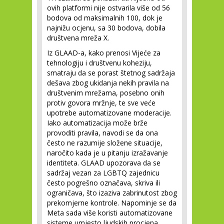
ovih platformi nije ostvarila više od 56
bodova od maksimalnih 100, dok je
najnižu ocjenu, sa 30 bodova, dobila
društvena mreža X.
Iz GLAAD-a, kako prenosi Vijeće za
tehnologiju i društvenu koheziju,
smatraju da se porast štetnog sadržaja
dešava zbog ukidanja nekih pravila na
društvenim mrežama, posebno onih
protiv govora mržnje, te sve veće
upotrebe automatizovane moderacije.
Iako automatizacija može brže
provoditi pravila, navodi se da ona
često ne razumije složene situacije,
naročito kada je u pitanju izražavanje
identiteta. GLAAD upozorava da se
sadržaj vezan za LGBTQ zajednicu
često pogrešno označava, skriva ili
ograničava, što izaziva zabrinutost zbog
prekomjerne kontrole. Napominje se da
Meta sada više koristi automatizovane
sisteme umjesto ljudskih procjena