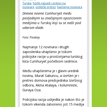
Turska
fizički napadi i pritisci na
novinare
politički pritisci
hapšenja novinara
Dnevne novine Cumhuriyet među
posljednjim su značajnijim opozicionim
medijima u Turskoj koji su se našli pod
udarom vlade.
Foto: Pixabay
Najmanje 12 novinara i drugih
zaposlenika uhapšeno je tokom
policijske racije u prostorijama turskog
lista Cumhuryet početkom sedmice.
Među uhapšenima je i glavni urednik
novina, Murat Sabuncu, a izvršen je i
pretres domova predsjednika Izvršnog
odbora, Akina Atalaya, i kolumniste,
Guraya Oza.
Policijska racija uslijedila je nakon što je
tokom vikenda zatvoreno još 15 medija