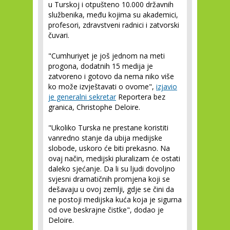
u Turskoj i otpušteno 10.000 državnih
službenika, među kojima su akademici,
profesori, zdravstveni radnici i zatvorski
čuvari.
"Cumhuriyet je još jednom na meti
progona, dodatnih 15 medija je
zatvoreno i gotovo da nema niko više
ko može izvještavati o ovome",
izjavio
je generalni sekretar
Reportera bez
granica, Christophe Deloire.
"Ukoliko Turska ne prestane koristiti
vanredno stanje da ubija medijske
slobode, uskoro će biti prekasno. Na
ovaj način, medijski pluralizam će ostati
daleko sjećanje. Da li su ljudi dovoljno
svjesni dramatičnih promjena koji se
dešavaju u ovoj zemlji, gdje se čini da
ne postoji medijska kuća koja je sigurna
od ove beskrajne čistke", dodao je
Deloire.