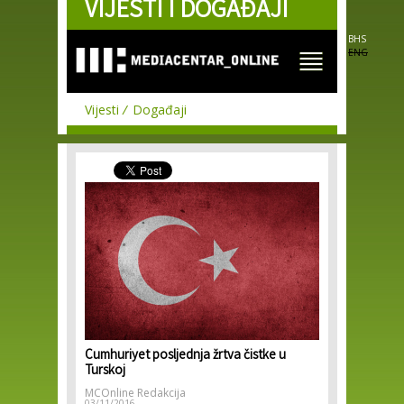
VIJESTI I DOGAĐAJI
Skip to
main
content
BHS
ENG
Vijesti
Događaji
Cumhuriyet posljednja žrtva čistke u
Turskoj
MCOnline Redakcija
03/11/2016