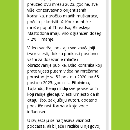
preuzeo ovu mrežu 2023. godine, sve
više konzervativno orijentisanih
korisnika, naročito mladih muškaraca,
počelo je koristiti X. Konkurentske
mreže poput Threadsa, Blueskyja i
Mastodona imaju vrlo ograničen doseg
– 2% ili manje.
Video sadržaji postaju sve značajniji
izvor vijesti, dok su podkasti posebno
važni za dosezanje mlađe i
obrazovanije publike. Udio korisnika koji
prate vijesti putem videa na mrežama
porastao je sa 52 posto u 2020. na 65
posto u 2025. godini. U Filipinima,
Tajlandu, Keniji i Indiji sve je više onih
koji radije gledaju vijesti umjesto da ih
čitaju, što, zaključuju autori, dodatno
podstiče rast formata koje vode
influenseri.
U izvještaju se naglašava važnost
podcasta, ali bilježe i razlike u njegovoj