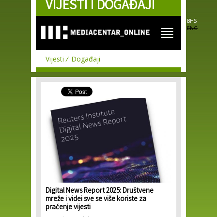
VIJESTI I DOGAĐAJI
Skip to
main
content
BHS
ENG
Vijesti
Događaji
Digital News Report 2025: Društvene
mreže i videi sve se više koriste za
praćenje vijesti