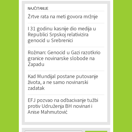
NAJČITANIJE
Žrtve rata na meti govora mržnje
I 31 godinu kasnije dio medija u
Republici Srpskoj relativizira
genocid u Srebrenici
Rožman: Genocid u Gazi razotkrio
granice novinarske slobode na
Zapadu
Kad Mundijal postane putovanje
života, a ne samo novinarski
zadatak
EFJ pozvao na odbacivanje tužbi
protiv Udruženja BH novinari i
Anise Mahmutović