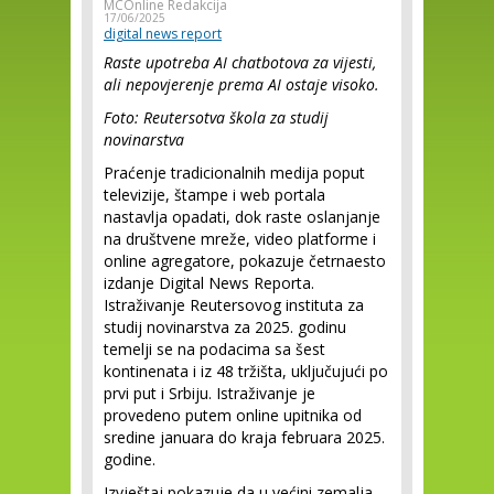
MCOnline Redakcija
17/06/2025
digital news report
Raste upotreba AI chatbotova za vijesti,
ali nepovjerenje prema AI ostaje visoko.
Foto: Reutersotva škola za studij
novinarstva
Praćenje tradicionalnih medija poput
televizije, štampe i web portala
nastavlja opadati, dok raste oslanjanje
na društvene mreže, video platforme i
online agregatore, pokazuje četrnaesto
izdanje Digital News Reporta.
Istraživanje Reutersovog instituta za
studij novinarstva za 2025. godinu
temelji se na podacima sa šest
kontinenata i iz 48 tržišta, uključujući po
prvi put i Srbiju. Istraživanje je
provedeno putem online upitnika od
sredine januara do kraja februara 2025.
godine.
Izvještaj pokazuje da u većini zemalja