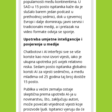
popularnosti među kontinentima. U
SAD-u 15 posto ispitanika kaže da je
slušalo barem jedan podcast u
prethodnoj sedmici, dok u sjevernoj
Evropi i dalje dominiraju javni servisi i
tradicionalni mediji, a i prelazak na
video formate odvija se sporije.
Upotreba umjetne inteligencije i
povjerenje u medije
Chatbotovi i AI interfejsi sve se više
koriste kao novi izvori vijesti, iako je
ukupna upotreba još uvijek relativno
niska. Sedam posto ispitanika globalno
koristi AI za vijesti sedmično, a među
mlađima od 25 godina taj broj dostiže
15 posto.
Publika u većini zemalja ostaje
skeptična prema upotrebi AI-ja u
novinarstvu, što, zaključuju autori,
može povećati vrijednost vijesti koje
proizvode ljudi. Ispitanici vjeruju da će