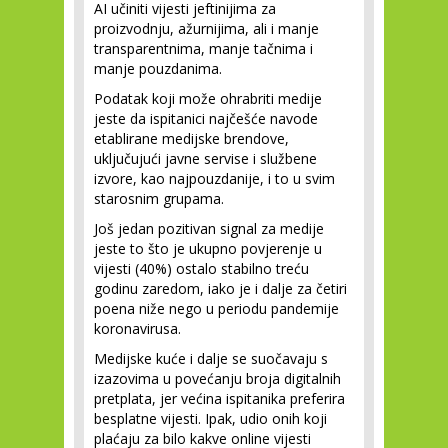
AI učiniti vijesti jeftinijima za
proizvodnju, ažurnijima, ali i manje
transparentnima, manje tačnima i
manje pouzdanima.
Podatak koji može ohrabriti medije
jeste da ispitanici najčešće navode
etablirane medijske brendove,
uključujući javne servise i službene
izvore, kao najpouzdanije, i to u svim
starosnim grupama.
Još jedan pozitivan signal za medije
jeste to što je ukupno povjerenje u
vijesti (40%) ostalo stabilno treću
godinu zaredom, iako je i dalje za četiri
poena niže nego u periodu pandemije
koronavirusa.
Medijske kuće i dalje se suočavaju s
izazovima u povećanju broja digitalnih
pretplata, jer većina ispitanika preferira
besplatne vijesti. Ipak, udio onih koji
plaćaju za bilo kakve online vijesti