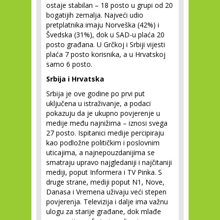
ostaje stabilan – 18 posto u grupi od 20
bogatijih zemalja. Najveći udio
pretplatnika imaju Norveška (42%) i
Švedska (31%), dok u SAD-u plaća 20
posto građana. U Grčkoj i Srbiji vijesti
plaća 7 posto korisnika, a u Hrvatskoj
samo 6 posto.
Srbija i Hrvatska
Srbija je ove godine po prvi put
uključena u istraživanje, a podaci
pokazuju da je ukupno povjerenje u
medije među najnižima – iznosi svega
27 posto. Ispitanici medije percipiraju
kao podložne političkim i poslovnim
uticajima, a najnepouzdanijima se
smatraju upravo najgledaniji i najčitaniji
mediji, poput Informera i TV Pinka. S
druge strane, mediji poput N1, Nove,
Danasa i Vremena uživaju veći stepen
povjerenja. Televizija i dalje ima važnu
ulogu za starije građane, dok mlađe