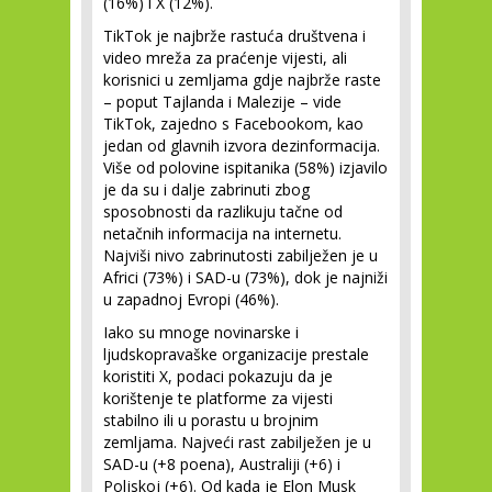
(16%) i X (12%).
TikTok je najbrže rastuća društvena i
video mreža za praćenje vijesti, ali
korisnici u zemljama gdje najbrže raste
– poput Tajlanda i Malezije – vide
TikTok, zajedno s Facebookom, kao
jedan od glavnih izvora dezinformacija.
Više od polovine ispitanika (58%) izjavilo
je da su i dalje zabrinuti zbog
sposobnosti da razlikuju tačne od
netačnih informacija na internetu.
Najviši nivo zabrinutosti zabilježen je u
Africi (73%) i SAD-u (73%), dok je najniži
u zapadnoj Evropi (46%).
Iako su mnoge novinarske i
ljudskopravaške organizacije prestale
koristiti X, podaci pokazuju da je
korištenje te platforme za vijesti
stabilno ili u porastu u brojnim
zemljama. Najveći rast zabilježen je u
SAD-u (+8 poena), Australiji (+6) i
Poljskoj (+6). Od kada je Elon Musk