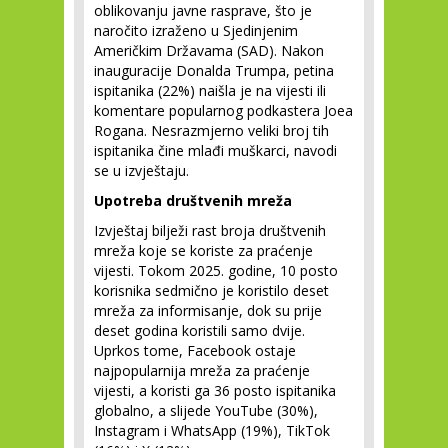
oblikovanju javne rasprave, što je
naročito izraženo u Sjedinjenim
Američkim Državama (SAD). Nakon
inauguracije Donalda Trumpa, petina
ispitanika (22%) naišla je na vijesti ili
komentare popularnog podkastera Joea
Rogana. Nesrazmjerno veliki broj tih
ispitanika čine mlađi muškarci, navodi
se u izvještaju.
Upotreba društvenih mreža
Izvještaj bilježi rast broja društvenih
mreža koje se koriste za praćenje
vijesti. Tokom 2025. godine, 10 posto
korisnika sedmično je koristilo deset
mreža za informisanje, dok su prije
deset godina koristili samo dvije.
Uprkos tome, Facebook ostaje
najpopularnija mreža za praćenje
vijesti, a koristi ga 36 posto ispitanika
globalno, a slijede YouTube (30%),
Instagram i WhatsApp (19%), TikTok