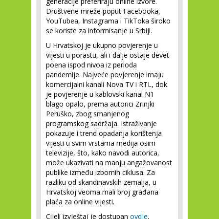
generacije preferiraju online izvore.
Društvene mreže poput Facebooka,
YouTubea, Instagrama i TikToka široko
se koriste za informisanje u Srbiji.
U Hrvatskoj je ukupno povjerenje u
vijesti u porastu, ali i dalje ostaje devet
poena ispod nivoa iz perioda
pandemije. Najveće povjerenje imaju
komercijalni kanali Nova TV i RTL, dok
je povjerenje u kablovski kanal N1
blago opalo, prema autorici Zrinjki
Peruško, zbog smanjenog
programskog sadržaja. Istraživanje
pokazuje i trend opadanja korištenja
vijesti u svim vrstama medija osim
televizije, što, kako navodi autorica,
može ukazivati na manju angažovanost
publike između izbornih ciklusa. Za
razliku od skandinavskih zemalja, u
Hrvatskoj veoma mali broj građana
plaća za online vijesti.
Cijeli izvještaj je dostupan
ovdje
.