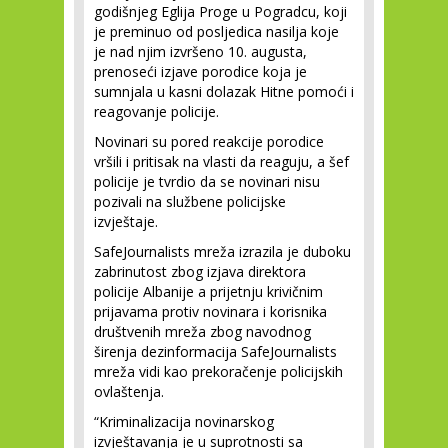
godišnjeg Eglija Proge u Pogradcu, koji
je preminuo od posljedica nasilja koje
je nad njim izvršeno 10. augusta,
prenoseći izjave porodice koja je
sumnjala u kasni dolazak Hitne pomoći i
reagovanje policije.
Novinari su pored reakcije porodice
vršili i pritisak na vlasti da reaguju, a šef
policije je tvrdio da se novinari nisu
pozivali na službene policijske
izvještaje.
SafeJournalists mreža izrazila je duboku
zabrinutost zbog izjava direktora
policije Albanije a prijetnju krivičnim
prijavama protiv novinara i korisnika
društvenih mreža zbog navodnog
širenja dezinformacija SafeJournalists
mreža vidi kao prekoračenje policijskih
ovlaštenja.
“Kriminalizacija novinarskog
izvještavanja je u suprotnosti sa