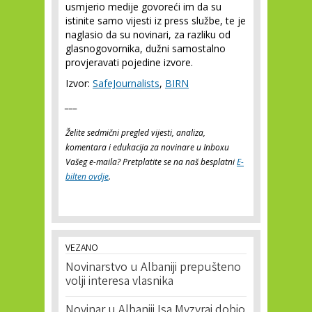
usmjerio medije govoreći im da su
istinite samo vijesti iz press službe, te je
naglasio da su novinari, za razliku od
glasnogovornika, dužni samostalno
provjeravati pojedine izvore.
Izvor:
SafeJournalists
,
BIRN
___
Želite sedmični pregled vijesti, analiza,
komentara i edukacija za novinare u Inboxu
Vašeg e-maila? Pretplatite se na naš besplatni
E-
bilten ovdje
.
VEZANO
Novinarstvo u Albaniji prepušteno
volji interesa vlasnika
Novinar u Albaniji Isa Myzyraj dobio