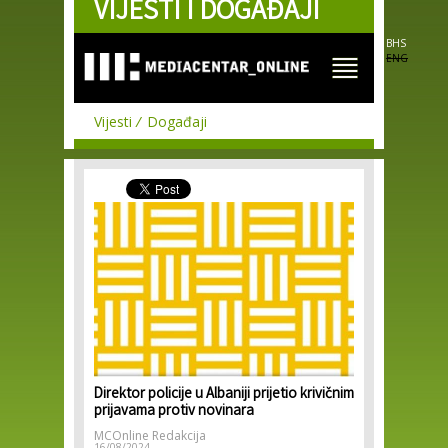
VIJESTI I DOGAĐAJI
Skip to
main
content
BHS
ENG
Vijesti
Događaji
Direktor policije u Albaniji prijetio krivičnim
prijavama protiv novinara
MCOnline Redakcija
16/08/2024