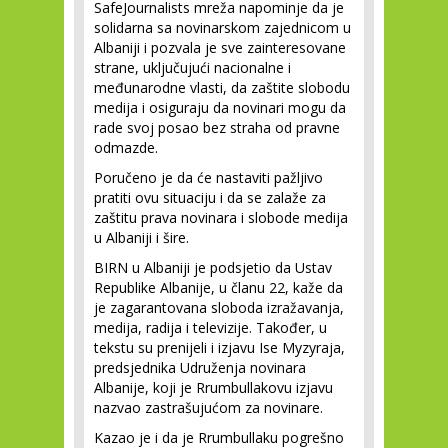
SafeJournalists mreža napominje da je
solidarna sa novinarskom zajednicom u
Albaniji i pozvala je sve zainteresovane
strane, uključujući nacionalne i
međunarodne vlasti, da zaštite slobodu
medija i osiguraju da novinari mogu da
rade svoj posao bez straha od pravne
odmazde.
Poručeno je da će nastaviti pažljivo
pratiti ovu situaciju i da se zalaže za
zaštitu prava novinara i slobode medija
u Albaniji i šire.
BIRN u Albaniji je podsjetio da Ustav
Republike Albanije, u članu 22, kaže da
je zagarantovana sloboda izražavanja,
medija, radija i televizije. Također, u
tekstu su prenijeli i izjavu Ise Myzyraja,
predsjednika Udruženja novinara
Albanije, koji je Rrumbullakovu izjavu
nazvao zastrašujućom za novinare.
Kazao je i da je Rrumbullaku pogrešno