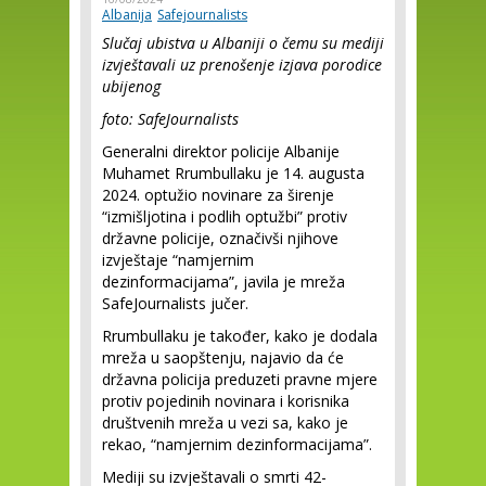
Albanija
Safejournalists
Slučaj ubistva u Albaniji o čemu su mediji
izvještavali uz prenošenje izjava porodice
ubijenog
foto: SafeJournalists
Generalni direktor policije Albanije
Muhamet Rrumbullaku je 14. augusta
2024. optužio novinare za širenje
“izmišljotina i podlih optužbi” protiv
državne policije, označivši njihove
izvještaje “namjernim
dezinformacijama”, javila je mreža
SafeJournalists jučer.
Rrumbullaku je također, kako je dodala
mreža u saopštenju, najavio da će
državna policija preduzeti pravne mjere
protiv pojedinih novinara i korisnika
društvenih mreža u vezi sa, kako je
rekao, “namjernim dezinformacijama”.
Mediji su izvještavali o smrti 42-