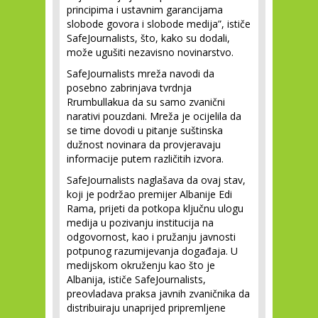
principima i ustavnim garancijama
slobode govora i slobode medija”, ističe
SafeJournalists, što, kako su dodali,
može ugušiti nezavisno novinarstvo.
SafeJournalists mreža navodi da
posebno zabrinjava tvrdnja
Rrumbullakua da su samo zvanični
narativi pouzdani. Mreža je ocijelila da
se time dovodi u pitanje suštinska
dužnost novinara da provjeravaju
informacije putem različitih izvora.
SafeJournalists naglašava da ovaj stav,
koji je podržao premijer Albanije Edi
Rama, prijeti da potkopa ključnu ulogu
medija u pozivanju institucija na
odgovornost, kao i pružanju javnosti
potpunog razumijevanja događaja. U
medijskom okruženju kao što je
Albanija, ističe SafeJournalists,
preovladava praksa javnih zvaničnika da
distribuiraju unaprijed pripremljene