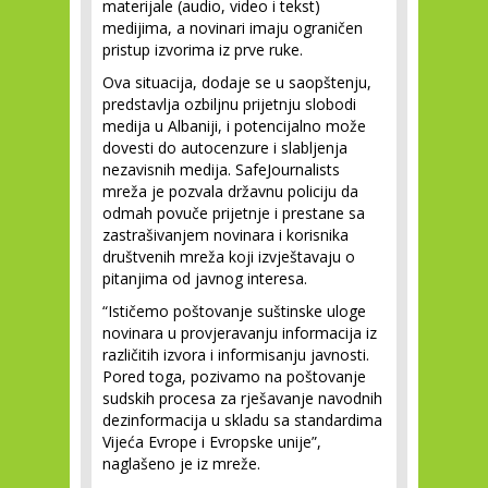
materijale (audio, video i tekst)
medijima, a novinari imaju ograničen
pristup izvorima iz prve ruke.
Ova situacija, dodaje se u saopštenju,
predstavlja ozbiljnu prijetnju slobodi
medija u Albaniji, i potencijalno može
dovesti do autocenzure i slabljenja
nezavisnih medija. SafeJournalists
mreža je pozvala državnu policiju da
odmah povuče prijetnje i prestane sa
zastrašivanjem novinara i korisnika
društvenih mreža koji izvještavaju o
pitanjima od javnog interesa.
“Ističemo poštovanje suštinske uloge
novinara u provjeravanju informacija iz
različitih izvora i informisanju javnosti.
Pored toga, pozivamo na poštovanje
sudskih procesa za rješavanje navodnih
dezinformacija u skladu sa standardima
Vijeća Evrope i Evropske unije”,
naglašeno je iz mreže.