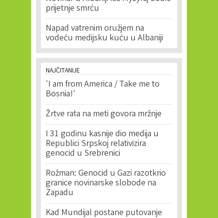
prijetnje smrću
Napad vatrenim oružjem na
vodeću medijsku kuću u Albaniji
NAJČITANIJE
'I am from America / Take me to
Bosnia!'
Žrtve rata na meti govora mržnje
I 31 godinu kasnije dio medija u
Republici Srpskoj relativizira
genocid u Srebrenici
Rožman: Genocid u Gazi razotkrio
granice novinarske slobode na
Zapadu
Kad Mundijal postane putovanje