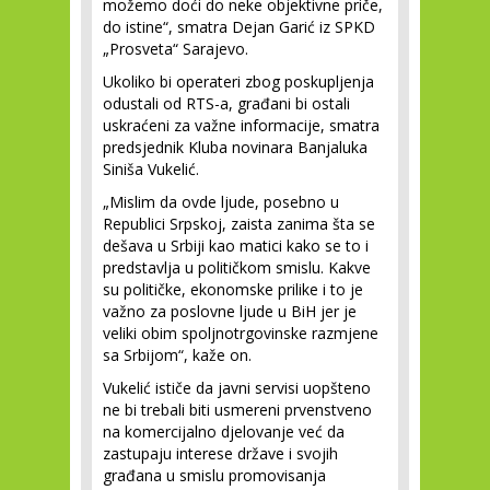
možemo doći do neke objektivne priče,
do istine“, smatra Dejan Garić iz SPKD
„Prosveta“ Sarajevo.
Ukoliko bi operateri zbog poskupljenja
odustali od RTS-a, građani bi ostali
uskraćeni za važne informacije, smatra
predsjednik Kluba novinara Banjaluka
Siniša Vukelić.
„Mislim da ovde ljude, posebno u
Republici Srpskoj, zaista zanima šta se
dešava u Srbiji kao matici kako se to i
predstavlja u političkom smislu. Kakve
su političke, ekonomske prilike i to je
važno za poslovne ljude u BiH jer je
veliki obim spoljnotrgovinske razmjene
sa Srbijom“, kaže on.
Vukelić ističe da javni servisi uopšteno
ne bi trebali biti usmereni prvenstveno
na komercijalno djelovanje već da
zastupaju interese države i svojih
građana u smislu promovisanja