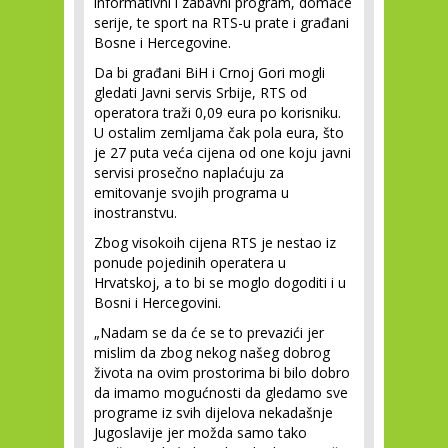
informativni i zabavni program, domaće
serije, te sport na RTS-u prate i građani
Bosne i Hercegovine.
Da bi građani BiH i Crnoj Gori mogli
gledati Javni servis Srbije, RTS od
operatora traži 0,09 eura po korisniku.
U ostalim zemljama čak pola eura, što
je 27 puta veća cijena od one koju javni
servisi prosečno naplaćuju za
emitovanje svojih programa u
inostranstvu.
Zbog visokoih cijena RTS je nestao iz
ponude pojedinih operatera u
Hrvatskoj, a to bi se moglo dogoditi i u
Bosni i Hercegovini.
„Nadam se da će se to prevazići jer
mislim da zbog nekog našeg dobrog
života na ovim prostorima bi bilo dobro
da imamo mogućnosti da gledamo sve
programe iz svih dijelova nekadašnje
Jugoslavije jer možda samo tako