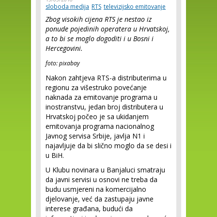
sloboda medija
RTS
televizijsko emitovanje
Zbog visokih cijena RTS je nestao iz
ponude pojedinih operatera u Hrvatskoj,
a to bi se moglo dogoditi i u Bosni i
Hercegovini.
foto: pixabay
Nakon zahtjeva RTS-a distributerima u
regionu za višestruko povećanje
naknada za emitovanje programa u
inostranstvu, jedan broj distributera u
Hrvatskoj počeo je sa ukidanjem
emitovanja programa nacionalnog
Javnog servisa Srbije, javlja N1 i
najavljuje da bi slično moglo da se desi i
u BiH.
U Klubu novinara u Banjaluci smatraju
da javni servisi u osnovi ne treba da
budu usmjereni na komercijalno
djelovanje, već da zastupaju javne
interese građana, budući da