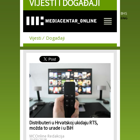
VIJESTI I DOGAĐAJI
Skip to
main
content
BHS
ENG
Vijesti
Događaji
Distributeri u Hrvatskoj ukidaju RTS,
možda to urade i u BiH
MCOnline Redakcija
15/05/2018