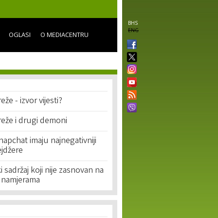
BHS
ENG
OGLASI
O MEDIACENTRU
že - izvor vijesti?
eže i drugi demoni
napchat imaju najnegativniji
ejdžere
i sadržaj koji nije zasnovan na
im namjerama