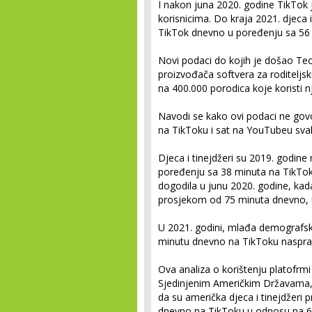
I nakon juna 2020. godine TikTok
korisnicima. Do kraja 2021. djeca i
TikTok dnevno u poređenju sa 56
Novi podaci do kojih je došao Tec
proizvođača softvera za roditeljsku
na 400.000 porodica koje koristi n
Navodi se kako ovi podaci ne gov
na TikToku i sat na YouTubeu sva
Djeca i tinejdžeri su 2019. godine
poređenju sa 38 minuta na TikToku
dogodila u junu 2020. godine, kad
prosjekom od 75 minuta dnevno, 
U 2021. godini, mlađa demografska
minutu dnevno na TikToku naspr
Ova analiza o korištenju platofrm
Sjedinjenim Američkim Državama, Vel
da su američka djeca i tinejdžeri 
dnevno na TikToku u odnosu na 61 