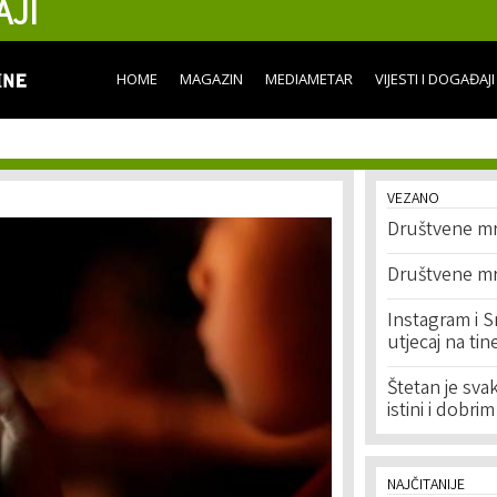
AJI
Skip to
main
content
HOME
MAGAZIN
MEDIAMETAR
VIJESTI I DOGAĐAJI
VEZANO
Društvene mre
Društvene mr
Instagram i S
utjecaj na tin
Štetan je svak
istini i dobr
NAJČITANIJE