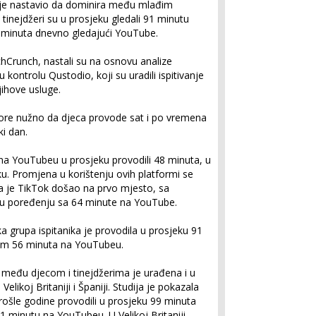
 je nastavio da dominira među mlađim
 tinejdžeri su u prosjeku gledali 91 minutu
 minuta dnevno gledajući YouTube.
hCrunch, nastali su na osnovu analize
 kontrolu Qustodio, koji su uradili ispitivanje
jihove usluge.
ore nužno da djeca provode sat i po vremena
ki dan.
 na YouTubeu u prosjeku provodili 48 minuta, u
. Promjena u korištenju ovih platformi se
a je TikTok došao na prvo mjesto, sa
u poređenju sa 64 minute na YouTube.
 grupa ispitanika je provodila u prosjeku 91
am 56 minuta na YouTubeu.
i među djecom i tinejdžerima je urađena i u
ikoj Britaniji i Španiji. Studija je pokazala
prošle godine provodili u prosjeku 99 minuta
minutu na YouTubeu. U Velikoj Britaniji,