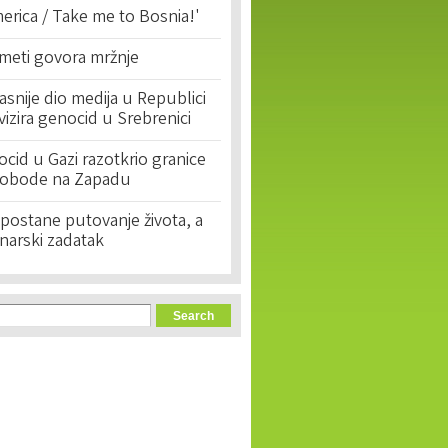
erica / Take me to Bosnia!'
 meti govora mržnje
asnije dio medija u Republici
ivizira genocid u Srebrenici
cid u Gazi razotkrio granice
lobode na Zapadu
postane putovanje života, a
narski zadatak
orm