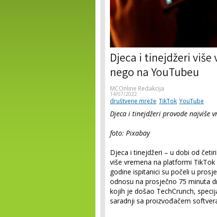
Djeca i tinejdžeri vi
nego na YouTubeu
MCOnline Redakcija
14/07/2022
društvene mreže
TikTok
YouTube
Djeca i tinejdžeri provode najviše
foto: Pixabay
Djeca i tinejdžeri – u dobi od čet
više vremena na platformi TikTok 
godine ispitanici su počeli u pros
odnosu na prosječno 75 minuta d
kojih je došao TechCrunch, specija
saradnji sa proizvođačem softvera