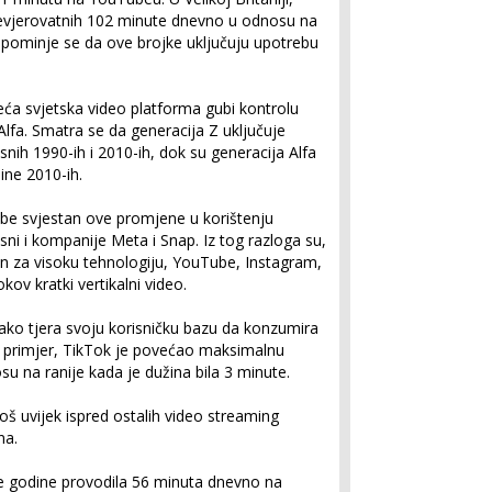
nevjerovatnih 102 minute dnevno u odnosu na
ominje se da ove brojke uključuju upotrebu
ća svjetska video platforma gubi kontrolu
lfa. Smatra se da generacija Z uključuje
nih 1990-ih i 2010-ih, dok su generacija Alfa
ne 2010-ih.
be svjestan ove promjene u korištenju
sni i kompanije Meta i Snap. Iz tog razloga su,
van za visoku tehnologiju, YouTube, Instagram,
ov kratki vertikalni video.
ako tjera svoju korisničku bazu da konzumira
a primjer, TikTok je povećao maksimalnu
u na ranije kada je dužina bila 3 minute.
oš uvijek ispred ostalih video streaming
na.
le godine provodila 56 minuta dnevno na