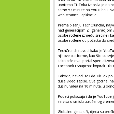
upotreba TikToka iznosila je do 
samo 53 minute na YouTubeu. Nap
web stranice i aplikacije.
Prema pisanju TechCruncha, najve
nad generacijom Z i generacijom A
osobe rođene između sredine i kas
osobe rođene od početka do sredi
TechCrunch navodi kako je YouTu
njihove platforme, kao što su svje
kako piše ovaj portal specijalizo
Facebook i Snapchat kopirali TikTok
Takođe, navodi se i da TikTok pol
duže video zapise. Ove godine, n
dužinu videa na 10 minuta, u odnos
Podaci pokazuju i da je YouTube j
servisa u smislu utrošenog vreme
Globalno gledajući, djeca su proš