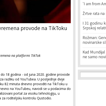
'I am from Am
Žrtve rata na
I 31 godinu k
še vremena provode na TikToku
Srpskoj relat
Rožman: Geno
novinarske s
Kad Mundijal 
 vremena na platformi TikTok
ne samo novi
Search f
Search
iri do 18 godina - od juna 2020. godine provode
za razliku od YouTubea. U posljednje dvije
jeku 82 minuta dnevno provoditi na TikToku u
nevno na YouTubeu, navodi se u podacima do
lizovani portal za visoku tehnologiju, u
 za roditeljsku kontrolu Qustodio.