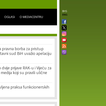
BHS
ENG
OGLASI
O MEDIACENTRU
a pravna borba za pristup
avni sud BiH uvažio apelaciju
dvije prijave RAK-u i Vijeću za
edija koji su pravili ulične
vljena praksa funkcionerskih