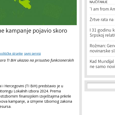
NAJČITANIJE
'I am from Am
Žrtve rata na
ne kampanje pojavio skoro
I 31 godinu k
Srpskoj relat
Rožman: Geno
novinarske s
političke stranke
javni servisi
bora TI BiH ukazao na prisustvo funkcionerskih
Kad Mundijal 
ne samo novi
Search f
Search
 i Hercegovini (TI BiH) predstavio je u
toringu Lokalnih izbora 2024. Prema
stizbornim finansijskim izvještajima prikrile
škova kampanje, a izmjene Izbornog zakona
resursa.