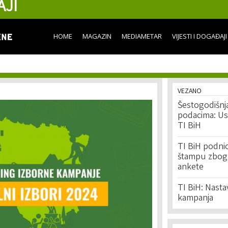
AJI
Skip to
main
content
HOME
MAGAZIN
MEDIAMETAR
VIJESTI I DOGAĐAJI
VEZANO
Šestogodišnj
podacima: Ust
TI BiH
TI BiH podnio 
štampu zbog m
ankete
TI BiH: Nasta
kampanja