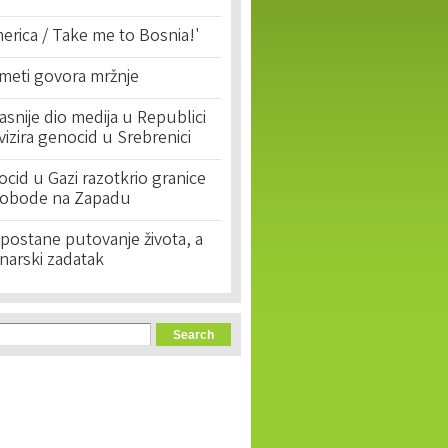
erica / Take me to Bosnia!'
 meti govora mržnje
asnije dio medija u Republici
ivizira genocid u Srebrenici
cid u Gazi razotkrio granice
lobode na Zapadu
postane putovanje života, a
narski zadatak
orm