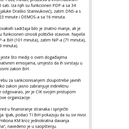
sati. Iza njih su funkcioneri PDP-a sa 34
jaluke Draško Stanivuković), zatim DNS-a s
 23 minute i DEMOS-a sa 16 minuta.
ovakvih sadržaja bilo je znatno manje, ali je
 funkcioneri iznosili političke stavove. Najviše
P-a BiH (101 minuta), zatim NiP-a (71 minuta),
9 minuta).
, jeste što mediji o ovim događajima
mativnim emisijama, umjesto da ih svrstaju u
borni zakon BiH.
rebu za sankcionisanjem zloupotrebe javnih
ako zakon jasno zabranjuje indirektnu
e odgovarao, jer je CIK svojim pristupom
ove organizacije.
ed u finansiranje stranaka i spriječiti
ja. Ipak, podaci TI BiH pokazuju da su svi nivoi
60 miliona KM kroz jednokratna davanja
ma“, navedeno je u saopštenju.