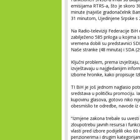
emisijama RTRS-a, što je skoro 30 
minute (najviše gradonačelnik Ban
31 minutom, Ujedinjene Srpske s
Na Radio-televiziji Federacije BiH 
zabilježeno 585 priloga u kojima su
vremena dobili su predstavnici SD
Naše stranke (48 minuta) i SDA (2
Ključni problem, prema izvještaju
izvještavaju u najgledanijim infor
izborne hronike, kako propisuje Iz
TI BiH je još jednom naglasio pot
sredstava u političku promociju. I
kupovinu glasova, gotovo niko nij
obesmislio te odredbe, navode iz 
“Izmjene zakona trebale su uvesti r
zloupotrebu javnih resursa i funkci
vlasti pred izbore podijelili oko 
penzionerima i drugim kategorija