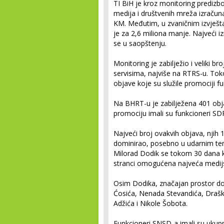
TI BiH je kroz monitoring predizb
medija i društvenih mreža izračuna
KM. Međutim, u zvaničnim izvješta
je za 2,6 miliona manje. Najveći i
se u saopštenju.
Monitoring je zabilježio i veliki 
servisima, najviše na RTRS-u. To
objave koje su služile promociji fu
Na BHRT-u je zabilježena 401 obj
promociju imali su funkcioneri S
Najveći broj ovakvih objava, njih 
dominirao, posebno u udarnim ter
Milorad Dodik se tokom 30 dana k
stranci omogućena najveća medijs
Osim Dodika, značajan prostor dobi
Ćosića, Nenada Stevandića, Drašk
Adžića i Nikole Šobota.
Funkcioneri SNSD-a imali su ukup