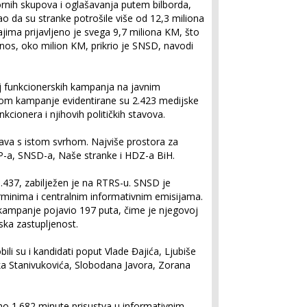
ornih skupova i oglašavanja putem bilborda,
o da su stranke potrošile više od 12,3 miliona
jima prijavljeno je svega 9,7 miliona KM, što
znos, oko milion KM, prikrio je SNSD, navodi
broj funkcionerskih kampanja na javnim
kom kampanje evidentirane su 2.423 medijske
nkcionera i njihovih političkih stavova.
ava s istom svrhom. Najviše prostora za
DP-a, SNSD-a, Naše stranke i HDZ-a BiH.
1.437, zabilježen je na RTRS-u. SNSD je
minima i centralnim informativnim emisijama.
ampanje pojavio 197 puta, čime je njegovoj
ka zastupljenost.
li su i kandidati poput Vlade Đajića, Ljubiše
a Stanivukovića, Slobodana Javora, Zorana
no 1.682 minute prisustva u informativnim