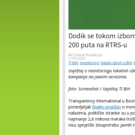
Dodik se tokom izbor
200 puta na RTRS-u
MCOnline Redakcija
21/03/2025
TI BiH
monitoring
lokalni izbori u BiH
Izvještaj o monitoringu lokalnih iz
kampanja na javnim servisima.
foto: Screenshot / Izvještaj TI BiH
Transparency International u Bosni
ponedjeljak
finalni izvještaj
o moni
nalazima, političke stranke su u po
najmanje 2,6 miliona maraka tro
nisu spriječile zloupotrebu javnih 