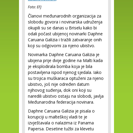
Foto: EFJ
Članovi međunarodnih organizacija za
slobodu govora i novinarska udruženja
okupili su se danas u Briselu kako bi
odali počast ubijenoj novinarki Daphne
Caruana Galizia i tražili zatvaranje onih
koji su odgovorni za njeno ubistvo.
Novinarka Daphne Caruana Galizia je
ubijena prije dvije godine na Malti kada
je eksplodirala bomba koja je bila
postavljena ispod njenog sjedala. Iako
su trojica muškaraca optuženi za njeno
ubistvo, još nije određen datum
njihovog suđenja, dok oni koji su
naredili ubistvo ostaju na slobodi, javlja
Međunarodna federacija novinara.
Daphne Caruana Galizia je pisala o
korupciji u malteškoj vladi te je
izvještavala o nalazima iz Panama
Papersa. Desetine tužbi za klevetu