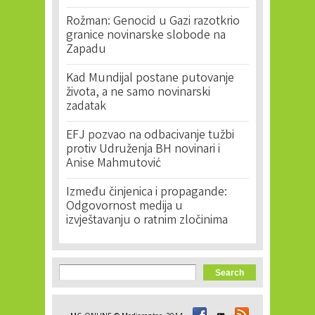
Rožman: Genocid u Gazi razotkrio
granice novinarske slobode na
Zapadu
Kad Mundijal postane putovanje
života, a ne samo novinarski
zadatak
EFJ pozvao na odbacivanje tužbi
protiv Udruženja BH novinari i
Anise Mahmutović
Između činjenica i propagande:
Odgovornost medija u
izvještavanju o ratnim zločinima
Search form
Search