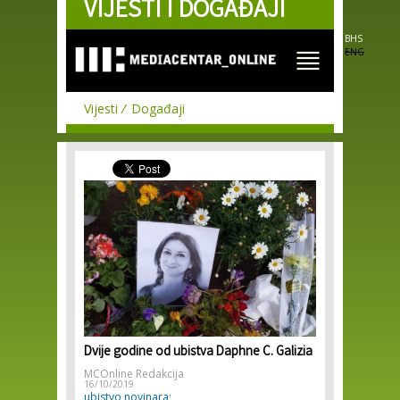
VIJESTI I DOGAĐAJI
Skip to
main
content
BHS
ENG
Vijesti
Događaji
Dvije godine od ubistva Daphne C. Galizia
MCOnline Redakcija
16/10/2019
ubistvo novinara;