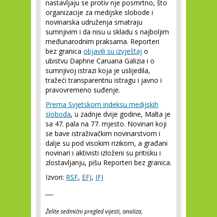
nastavljaju se protiv nje posmrtno, što
organizacije za medijske slobode i
novinarska udruženja smatraju
sumnjivim i da nisu u skladu s najboljim
međunarodnim praksama. Reporteri
bez granica
objavili su izvještaj
o
ubistvu Daphne Caruana Galizia i o
sumnjivoj istrazi koja je uslijedila,
tražeći transparentnu istragu i javno i
pravovremeno suđenje.
Prema Svjetskom indeksu medijskih
sloboda
, u zadnje dvije godine, Malta je
sa 47. pala na 77. mjesto. Novinari koji
se bave istraživačkim novinarstvom i
dalje su pod visokim rizikom, a građani
novinari i aktivisti izloženi su pritisku i
zlostavljanju, pišu Reporteri bez granica.
Izvori:
RSF
,
EFJ
,
IFJ
___
Želite sedmični pregled vijesti, analiza,