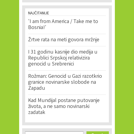
NAJČITANIJE
'I am from America / Take me to
Bosnia!'
Žrtve rata na meti govora mržnje
I 31 godinu kasnije dio medija u
Republici Srpskoj relativizira
genocid u Srebrenici
Rožman: Genocid u Gazi razotkrio
granice novinarske slobode na
Zapadu
Kad Mundijal postane putovanje
života, a ne samo novinarski
zadatak
Search