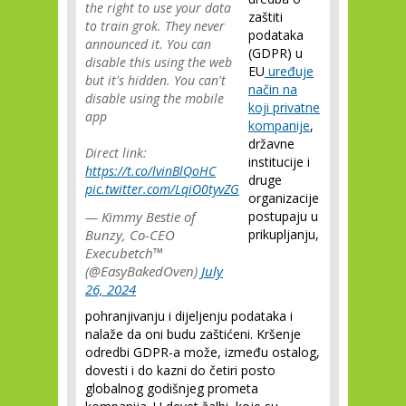
the right to use your data
zaštiti
to train grok. They never
podataka
announced it. You can
(GDPR) u
disable this using the web
EU
uređuje
but it's hidden. You can't
način na
disable using the mobile
koji privatne
app
kompanije
,
državne
Direct link:
institucije i
https://t.co/lvinBlQoHC
druge
pic.twitter.com/LqiO0tyvZG
organizacije
— Kimmy Bestie of
postupaju u
Bunzy, Co-CEO
prikupljanju,
Execubetch™️
(@EasyBakedOven)
July
26, 2024
pohranjivanju i dijeljenju podataka i
nalaže da oni budu zaštićeni. Kršenje
odredbi GDPR-a može, između ostalog,
dovesti i do kazni do četiri posto
globalnog godišnjeg prometa