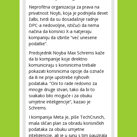
Neprofitna organizacija za prava na
privatnost Noyb, koja je podnijela devet
žalbi, tvrdi da su dosadašnje radnje
DPC-a nedovoljne, ističući da nema
načina da korisnici X-a natjeraju
kompaniju da izbriše “već unesene
podatke”.
Predsjednik Noyba Max Schrems kaže
da bi kompanije koje direktno
komuniciraju s korisnicima trebale
pokazati korisnicima opcije da označe
da ili ne prije upotrebe njihovih
podataka. “Oni to rade redovno za
mnoge druge stvari, tako da bi to
svakako bilo moguće i za obuku
umjetne inteligencije”, kazao je
Schrems.
I kompanija Meta je, piše TechCrunch,
imala sličan plan za obradu korisničkih
podataka za obuku umjetne
inteligencije, ali je u junu s tim pauzirala