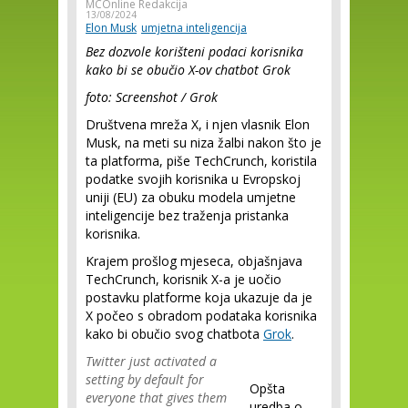
MCOnline Redakcija
13/08/2024
Elon Musk
umjetna inteligencija
Bez dozvole korišteni podaci korisnika
kako bi se obučio X-ov chatbot Grok
foto: Screenshot / Grok
Društvena mreža X, i njen vlasnik Elon
Musk, na meti su niza žalbi nakon što je
ta platforma, piše TechCrunch, koristila
podatke svojih korisnika u Evropskoj
uniji (EU) za obuku modela umjetne
inteligencije bez traženja pristanka
korisnika.
Krajem prošlog mjeseca, objašnjava
TechCrunch, korisnik X-a je uočio
postavku platforme koja ukazuje da je
X počeo s obradom podataka korisnika
kako bi obučio svog chatbota
Grok
.
Twitter just activated a
setting by default for
Opšta
everyone that gives them
uredba o