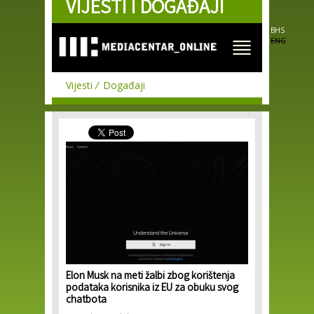
VIJESTI I DOGAĐAJI
Skip to
main
content
BHS
ENG
Vijesti
Događaji
Elon Musk na meti žalbi zbog korištenja
podataka korisnika iz EU za obuku svog
chatbota