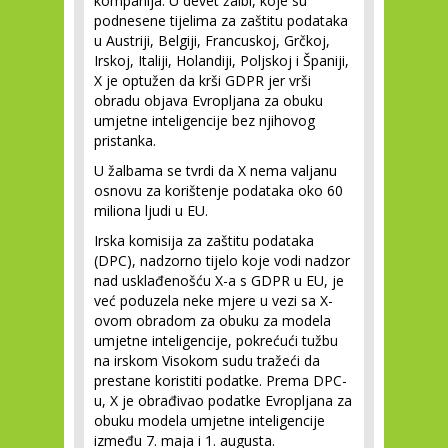
kompanija. U devet žalbi, koje su
podnesene tijelima za zaštitu podataka
u Austriji, Belgiji, Francuskoj, Grčkoj,
Irskoj, Italiji, Holandiji, Poljskoj i Španiji,
X je optužen da krši GDPR jer vrši
obradu objava Evropljana za obuku
umjetne inteligencije bez njihovog
pristanka.
U žalbama se tvrdi da X nema valjanu
osnovu za korištenje podataka oko 60
miliona ljudi u EU.
Irska komisija za zaštitu podataka
(DPC), nadzorno tijelo koje vodi nadzor
nad usklađenošću X-a s GDPR u EU, je
već poduzela neke mjere u vezi sa X-
ovom obradom za obuku za modela
umjetne inteligencije, pokrećući tužbu
na irskom Visokom sudu tražeći da
prestane koristiti podatke. Prema DPC-
u, X je obrađivao podatke Evropljana za
obuku modela umjetne inteligencije
između 7. maja i 1. augusta.