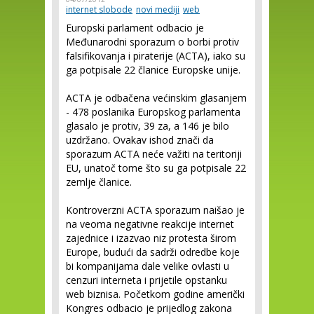
internet slobode
novi mediji
web
Europski parlament odbacio je
Međunarodni sporazum o borbi protiv
falsifikovanja i piraterije (ACTA), iako su
ga potpisale 22 članice Europske unije.
ACTA je odbačena većinskim glasanjem
- 478 poslanika Europskog parlamenta
glasalo je protiv, 39 za, a 146 je bilo
uzdržano. Ovakav ishod znači da
sporazum ACTA neće važiti na teritoriji
EU, unatoč tome što su ga potpisale 22
zemlje članice.
Kontroverzni ACTA sporazum naišao je
na veoma negativne reakcije internet
zajednice i izazvao niz protesta širom
Europe, budući da sadrži odredbe koje
bi kompanijama dale velike ovlasti u
cenzuri interneta i prijetile opstanku
web biznisa. Početkom godine američki
Kongres odbacio je prijedlog zakona