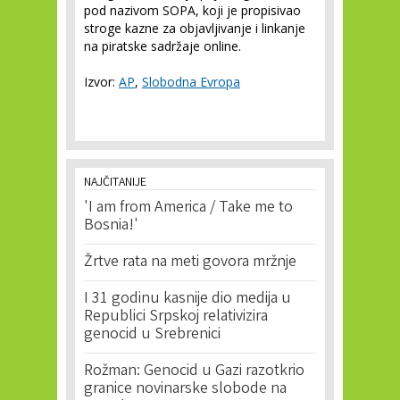
pod nazivom SOPA, koji je propisivao
stroge kazne za objavljivanje i linkanje
na piratske sadržaje online.
Izvor:
AP
,
Slobodna Evropa
NAJČITANIJE
'I am from America / Take me to
Bosnia!'
Žrtve rata na meti govora mržnje
I 31 godinu kasnije dio medija u
Republici Srpskoj relativizira
genocid u Srebrenici
Rožman: Genocid u Gazi razotkrio
granice novinarske slobode na