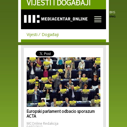
VIJESTI I DOGAĐAJI
Skip to
main
content
BHS
ENG
Vijesti
Događaji
Europski parlament odbacio sporazum
ACTA
MCOnline Redakcija
04/07/2012