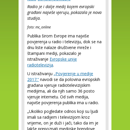
Radio je i dalje medij kojem evropski
građani najviše vjeruju, pokazala je nova
studija.
foto: mc_online
Publika širom Evrope ima najviše
povjerenja u radio i televiziju, dok se na
dnu liste nalaze društvene mreže i
štampani mediji, pokazalo je
istraživanje
Evropske unije
radiotelevizija
.
U istraživanju
„Povjerenje u medije
2017.“
navodi se da polovina evropskih
građana vjeruje radiotelevizijskim
medijima, ali da njih samo 36 posto
vjeruje internetu. Od svih medija,
najviše povjerenja publika ima u radio.
„Ukoliko pogledate odnos koji su ljudi
imali sa radijem i televizijom kroz
vrijeme, on je duži i jači, tako da im je
lakše prepoznati medijske brendove