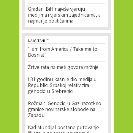
Građani BiH najviše vjeruju
medijima i vjerskim zajednicama, a
najmanje političarima
NAJČITANIJE
'I am from America / Take me to
Bosnia!'
Žrtve rata na meti govora mržnje
I 31 godinu kasnije dio medija u
Republici Srpskoj relativizira
genocid u Srebrenici
Rožman: Genocid u Gazi razotkrio
granice novinarske slobode na
Zapadu
Kad Mundijal postane putovanje