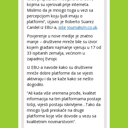
kojima su vjerovali prije interneta.
Mislimo da je mnogo toga u vezi sa
percepcijom koju ljudi imaju o
platformi“, izjavio je Roberto Suarez
Candel iz EBU-a,
piše Journalism.co.uk
.
Povjerenje u nove medije je znatno
manje – društvene mreže bile su izvor
kojem građani najmanje vjeruju u 17 od
33 ispitanih zemalja, većinom u
zapadnoj Evropi.
Iz EBU-a navode kako su društvene
mreže dobre platforme da se vijesti
aktiviraju i da se kaže kako se nešto
dogodilo.
“Ali kada više vremena prođe, kvalitet
informacija na tim platformama postaje
lošiji, vijesti postaju iskrivljene…Tako da
mnogo ljudi preskače na druge
platforme koje više dovode u vezu sa
kvalitetnim novinarstvom”.