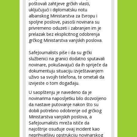
poštovali zahtjeve grčkih vlasti,
uključujući i diplomatsku notu
albanskog Ministarstva za Evropu i
spoljne poslove, pasoši novinara su
privremeno oduzeti i zabranjen im je
prelazak bez eksplicitnog odobrenja
grčkog Ministarstva vanjskih poslova.
SafeJournalists piše i da su grčki
službenici na granici dodatno sputavali
novinare, pokušavajući da ih spriječe da
dokumentuju situaciju izvještavanjem
uživo sa svojih telefona, te ometali da
izvijeste o tom događaju.
U saopštenju je navedeno da je
novinarima naposljetku bilo dozvoljeno
da nastave putovanje nakon što su
dobili potrebno odobrenje od grčkog
Ministarstva vanjskih poslova, a
SafeJournalists mreža ističe da
najoštrije osuđuje ovaj incident kao
neprihvatljivu opstrukciju novinarskog