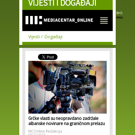
VIJESTI I DOGAĐAJI
Skip to
main
content
BHS
ENG
Vijesti
Događaji
Grčke vlasti su neopravdano zadržale
albanske novinare na graničnom prelazu
MCOnline Redakcija
04/11/2024