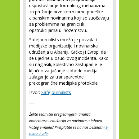
uspostavljanje formalnog mehanizma
za pružanje brze konzularne podrške
albanskim novinarima koji se suočavaju
sa problemima na granici ili
opstrukcijama u inozemstvu.
SafeJournalists mreža je pozvala i
medijske organizacije i novinarska
udruženja u Albaniji, Grčkoj i Evropi da
se ujedine u osudi ovog incidenta. Kako
su naglasili, kolektivno zastupanje je
ključno za jačanje slobode medija i
zalaganje za transparentne
prekogranične medijske protokole.
Izvor:
SafeJournalists
___
Želite sedmični pregled vijesti, analiza,
komentara i edukacija za novinare u Inboxu
Vašeg e-maila? Pretplatite se na naš besplatni
E-
bilten ovdje
.