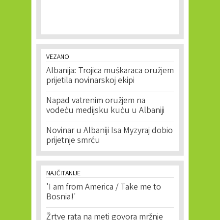
VEZANO
Albanija: Trojica muškaraca oružjem
prijetila novinarskoj ekipi
Napad vatrenim oružjem na
vodeću medijsku kuću u Albaniji
Novinar u Albaniji Isa Myzyraj dobio
prijetnje smrću
NAJČITANIJE
'I am from America / Take me to
Bosnia!'
Žrtve rata na meti govora mržnje