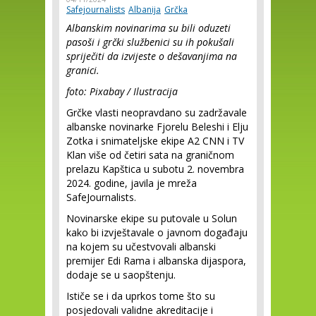
Safejournalists
Albanija
Grčka
Albanskim novinarima su bili oduzeti
pasoši i grčki službenici su ih pokušali
spriječiti da izvijeste o dešavanjima na
granici.
foto: Pixabay / Ilustracija
Grčke vlasti neopravdano su zadržavale
albanske novinarke Fjorelu Beleshi i Elju
Zotka i snimateljske ekipe A2 CNN i TV
Klan više od četiri sata na graničnom
prelazu Kapštica u subotu 2. novembra
2024. godine, javila je mreža
SafeJournalists.
Novinarske ekipe su putovale u Solun
kako bi izvještavale o javnom događaju
na kojem su učestvovali albanski
premijer Edi Rama i albanska dijaspora,
dodaje se u saopštenju.
Ističe se i da uprkos tome što su
posjedovali validne akreditacije i