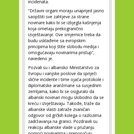
incidenata.
“Državni organi moraju unaprijed jasno
saopštiti sve zahtjeve za strane
novinare kako bi se izbjegla kašnjenja
koja ometaju prekogranično
izvještavanje. Ove smjernice treba da
budu usklađene sa evropskim
principima koji štite slobodu medija i
omogućavaju novinarima pristup”,
navedeno je.
Pozvali su i albansko Ministarstvo za
Evropu i vanjske poslove da spriječi
slične incidente i time ojača protokole i
diplomatske aranžmane sa susjednim
zemljama, kako bi se osiguralo da
albanski novinari mogu slobodno da se
kreću i izvještavaju. Takođe, traže da
albanske vlasti zatraže zvaničan
odgovor od grčkih kolega o razlozima
zadržavanja na granici. Pozdravili su
reakciju albanske vlade u pružanju
pomoći novinarima i preporučuju