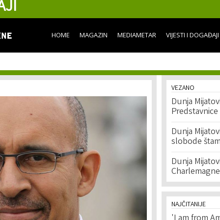
AJI
Skip to
main
content
HOME
MAGAZIN
MEDIAMETAR
VIJESTI I DOGAĐAJI
VEZANO
Dunja Mijatov
Predstavnice
Dunja Mijatov
slobode šta
Dunja Mijatov
Charlemagne
NAJČITANIJE
'I am from Am