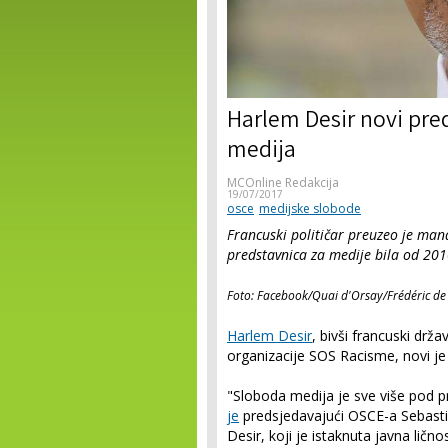
Harlem Desir novi pre
medija
MCOnline Redakcija
19/07/2017
osce
medijske slobode
Francuski političar preuzeo je man
predstavnica za medije bila od 201
Foto: Facebook/Quai d'Orsay/Frédéric de
Harlem Desir
, bivši francuski drž
organizacije SOS Racisme, novi j
"Sloboda medija je sve više pod pr
je
predsjedavajući OSCE-a Sebasti
Desir, koji je istaknuta javna lično