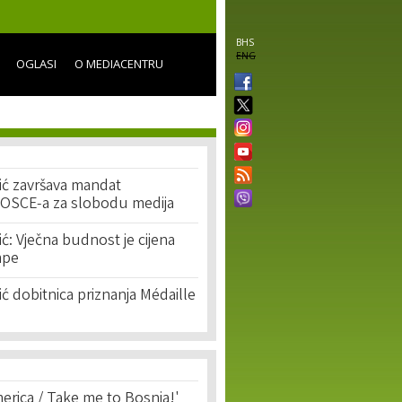
BHS
ENG
OGLASI
O MEDIACENTRU
ić završava mandat
 OSCE-a za slobodu medija
ić: Vječna budnost je cijena
mpe
ić dobitnica priznanja Médaille
erica / Take me to Bosnia!'