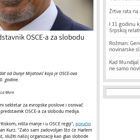
Žrtve rata na
I 31 godinu k
Srpskoj relat
dstavnik OSCE-a za slobodu
Rožman: Geno
novinarske s
Kad Mundijal 
ne samo novi
dat od Dunje Mijatović koja je OSCE-ova
0. godine.
Search f
Search
 La Mure
avni sektetar za evropske poslove i osnivač
e predstavnik OSCE-a za slobodu medija.
itiskom, ništa manje i u OSCE regiji",
poručio
an Kurz. "Zato sam zadovoljan što će Harlem
st, služiti našoj organizaciji kao glas slobode