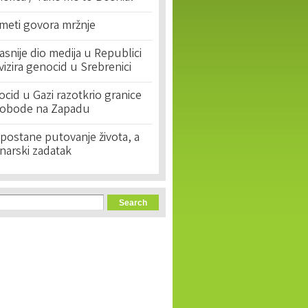
 meti govora mržnje
asnije dio medija u Republici
ivizira genocid u Srebrenici
cid u Gazi razotkrio granice
lobode na Zapadu
postane putovanje života, a
narski zadatak
orm