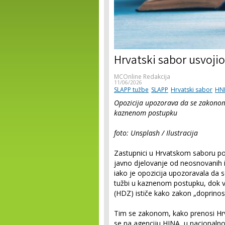
Hrvatski sabor usvoji
MCOnline Redakcija
11/06/2026
SLAPP tužbe
SLAPP
Hrvatski sabor
HN
Opozicija upozorava da se zakonom
kaznenom postupku
foto: Unsplash / Ilustracija
Zastupnici u Hrvatskom saboru pod
javno djelovanje od neosnovanih i
iako je opozicija upozoravala da 
tužbi u kaznenom postupku, dok 
(HDZ) ističe kako zakon „doprinos
Tim se zakonom, kako prenosi Hrv
se na agenciju HINA, u nacionaln