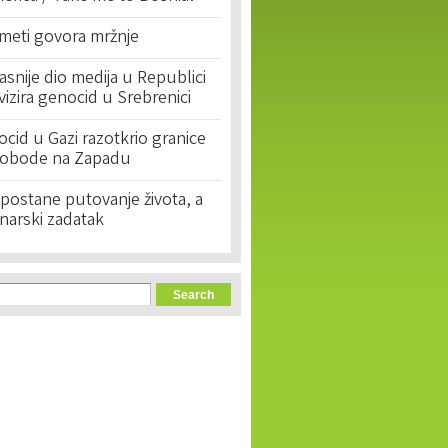
 meti govora mržnje
asnije dio medija u Republici
ivizira genocid u Srebrenici
cid u Gazi razotkrio granice
lobode na Zapadu
postane putovanje života, a
narski zadatak
orm