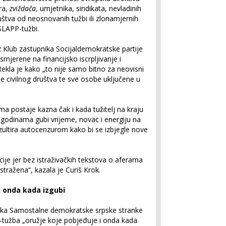
ra,
zviždača
, umjetnika, sindikata, nevladinih
ruštva od neosnovanih tužbi ili zlonamjernih
SLAPP-tužbi.
z Klub zastupnika Socijaldemokratske partije
jerene na financijsko iscrpljivanje i
ekla je kako „to nije samo bitno za neovisni
je civilnog društva te sve osobe uključene u
a postaje kazna čak i kada tužitelj na kraju
 godinama gubi vrijeme, novac i energiju na
zultira autocenzurom kako bi se izbjegle nove
ije jer bez istraživačkih tekstova o aferama
istražena“, kazala je Curiš Krok.
i onda kada izgubi
ika Samostalne demokratske srpske stranke
-tužba „oružje koje pobjeđuje i onda kada