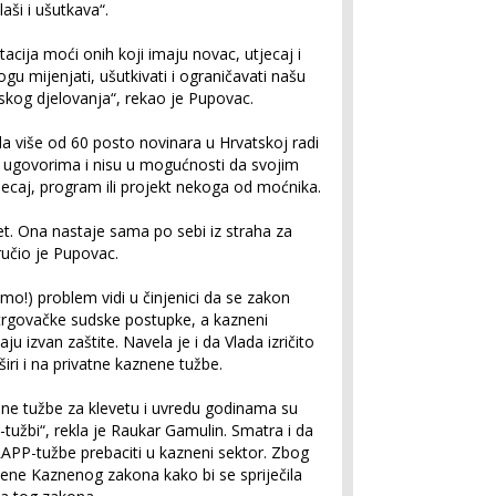
laši i ušutkava“.
cija moći onih koji imaju novac, utjecaj i
ogu mijenjati, ušutkivati i ograničavati našu
skog djelovanja“, rekao je Pupovac.
a više od 60 posto novinara u Hrvatskoj radi
m ugovorima i nisu u mogućnosti da svojim
jecaj, program ili projekt nekoga od moćnika.
et. Ona nastaje sama po sebi iz straha za
ručio je Pupovac.
o!) problem vidi u činjenici da se zakon
trgovačke sudske postupke, a kazneni
ju izvan zaštite. Navela je i da Vlada izričito
širi i na privatne kaznene tužbe.
ene tužbe za klevetu i uvredu godinama su
-tužbi“, rekla je Raukar Gamulin. Smatra i da
PP-tužbe prebaciti u kazneni sektor. Zbog
jene Kaznenog zakona kako bi se spriječila