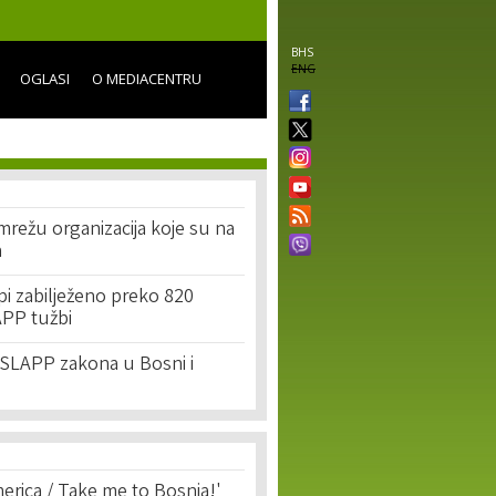
BHS
ENG
OGLASI
O MEDIACENTRU
režu organizacija koje su na
a
i zabilježeno preko 820
APP tužbi
-SLAPP zakona u Bosni i
erica / Take me to Bosnia!'