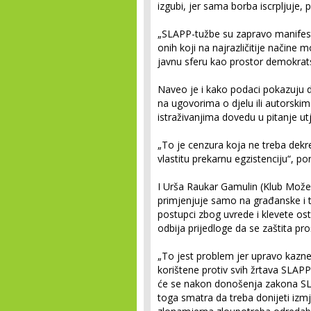
izgubi, jer sama borba iscrpljuje, p
„SLAPP-tužbe su zapravo manifesta
onih koji na najrazličitije načine m
javnu sferu kao prostor demokrat
Naveo je i kako podaci pokazuju d
na ugovorima o djelu ili autorski
istraživanjima dovedu u pitanje ut
„To je cenzura koja ne treba dekr
vlastitu prekarnu egzistenciju“, po
I Urša Raukar Gamulin (Klub Možem
primjenjuje samo na građanske i 
postupci zbog uvrede i klevete osta
odbija prijedloge da se zaštita pro
„To jest problem jer upravo kazn
korištene protiv svih žrtava SLAPP
će se nakon donošenja zakona SLA
toga smatra da treba donijeti izm