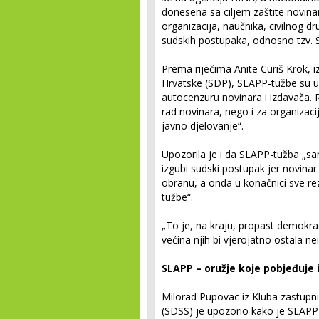
donesena sa ciljem zaštite novina
organizacija, naučnika, civilnog d
sudskih postupaka, odnosno tzv. 
Prema riječima Anite Curiš Krok, i
Hrvatske (SDP), SLAPP-tužbe su usm
autocenzuru novinara i izdavača. R
rad novinara, nego i za organizaci
javno djelovanje“.
Upozorila je i da SLAPP-tužba „sam
izgubi sudski postupak jer novinar
obranu, a onda u konačnici sve re
tužbe“.
„To je, na kraju, propast demokrac
većina njih bi vjerojatno ostala ne
SLAPP – oružje koje pobjeđuje 
Milorad Pupovac iz Kluba zastupn
(SDSS) je upozorio kako je SLAPP