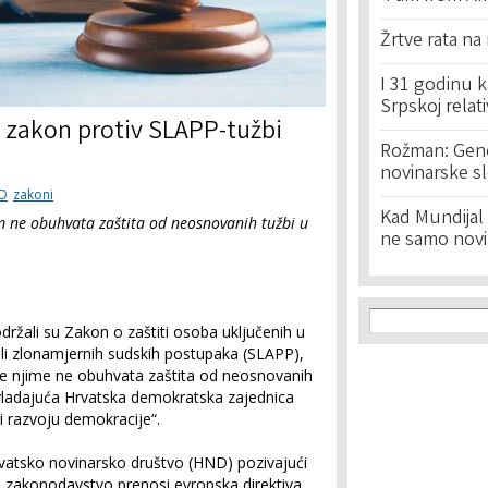
Žrtve rata na
I 31 godinu k
Srpskoj relat
o zakon protiv SLAPP-tužbi
Rožman: Geno
novinarske s
D
zakoni
Kad Mundijal 
 ne obuhvata zaštita od neosnovanih tužbi u
ne samo novi
Search f
Search
ržali su Zakon o zaštiti osoba uključenih u
li zlonamjernih sudskih postupaka (SLAPP),
se njime ne obuhvata zaštita od neosnovanih
vladajuća Hrvatska demokratska zajednica
i razvoju demokracije“.
atsko novinarsko društvo (HND) pozivajući
o zakonodavstvo prenosi evropska direktiva