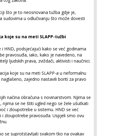
a tog zakona.
ciji što je to neosnovana tužba gdje je,
ija sudovima u odlučivanju što može dovesti
a koje su na meti SLAPP-tužbi
je i HND, podsjećajući kako se već godinama
ebe pravosuđa, iako, kako je navedeno, na
lji ljudskih prava, zviždači, aktivisti i naučnici.
izacija koje su na meti SLAPP-a u neformalnu
 naglašeno, zajedno nastavili boriti za pravo
ijih načina obračuna s novinarstvom. Njima se
, njima se ne štiti ugled nego se žele ušutkati
 moć i zloupotrebe u sistemu. HND se već
i i zloupotrebe pravosuđa. Uspjeli smo ovu
žnu.
emo se suprotstavljati svakom tko na ovakav