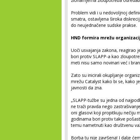
zlonamjerna zloupotreba odredab
Problem vidi i u nedovoljnoj defini
smatra, ostavljena široka diskrec
do neujednačene sudske prakse.
HND formira mrežu organizacij
Uoči usvajanja zakona, reagirao 
bori protiv SLAPP-a kao zloupotr
meti nisu samo novinari već i branite
Zato su inicirali okupljanje organ
mrežu Catalyst kako bi se, kako je
javnosti da zna.
„SLAPP-tužbe su jedna od najpodl
ne traži pravda nego zastrašivanje
oni glasovi koji propitkuju nečiju
godinama bori protiv takve pošast
temu nametnuti kao društvenu va
Borba tu nije završena! I dalje ć