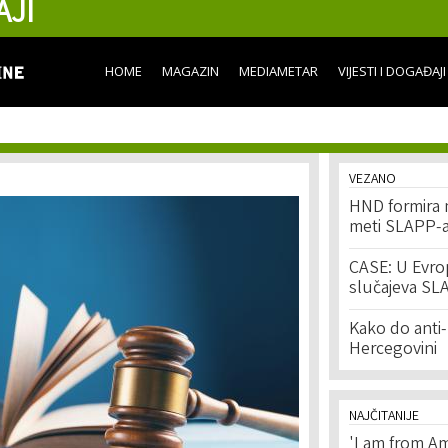
AJI
Skip to
main
content
HOME
MAGAZIN
MEDIAMETAR
VIJESTI I DOGAĐAJI
VEZANO
HND formira m
meti SLAPP-
CASE: U Evrop
slučajeva SL
Kako do anti
Hercegovini
NAJČITANIJE
'I am from Am