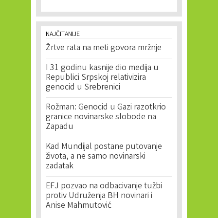
NAJČITANIJE
Žrtve rata na meti govora mržnje
I 31 godinu kasnije dio medija u
Republici Srpskoj relativizira
genocid u Srebrenici
Rožman: Genocid u Gazi razotkrio
granice novinarske slobode na
Zapadu
Kad Mundijal postane putovanje
života, a ne samo novinarski
zadatak
EFJ pozvao na odbacivanje tužbi
protiv Udruženja BH novinari i
Anise Mahmutović