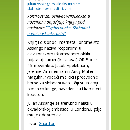
Julian Assange
wikileaks
internet
slobode
novi mediji
izvori
Kontroverzni osnivač WikiLeaksa u
novembru objavljuje knjigu pod
naslovom
"Cypherpunks: Sloboda i
budućnost interneta"
.
Knjigu o slobodi interneta i onome što
Assange naziva "otporom" u
elektronskom i štampanom obliku
objavljuje američki izdavač OR Books
26. novembra. Jacob Applebaum,
Jeremie Zimmermann i Andy Muller-
Maguhn, "vodeći mislioci i predvodnici
borbe za slobodni web", čiji su intervjui
okosnica knjige, navedeni su i kao njeni
koautori.
Julian Assange se trenutno nalazi u
ekvadorskoj ambasadi u Londonu, gdje
mu je odobren azil.
Izvor:
Guardian