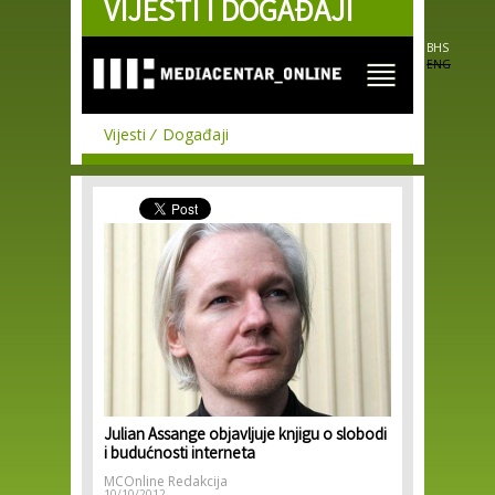
VIJESTI I DOGAĐAJI
Skip to
main
content
BHS
ENG
Vijesti
Događaji
Julian Assange objavljuje knjigu o slobodi
i budućnosti interneta
MCOnline Redakcija
10/10/2012