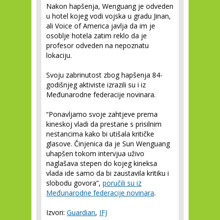
Nakon hapšenja, Wenguang je odveden
u hotel kojeg vodi vojska u gradu Jinan,
ali Voice of America javlja da im je
osoblje hotela zatim reklo da je
profesor odveden na nepoznatu
lokaciju.
Svoju zabrinutost zbog hapšenja 84-
godišnjeg aktiviste izrazili su i iz
Međunarodne federacije novinara.
“Ponavljamo svoje zahtjeve prema
kineskoj vladi da prestane s prisilnim
nestancima kako bi utišala kritičke
glasove. Činjenica da je Sun Wenguang
uhapšen tokom intervjua uživo
naglašava stepen do kojeg kineksa
vlada ide samo da bi zaustavila kritiku i
slobodu govora“,
poručili su iz
Međunarodne federacije novinara
.
Izvori:
Guardian
,
IFJ