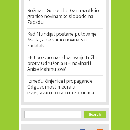
Rožman: Genocid u Gazi razotkrio
granice novinarske slobode na
Zapadu
Kad Mundijal postane putovanje
života, a ne samo novinarski
zadatak
EFJ pozvao na odbacivanje tužbi
protiv Udruženja BH novinari i
Anise Mahmutović
Između činjenica i propagande:
Odgovornost medija u
izvještavanju o ratnim zločinima
Search form
Search