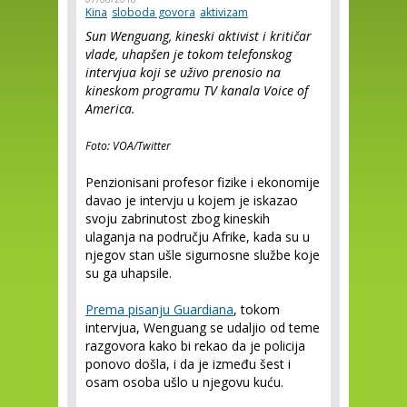
Kina
sloboda govora
aktivizam
Sun Wenguang, kineski aktivist i kritičar
vlade, uhapšen je tokom telefonskog
intervjua koji se uživo prenosio na
kineskom programu TV kanala Voice of
America.
Foto: VOA/Twitter
Penzionisani profesor fizike i ekonomije
davao je intervju u kojem je iskazao
svoju zabrinutost zbog kineskih
ulaganja na području Afrike, kada su u
njegov stan ušle sigurnosne službe koje
su ga uhapsile.
Prema pisanju Guardiana
, tokom
intervjua, Wenguang se udaljio od teme
razgovora kako bi rekao da je policija
ponovo došla, i da je između šest i
osam osoba ušlo u njegovu kuću.