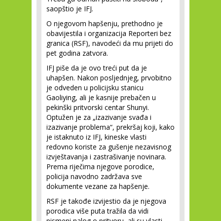
saopštio je IFJ.
O njegovom hapšenju, prethodno je
obavijestila i organizacija Reporteri bez
granica (RSF), navodeći da mu prijeti do
pet godina zatvora.
IFJ piše da je ovo treći put da je
uhapšen. Nakon posljednjeg, prvobitno
je odveden u policijsku stanicu
Gaoliying, ali je kasnije prebačen u
pekinški pritvorski centar Shunyi.
Optužen je za „izazivanje svađa i
izazivanje problema“, prekršaj koji, kako
je istaknuto iz IFJ, kineske vlasti
redovno koriste za gušenje nezavisnog
izvještavanja i zastrašivanje novinara.
Prema riječima njegove porodice,
policija navodno zadržava sve
dokumente vezane za hapšenje.
RSF je takođe izvijestio da je njegova
porodica više puta tražila da vidi
pismeni nalog o pritvoru, ali su vlasti