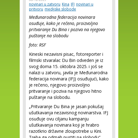
novinari u zatvoru
Kina
IFJ
novinari u
pritvoru
medijske slobode
Međunarodna federacija novinara
osuđuje, kako je rečeno, proizvoljno
pritvaranje Du Bina i poziva na njegovo
puštanje na slobodu
foto: RSF
Kineski nezavisni pisac, fotoreporter i
filmski stvaralac Du Bin odveden je iz
svog doma 15. oktobra 2025. i još se
nalazi u zatvoru, javila je Međunarodna
federacija novinara (IFJ) osuđujući, kako
je rečeno, njegovo proizvoljno
pritvaranje i poziva na njegovo hitno
puštanje na slobodu.
„Pritvaranje Du Bina je jasan pokušaj
ušutkavanja nezavisnog novinarstva. IFJ
osuđuje ovu ciljanu kampanju
ušutkavanja novinara koji je hrabro
razotkrio državne zloupotrebe u Kini.
Treba ga odmah pustiti na slobodu“,