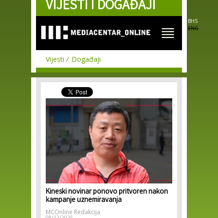
VIJESTI I DOGAĐAJI
Skip to
main
content
BHS
ENG
Vijesti
Događaji
Kineski novinar ponovo pritvoren nakon
kampanje uznemiravanja
MCOnline Redakcija
08/12/2025