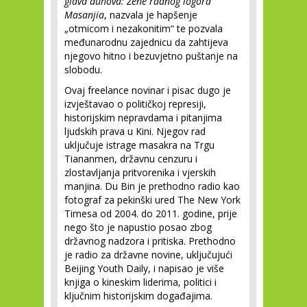
glava duhova: Žene radnog logora
Masanjia
, nazvala je hapšenje
„otmicom i nezakonitim“ te pozvala
međunarodnu zajednicu da zahtijeva
njegovo hitno i bezuvjetno puštanje na
slobodu.
Ovaj freelance novinar i pisac dugo je
izvještavao o političkoj represiji,
historijskim nepravdama i pitanjima
ljudskih prava u Kini. Njegov rad
uključuje istrage masakra na Trgu
Tiananmen, državnu cenzuru i
zlostavljanja pritvorenika i vjerskih
manjina. Du Bin je prethodno radio kao
fotograf za pekinški ured The New York
Timesa od 2004. do 2011. godine, prije
nego što je napustio posao zbog
državnog nadzora i pritiska. Prethodno
je radio za državne novine, uključujući
Beijing Youth Daily, i napisao je više
knjiga o kineskim liderima, politici i
ključnim historijskim događajima.