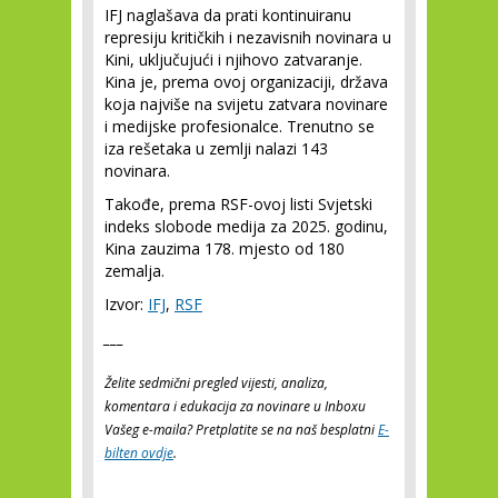
IFJ naglašava da prati kontinuiranu
represiju kritičkih i nezavisnih novinara u
Kini, uključujući i njihovo zatvaranje.
Kina je, prema ovoj organizaciji, država
koja najviše na svijetu zatvara novinare
i medijske profesionalce. Trenutno se
iza rešetaka u zemlji nalazi 143
novinara.
Takođe, prema RSF-ovoj listi Svjetski
indeks slobode medija za 2025. godinu,
Kina zauzima 178. mjesto od 180
zemalja.
Izvor:
IFJ
,
RSF
___
Želite sedmični pregled vijesti, analiza,
komentara i edukacija za novinare u Inboxu
Vašeg e-maila? Pretplatite se na naš besplatni
E-
bilten ovdje
.