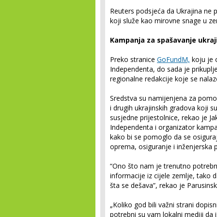
Reuters podsjeća da Ukrajina ne p
koji služe kao mirovne snage u ze
Kampanja za spašavanje ukraj
Preko stranice
GoFundM,
koju je o
Independenta, do sada je prikuplje
regionalne redakcije koje se nal
Sredstva su namijenjena za pomoć
i drugih ukrajinskih gradova koji s
susjedne prijestolnice, rekao je Jak
Independenta i organizator kampan
kako bi se pomoglo da se osiguraj
oprema, osiguranje i inženjerska 
“Ono što nam je trenutno potrebn
informacije iz cijele zemlje, tako da
šta se dešava”, rekao je Parusinski
„Koliko god bili važni strani dopis
potrebni su vam lokalni mediji da i