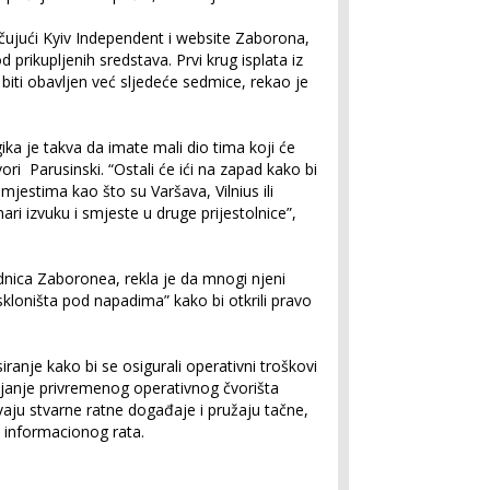
učujući Kyiv Independent i website Zaborona,
d prikupljenih sredstava. Prvi krug isplata iz
 biti obavljen već sljedeće sedmice, rekao je
gika je takva da imate mali dio tima koji će
ovori Parusinski. “Ostali će ići na zapad kako bi
 mjestima kao što su Varšava, Vilnius ili
i izvuku i smjeste u druge prijestolnice”,
nica Zaboronea, rekla je da mnogi njeni
 skloništa pod napadima” kako bi otkrili pravo
iranje kako bi se osigurali operativni troškovi
vljanje privremenog operativnog čvorišta
vaju stvarne ratne događaje i pružaju tačne,
e informacionog rata.