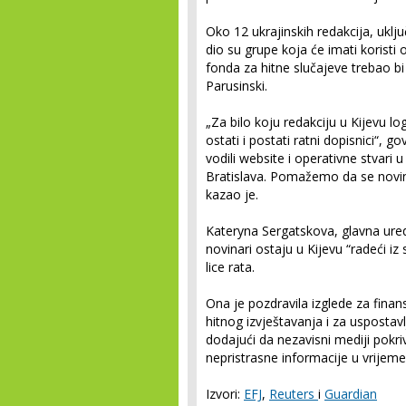
Oko 12 ukrajinskih redakcija, uklj
dio su grupe koja će imati koristi o
fonda za hitne slučajeve trebao bi
Parusinski.
„Za bilo koju redakciju u Kijevu lo
ostati i postati ratni dopisnici“, g
vodili website i operativne stvari u
Bratislava. Pomažemo da se novinar
kazao je.
Kateryna Sergatskova, glavna ured
novinari ostaju u Kijevu “radeći iz
lice rata.
Ona je pozdravila izglede za finans
hitnog izvještavanja i za usposta
dodajući da nezavisni mediji pokri
nepristrasne informacije u vrijem
Izvori:
EFJ
,
Reuters
i
Guardian