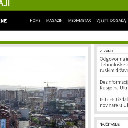
AJI
Skip to
main
content
HOME
MAGAZIN
MEDIAMETAR
VIJESTI I DOGAĐAJI
VEZANO
Odgovor na in
Tehnološke k
ruskim držav
Dezinformaci
Rusije na Ukr
IFJ i EFJ izda
novinare u Uk
NAJČITANIJE