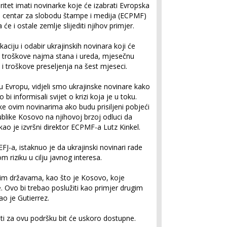
itet imati novinarke koje će izabrati Evropska
ski centar za slobodu štampe i medija (ECPMF)
će i ostale zemlje slijediti njihov primjer.
kaciju i odabir ukrajinskih novinara koji će
ti troškove najma stana i ureda, mjesečnu
 i troškove preseljenja na šest mjeseci.
u Evropu, vidjeli smo ukrajinske novinare kako
i informisali svijet o krizi koja je u toku.
e ovim novinarima ako budu prisiljeni pobjeći
ublike Kosovo na njihovoj brzoj odluci da
o je izvršni direktor ECPMF-a Lutz Kinkel.
EFJ-a, istaknuo je da ukrajinski novinari rade
m riziku u cilju javnog interesa.
im državama, kao što je Kosovo, koje
. Ovo bi trebao poslužiti kao primjer drugim
o je Gutierrez.
iti za ovu podršku bit će uskoro dostupne.