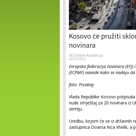
Kosovo će pružiti sklo
novinara
MCOnline Redakcija
02/03/2022
Evropska federacija novinara (EFJ) 
(ECPMF) navode kako se nadaju da će
foto: Pixabay
Vlada Republike Kosovo potpisala 
nude smještaj za 20 novinara iz U
zemlju.
Uredbu, kojom će se iz državnih rez
zastupnica Doarsa Kica Xhelili, a