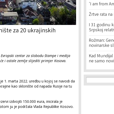
'I am from Am
Žrtve rata na
I 31 godinu k
nište za 20 ukrajinskih
Srpskoj relat
Rožman: Geno
novinarske s
Kad Mundijal 
i Evropski centar za slobodu štampe i medija
ne samo novi
 i ostale zemlje slijediti primjer Kosova.
Search f
Search
je 1. marta 2022. uredbu u kojoj se navodi da
krajine kao sklonište od napada Rusije na tu
ervi izdvojiti 150.000 eura, inicirala je
 potom ju je podržala Vlada Republike Kosovo.