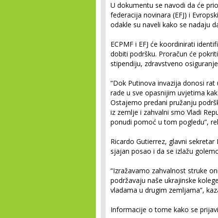
U dokumentu se navodi da će prior
federacija novinara (EFJ) i Evrop
odakle su naveli kako se nadaju da 
ECPMF i EFJ će koordinirati identifi
dobiti podršku. Proračun će pokri
stipendiju, zdravstveno osiguranje
“Dok Putinova invazija donosi rat 
rade u sve opasnijim uvjetima kako b
Ostajemo predani pružanju podršk
iz zemlje i zahvalni smo Vladi Rep
ponudi pomoć u tom pogledu”, reka
Ricardo Gutierrez, glavni sekretar 
sjajan posao i da se izlažu golemo
“Izražavamo zahvalnost struke on
podržavaju naše ukrajinske kolege
vladama u drugim zemljama”, kaza
Informacije o tome kako se prijav