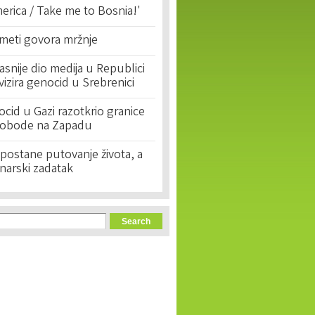
erica / Take me to Bosnia!'
 meti govora mržnje
asnije dio medija u Republici
ivizira genocid u Srebrenici
cid u Gazi razotkrio granice
lobode na Zapadu
postane putovanje života, a
narski zadatak
orm