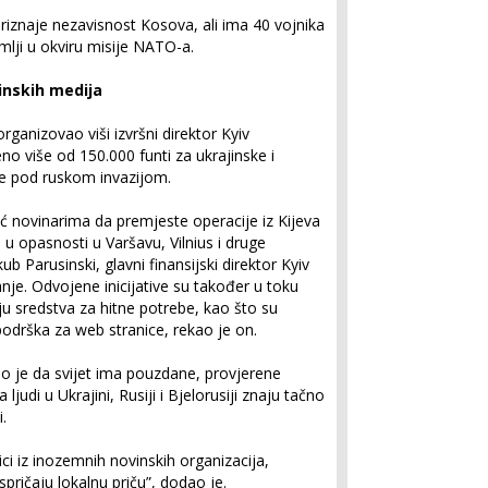
riznaje nezavisnost Kosova, ali ima 40 vojnika
mlji u okviru misije NATO-a.
inskih medija
rganizovao viši izvršni direktor Kyiv
no više od 150.000 funti za ukrajinske i
aze pod ruskom invazijom.
 novinarima da premjeste operacije iz Kijeva
u u opasnosti u Varšavu, Vilnius i druge
ub Parusinski, glavni finansijski direktor Kyiv
je. Odvojene inicijative su također u toku
u sredstva za hitne potrebe, kao što su
podrška za web stranice, rekao je on.
o je da svijet ima pouzdane, provjerene
 ljudi u Ukrajini, Rusiji i Bjelorusiji znaju tačno
.
nici iz inozemnih novinskih organizacija,
spričaju lokalnu priču”, dodao je.