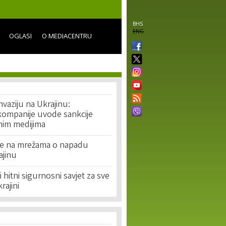
BHS
ENG
OGLASI
O MEDIACENTRU
vaziju na Ukrajinu:
ompanije uvode sankcije
nim medijima
je na mrežama o napadu
ajinu
li hitni sigurnosni savjet za sve
rajini