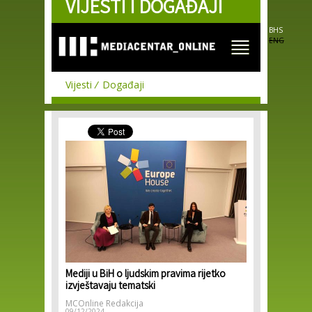
VIJESTI I DOGAĐAJI
Skip to
main
content
BHS
ENG
Vijesti
Događaji
Mediji u BiH o ljudskim pravima rijetko
izvještavaju tematski
MCOnline Redakcija
09/12/2024