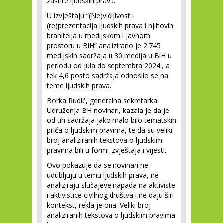
zaštite ljudskih prava.
U izvještaju “(Ne)vidljivost i
(re)prezentacija ljudskih prava i njihovih
branitelja u medijskom i javnom
prostoru u BiH” analizirano je 2.745
medijskih sadržaja u 30 medija u BiH u
periodu od jula do septembra 2024., a
tek 4,6 posto sadržaja odnosilo se na
teme ljudskih prava.
Borka Rudić, generalna sekretarka
Udruženja BH novinari, kazala je da je
od tih sadržaja jako malo bilo tematskih
priča o ljudskim pravima, te da su veliki
broj analiziranih tekstova o ljudskim
pravima bili u formi izvještaja i vijesti.
Ovo pokazuje da se novinari ne
udubljuju u temu ljudskih prava, ne
analiziraju slučajeve napada na aktiviste
i aktivistice civilnog društva i ne daju širi
kontekst, rekla je ona. Veliki broj
analiziranih tekstova o ljudskim pravima