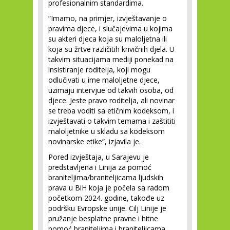
profesionalnim standardima.
“Imamo, na primjer, izvještavanje o
pravima djece, i slučajevima u kojima
su akteri djeca koja su maloljetna ili
koja su žrtve različitih krivičnih djela. U
takvim situacijama mediji ponekad na
insistiranje roditelja, koji mogu
odlučivati u ime maloljetne djece,
uzimaju intervjue od takvih osoba, od
djece. Jeste pravo roditelja, ali novinar
se treba voditi sa etičnim kodeksom, i
izvještavati o takvim temama i zaštititi
maloljetnike u skladu sa kodeksom
novinarske etike”, izjavila je.
Pored izvještaja, u Sarajevu je
predstavljena i Linija za pomoć
braniteljima/braniteljicama ljudskih
prava u BiH koja je počela sa radom
početkom 2024. godine, takođe uz
podršku Evropske unije. Cilj Linije je
pružanje besplatne pravne i hitne
pomoć braniteljima i braniteljicama