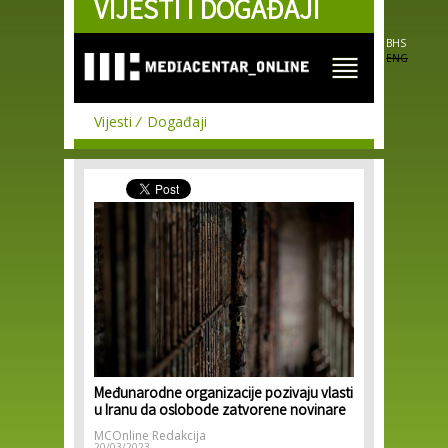
VIJESTI I DOGAĐAJI
Skip to
main
content
BHS
ENG
Vijesti
Događaji
Međunarodne organizacije pozivaju vlasti
u Iranu da oslobode zatvorene novinare
MCOnline Redakcija
20/03/2023