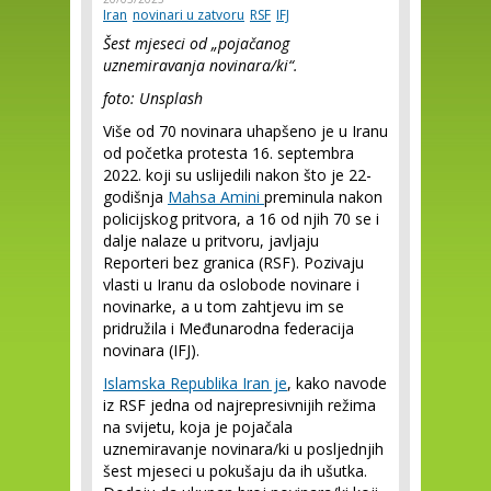
Iran
novinari u zatvoru
RSF
IFJ
Šest mjeseci od „pojačanog
uznemiravanja novinara/ki“.
foto: Unsplash
Više od 70 novinara uhapšeno je u Iranu
od početka protesta 16. septembra
2022. koji su uslijedili nakon što je 22-
godišnja
Mahsa Amini
preminula nakon
policijskog pritvora, a 16 od njih 70 se i
dalje nalaze u pritvoru, javljaju
Reporteri bez granica (RSF). Pozivaju
vlasti u Iranu da oslobode novinare i
novinarke, a u tom zahtjevu im se
pridružila i Međunarodna federacija
novinara (IFJ).
Islamska Republika Iran je
, kako navode
iz RSF jedna od najrepresivnijih režima
na svijetu, koja je pojačala
uznemiravanje novinara/ki u posljednjih
šest mjeseci u pokušaju da ih ušutka.