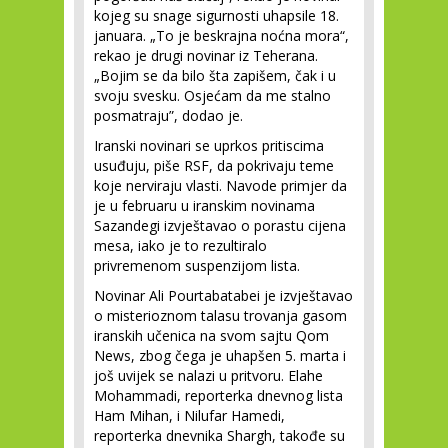
kojeg su snage sigurnosti uhapsile 18.
januara. „To je beskrajna noćna mora“,
rekao je drugi novinar iz Teherana.
„Bojim se da bilo šta zapišem, čak i u
svoju svesku. Osjećam da me stalno
posmatraju”, dodao je.
Iranski novinari se uprkos pritiscima
usuđuju, piše RSF, da pokrivaju teme
koje nerviraju vlasti. Navode primjer da
je u februaru u iranskim novinama
Sazandegi izvještavao o porastu cijena
mesa, iako je to rezultiralo
privremenom suspenzijom lista.
Novinar Ali Pourtabatabei je izvještavao
o misterioznom talasu trovanja gasom
iranskih učenica na svom sajtu Qom
News, zbog čega je uhapšen 5. marta i
još uvijek se nalazi u pritvoru. Elahe
Mohammadi, reporterka dnevnog lista
Ham Mihan, i Nilufar Hamedi,
reporterka dnevnika Shargh, takođe su