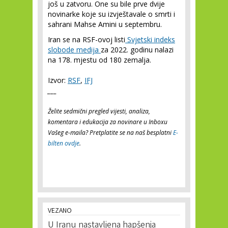
još u zatvoru. One su bile prve dvije
novinarke koje su izvještavale o smrti i
sahrani Mahse Amini u septembru.
Iran se na RSF-ovoj listi
Svjetski indeks
slobode medija
za 2022. godinu nalazi
na 178. mjestu od 180 zemalja.
Izvor:
RSF
,
IFJ
___
Želite sedmični pregled vijesti, analiza,
komentara i edukacija za novinare u Inboxu
Vašeg e-maila? Pretplatite se na naš besplatni
E-
bilten ovdje
.
VEZANO
U Iranu nastavljena hapšenja