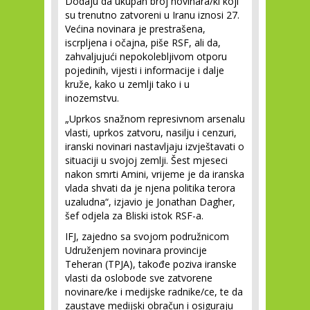
Dodaju da ukupan broj novinara/ki koji
su trenutno zatvoreni u Iranu iznosi 27.
Većina novinara je prestrašena,
iscrpljena i očajna, piše RSF, ali da,
zahvaljujući nepokolebljivom otporu
pojedinih, vijesti i informacije i dalje
kruže, kako u zemlji tako i u
inozemstvu.
„Uprkos snažnom represivnom arsenalu
vlasti, uprkos zatvoru, nasilju i cenzuri,
iranski novinari nastavljaju izvještavati o
situaciji u svojoj zemlji. Šest mjeseci
nakon smrti Amini, vrijeme je da iranska
vlada shvati da je njena politika terora
uzaludna“, izjavio je Jonathan Dagher,
šef odjela za Bliski istok RSF-a.
IFJ, zajedno sa svojom podružnicom
Udruženjem novinara provincije
Teheran (TPJA), takođe poziva iranske
vlasti da oslobode sve zatvorene
novinare/ke i medijske radnike/ce, te da
zaustave medijski obračun i osiguraju