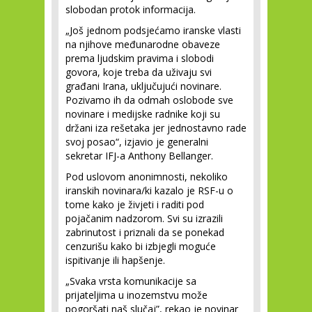
slobodan protok informacija.
„Još jednom podsjećamo iranske vlasti
na njihove međunarodne obaveze
prema ljudskim pravima i slobodi
govora, koje treba da uživaju svi
građani Irana, uključujući novinare.
Pozivamo ih da odmah oslobode sve
novinare i medijske radnike koji su
držani iza rešetaka jer jednostavno rade
svoj posao“, izjavio je generalni
sekretar IFJ-a Anthony Bellanger.
Pod uslovom anonimnosti, nekoliko
iranskih novinara/ki kazalo je RSF-u o
tome kako je živjeti i raditi pod
pojačanim nadzorom. Svi su izrazili
zabrinutost i priznali da se ponekad
cenzurišu kako bi izbjegli moguće
ispitivanje ili hapšenje.
„Svaka vrsta komunikacije sa
prijateljima u inozemstvu može
pogoršati naš slučaj”, rekao je novinar