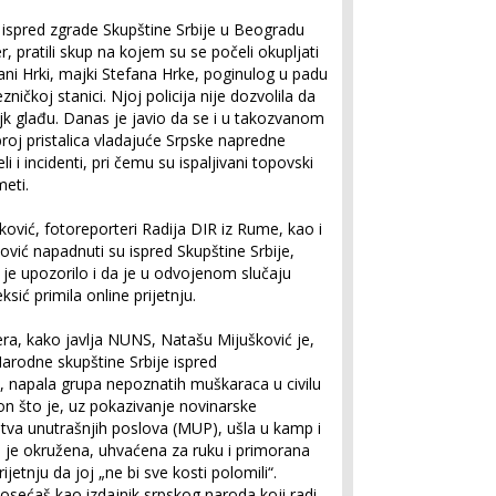
 ispred zgrade Skupštine Srbije u Beogradu
r, pratili skup na kojem su se počeli okupljati
jani Hrki, majki Stefana Hrke, poginulog u padu
ičkoj stanici. Njoj policija nije dozvolila da
ajk glađu. Danas je javio da se i u takozvanom
broj pristalica vladajuće Srpske napredne
 i incidenti, pri čemu su ispaljivani topovski
meti.
ović, fotoreporteri Radija DIR iz Rume, kao i
vić napadnuti su ispred Skupštine Srbije,
je upozorilo i da je u odvojenom slučaju
sić primila online prijetnju.
ra, kako javlja NUNS, Natašu Mijušković je,
Narodne skupštine Srbije ispred
napala grupa nepoznatih muškaraca u civilu
kon što je, uz pokazivanje novinarske
stva unutrašnjih poslova (MUP), ušla u kamp i
na je okružena, uhvaćena za ruku i primorana
jetnju da joj „ne bi sve kosti polomili“.
osećaš kao izdajnik srpskog naroda koji radi