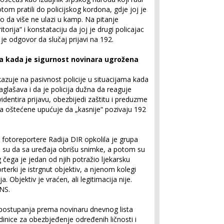
tom pratili do policijskog kordona, gdje joj je
čio da više ne ulazi u kamp. Na pitanje
itorija“ i konstataciju da joj je drugi policajac
je odgovor da slučaj prijavi na 192.
ma kada je sigurnost novinara ugrožena
zuje na pasivnost policije u situacijama kada
glašava i da je policija dužna da reaguje
entira prijavu, obezbijedi zaštitu i preduzme
da oštećene upućuje da „kasnije“ pozivaju 192
fotoreportere Radija DIR opkolila je grupa
i su da sa uređaja obrišu snimke, a potom su
g čega je jedan od njih potražio ljekarsku
erki je istrgnut objektiv, a njenom kolegi
. Objektiv je vraćen, ali legitimacija nije.
UNS.
g postupanja prema novinaru dnevnog lista
inice za obezbjeđenje određenih ličnosti i