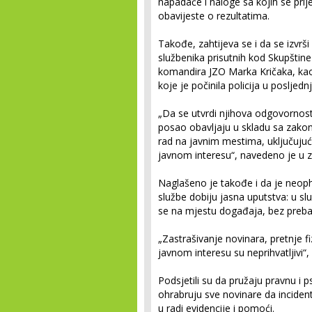
napadače i naloge sa kojih se prij
obavijeste o rezultatima.
Takođe, zahtijeva se i da se izvrši
službenika prisutnih kod Skupštine S
komandira JZO Marka Kričaka, kao 
koje je počinila policija u posljedn
„Da se utvrdi njihova odgovornos
posao obavljaju u skladu sa zak
rad na javnim mestima, uključujući
javnom interesu“, navedeno je u 
Naglašeno je takođe i da je neoph
službe dobiju jasna uputstva: u sl
se na mjestu događaja, bez preba
„Zastrašivanje novinara, pretnje 
javnom interesu su neprihvatljivi“
Podsjetili su da pružaju pravnu i 
ohrabruju sve novinare da incide
u radi evidencije i pomoći.