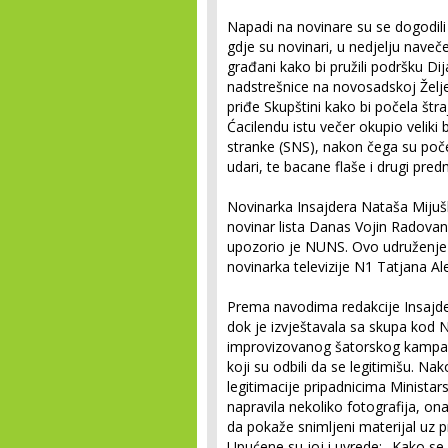
Napadi na novinare su se dogodili
gdje su novinari, u nedjelju naveče
građani kako bi pružili podršku Di
nadstrešnice na novosadskoj Željezn
priđe Skupštini kako bi počela štr
Ćacilendu istu večer okupio veliki 
stranke (SNS), nakon čega su počeli
udari, te bacane flaše i drugi pred
Novinarka Insajdera Nataša Mijušk
novinar lista Danas Vojin Radovano
upozorio je NUNS. Ovo udruženje 
novinarka televizije N1 Tatjana Alek
Prema navodima redakcije Insajde
dok je izvještavala sa skupa kod 
improvizovanog šatorskog kampa, 
koji su odbili da se legitimišu. Na
legitimacije pripadnicima Ministar
napravila nekoliko fotografija, o
da pokaže snimljeni materijal uz pri
Upućene su joj i uvrede: „Kako se 