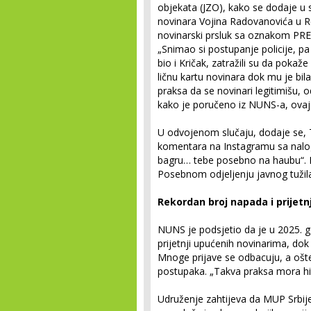
objekata (JZO), kako se dodaje u 
novinara Vojina Radovanovića u Re
novinarski prsluk sa oznakom PRES
„Snimao si postupanje policije, pa
bio i Kričak, zatražili su da pokaž
ličnu kartu novinara dok mu je bil
praksa da se novinari legitimišu, 
kako je poručeno iz NUNS-a, ovaj sl
U odvojenom slučaju, dodaje se, T
komentara na Instagramu sa naloga
bagru… tebe posebno na haubu“. NU
Posebnom odjeljenju javnog tužila
Rekordan broj napada i prijet
NUNS je podsjetio da je u 2025. g
prijetnji upućenih novinarima, dok
Mnoge prijave se odbacuju, a ošte
postupaka. „Takva praksa mora hi
Udruženje zahtijeva da MUP Srbije 