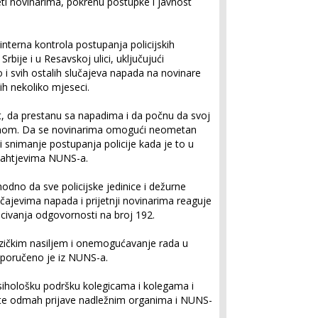
eti novinarima, pokrenu postupke i javnost
 interna kontrola postupanja policijskih
rbije i u Resavskoj ulici, uključujući
i svih ostalih slučajeva napada na novinare
jih nekoliko mjeseci.
t, da prestanu sa napadima i da počnu da svoj
onom. Da se novinarima omogući neometan
 snimanje postupanja policije kada je to u
zahtjevima NUNS-a.
odno da sve policijske jedinice i dežurne
učajevima napada i prijetnji novinarima reaguje
civanja odgovornosti na broj 192.
fizičkim nasiljem i onemogućavanje rada u
, poručeno je iz NUNS-a.
psihološku podršku kolegicama i kolegama i
nte odmah prijave nadležnim organima i NUNS-