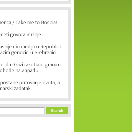
erica / Take me to Bosnia!'
 meti govora mržnje
asnije dio medija u Republici
ivizira genocid u Srebrenici
cid u Gazi razotkrio granice
lobode na Zapadu
postane putovanje života, a
narski zadatak
orm