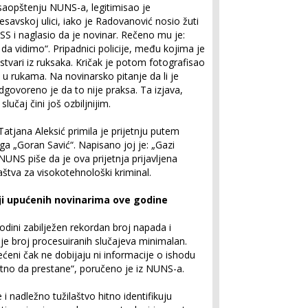
saopštenju NUNS-a, legitimisao je
savskoj ulici, iako je Radovanović nosio žuti
S i naglasio da je novinar. Rečeno mu je:
 da vidimo“. Pripadnici policije, među kojima je
e stvari iz ruksaka. Kričak je potom fotografisao
a u rukama. Na novinarsko pitanje da li je
odgovoreno je da to nije praksa. Ta izjava,
učaj čini još ozbiljnijim.
atjana Aleksić primila je prijetnju putem
 „Goran Savić“. Napisano joj je: „Gazi
NS piše da je ova prijetnja prijavljena
štva za visokotehnološki kriminal.
nji upućenih novinarima ove godine
odini zabilježen rekordan broj napada i
 je broj procesuiranih slučajeva minimalan.
ćeni čak ne dobijaju ni informacije o ishodu
tno da prestane“, poručeno je iz NUNS-a.
i nadležno tužilaštvo hitno identifikuju