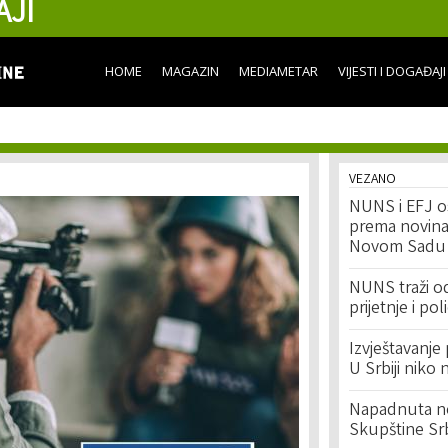
AJI
Skip to
main
content
HOME
MAGAZIN
MEDIAMETAR
VIJESTI I DOGAĐAJI
VEZANO
NUNS i EFJ os
prema novina
Novom Sadu
NUNS traži o
prijetnje i po
Izvještavanj
U Srbiji niko 
Napadnuta no
Skupštine Srb