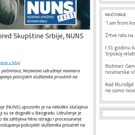
NAJČITANIJE
'I am from Am
pred Skupštine Srbije, NUNS
Žrtve rata na
I 31 godinu k
Srpskoj relat
testi u Srbiji
Rožman: Geno
a počinilaca, Nezavisno udruženje novinara
novinarske s
upanja policijskih službenika prisutnih na
Kad Mundijal 
ne samo novi
je (NUNS) upozorilo je na nekoliko slučajeva
Search f
Search
ji su se dogodili u Beogradu. Udruženje je
o da zahtijeva hitnu istragu i procesuiranje
postupanja policijskih službenika prisutnih na