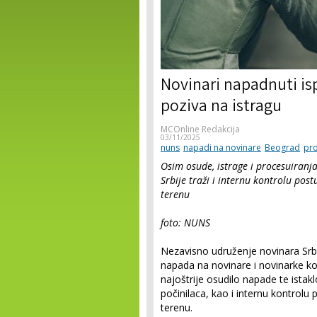
Novinari napadnuti is
poziva na istragu
MCOnline Redakcija
03/11/2025
nuns
napadi na novinare
Beograd
pro
Osim osude, istrage i procesuiranj
Srbije traži i internu kontrolu post
terenu
foto: NUNS
Nezavisno udruženje novinara Srbi
napada na novinare i novinarke ko
najoštrije osudilo napade te istakl
počinilaca, kao i internu kontrolu 
terenu.