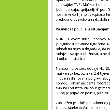
za Insajder TV?“. Muškarci su je po
jedan policajac „prijateljski“ poru
novinarke da li je to „okupirana ter
prethodno dozvolio ulazak, dobila 
Pasivnost policije u situacija
NUNS i u ovom slučaju ponovo uka
je sigurnost novinara ugrožena. Na
odmah na mjestu događaja, da evid
radnje iz svoje nadležnosti, a ne 
ili odlaze u stanicu.
Na istom prostoru, dodaje NUNS, 
muškaraca bez oznaka. Zahtijeval
ih udarali dlanovima po glavi, zbo
pomoć. Tokom incidenta fotoreport
skinuta i oduzeta PRESS legitimacija
Slučaj je prijavljen policiji, piše N
Zabilježen je i slučaj nezakonito
Danas. Marko Kričak, komandir Jed