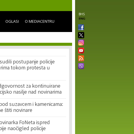
BHS
ENG
OGLASI
O MEDIACENTRU
udili postupanje policije
rima tokom protesta u
dgovornost za kontinuirane
licijsko nasilje nad novinarima
e pod suzavcem i kamenicama:
ne štiti novinare
vinarka FoNeta ispred
ije naočigled policije