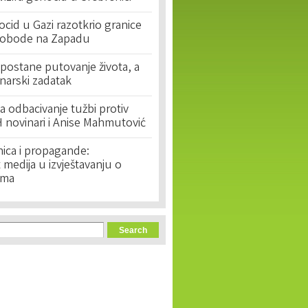
cid u Gazi razotkrio granice
lobode na Zapadu
postane putovanje života, a
narski zadatak
 odbacivanje tužbi protiv
 novinari i Anise Mahmutović
nica i propagande:
medija u izvještavanju o
ima
orm