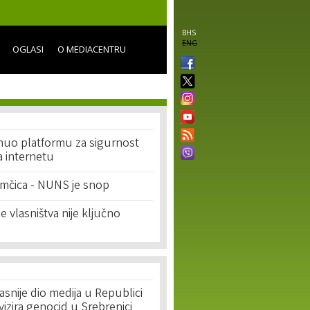
BHS
ENG
OGLASI
O MEDIACENTRU
uo platformu za sigurnost
a internetu
amčica - NUNS je snop
e vlasništva nije ključno
asnije dio medija u Republici
ivizira genocid u Srebrenici