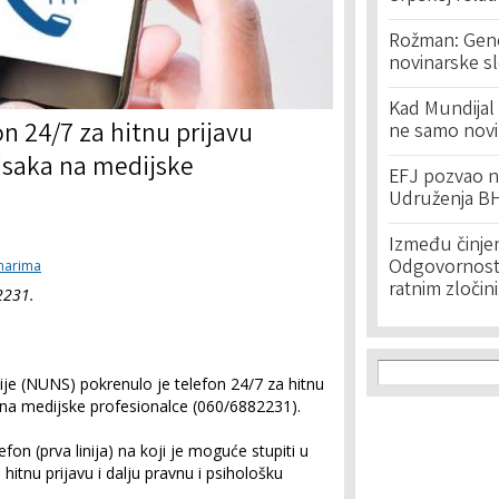
Rožman: Geno
novinarske s
Kad Mundijal 
 24/7 za hitnu prijavu
ne samo novi
itisaka na medijske
EFJ pozvao na
Udruženja BH
Između činje
Odgovornost 
inarima
ratnim zločin
2231.
Search f
Search
je (NUNS) pokrenulo je telefon 24/7 za hitnu
ka na medijske profesionalce (060/6882231).
n (prva linija) na koji je moguće stupiti u
itnu prijavu i dalju pravnu i psihološku