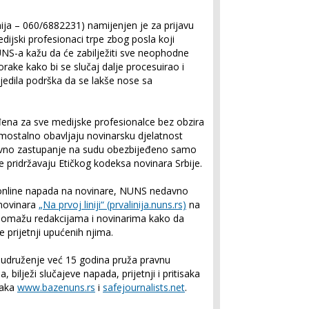
inija – 060/6882231) namijenjen je za prijavu
medijski profesionaci trpe zbog posla koji
UNS-a kažu da će zabilježiti sve neophodne
rake kako bi se slučaj dalje procesuirao i
edila podrška da se lakše nose sa
ena za sve medijske profesionalce bez obzira
samostalno obavljaju novinarsku djelatnost
pravno zastupanje na sudu obezbijeđeno samo
e pridržavaju Etičkog kodeksa novinara Srbije.
h online napada na novinare, NUNS nedavno
 novinara
„Na prvoj liniji“ (prvalinija.nuns.rs)
na
ji pomažu redakcijama i novinarima kako da
 prijetnji upućenih njima.
udruženje već 15 godina pruža pravnu
bilježi slučajeve napada, prijetnji i pritisaka
taka
www.bazenuns.rs
i
safejournalists.net
.