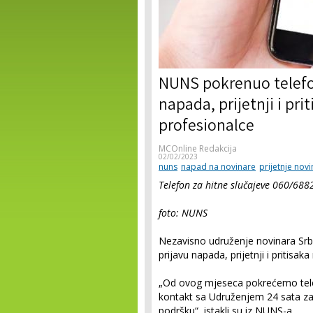
NUNS pokrenuo telefon
napada, prijetnji i pr
profesionalce
MCOnline Redakcija
02/02/2023
nuns
napad na novinare
prijetnje nov
Telefon za hitne slučajeve 060/688
foto: NUNS
Nezavisno udruženje novinara Srbi
prijavu napada, prijetnji i pritisa
„Od ovog mjeseca pokrećemo telefo
kontakt sa Udruženjem 24 sata za h
podršku“, istakli su iz NUNS-a.