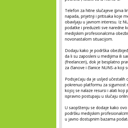
Telefon za hitne slučajeve (prva l
napada, prijetnji i pritisaka koje 
obavljaju u javnom interesu. Iz N
podatke i preduzeti sve naredne ko
medijskim profesionalcima obezbij
novonastalom situacijom.
Dodaju kako je podrška obezbijeđ
da li su zaposleni u medijima ili 
(freelanceri), dok je besplatno 
za članove i članice NUNS-a koji s
Podsjećaju da je usljed učestali
pokrenuo platformu za sigurnost
kojoj se nalaze resursi i alati ko
ispravno postupaju u slučaju online
U saopštenju se dodaje kako ovo 
podršku medijskim profesionalcima, 
u javno dostupnim bazama poda