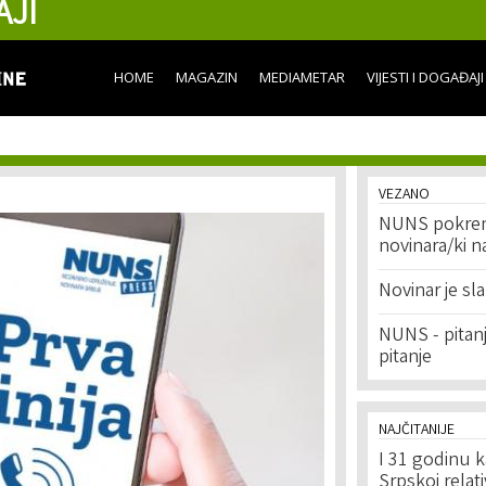
AJI
Skip to
main
content
HOME
MAGAZIN
MEDIAMETAR
VIJESTI I DOGAĐAJI
VEZANO
NUNS pokren
novinara/ki n
Novinar je sl
NUNS - pitanj
pitanje
NAJČITANIJE
I 31 godinu k
Srpskoj relat