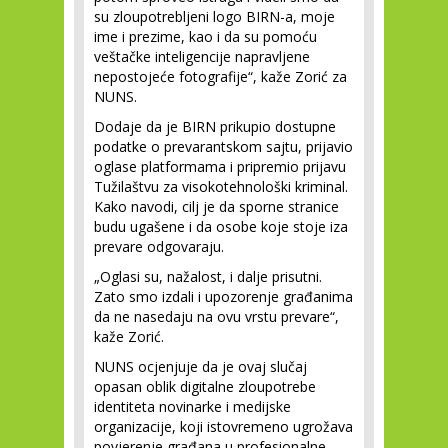
su zloupotrebljeni logo BIRN-a, moje
ime i prezime, kao i da su pomoću
veštačke inteligencije napravljene
nepostojeće fotografije“, kaže Zorić za
NUNS.
Dodaje da je BIRN prikupio dostupne
podatke o prevarantskom sajtu, prijavio
oglase platformama i pripremio prijavu
Tužilaštvu za visokotehnološki kriminal.
Kako navodi, cilj je da sporne stranice
budu ugašene i da osobe koje stoje iza
prevare odgovaraju.
„Oglasi su, nažalost, i dalje prisutni.
Zato smo izdali i upozorenje građanima
da ne nasedaju na ovu vrstu prevare“,
kaže Zorić.
NUNS ocjenjuje da je ovaj slučaj
opasan oblik digitalne zloupotrebe
identiteta novinarke i medijske
organizacije, koji istovremeno ugrožava
povjerenje građana u profesionalne