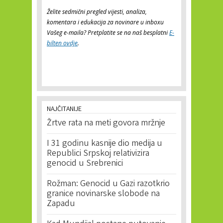
Želite sedmični pregled vijesti, analiza,
komentara i edukacija za novinare u inboxu
Vašeg e-maila? Pretplatite se na naš besplatni
E-
bilten ovdje
.
NAJČITANIJE
Žrtve rata na meti govora mržnje
I 31 godinu kasnije dio medija u
Republici Srpskoj relativizira
genocid u Srebrenici
Rožman: Genocid u Gazi razotkrio
granice novinarske slobode na
Zapadu