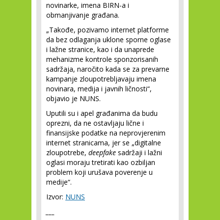
novinarke, imena BIRN-a i
obmanjivanje građana.
„Takođe, pozivamo internet platforme
da bez odlaganja uklone sporne oglase
i lažne stranice, kao i da unaprede
mehanizme kontrole sponzorisanih
sadržaja, naročito kada se za prevarne
kampanje zloupotrebljavaju imena
novinara, medija i javnih ličnosti“,
objavio je NUNS.
Uputili su i apel građanima da budu
oprezni, da ne ostavljaju lične i
finansijske podatke na neprovjerenim
internet stranicama, jer se „digitalne
zloupotrebe,
deepfake
sadržaji i lažni
oglasi moraju tretirati kao ozbiljan
problem koji urušava poverenje u
medije“.
Izvor:
NUNS
___