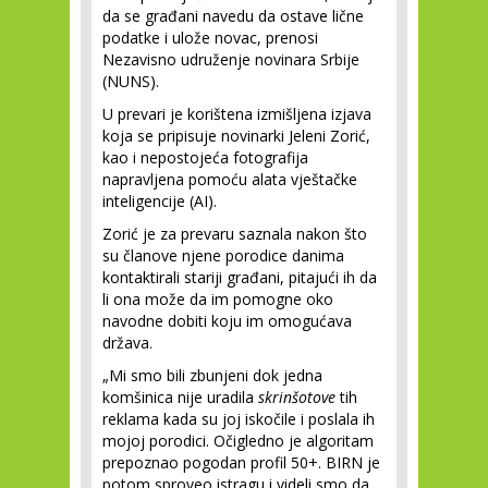
da se građani navedu da ostave lične
podatke i ulože novac, prenosi
Nezavisno udruženje novinara Srbije
(NUNS).
U prevari je korištena izmišljena izjava
koja se pripisuje novinarki Jeleni Zorić,
kao i nepostojeća fotografija
napravljena pomoću alata vještačke
inteligencije (AI).
Zorić je za prevaru saznala nakon što
su članove njene porodice danima
kontaktirali stariji građani, pitajući ih da
li ona može da im pomogne oko
navodne dobiti koju im omogućava
država.
„Mi smo bili zbunjeni dok jedna
komšinica nije uradila
skrinšotove
tih
reklama kada su joj iskočile i poslala ih
mojoj porodici. Očigledno je algoritam
prepoznao pogodan profil 50+. BIRN je
potom sproveo istragu i videli smo da