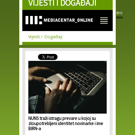
VIJESTI I DOGAĐAJI
Skip to
main
content
BHS
ENG
Vijesti
Događaji
NUNS traži istragu prevare u kojoj su
zloupotrebljeni identitet novinarke i ime
BIRN-a