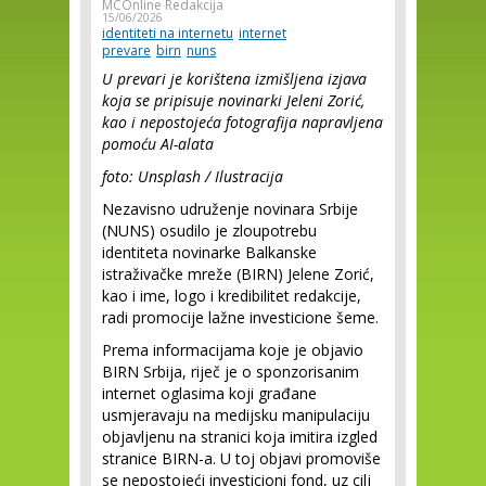
MCOnline Redakcija
15/06/2026
identiteti na internetu
internet
prevare
birn
nuns
U prevari je korištena izmišljena izjava
koja se pripisuje novinarki Jeleni Zorić,
kao i nepostojeća fotografija napravljena
pomoću AI-alata
foto: Unsplash / Ilustracija
Nezavisno udruženje novinara Srbije
(NUNS) osudilo je zloupotrebu
identiteta novinarke Balkanske
istraživačke mreže (BIRN) Jelene Zorić,
kao i ime, logo i kredibilitet redakcije,
radi promocije lažne investicione šeme.
Prema informacijama koje je objavio
BIRN Srbija, riječ je o sponzorisanim
internet oglasima koji građane
usmjeravaju na medijsku manipulaciju
objavljenu na stranici koja imitira izgled
stranice BIRN-a. U toj objavi promoviše
se nepostojeći investicioni fond, uz cilj