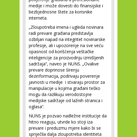
medije i može dovesti do finansijske i
bezbjednosne štete za korisnike
interneta.
„Zloupotreba imena i ugleda novinara
radi prevare građana predstavlja
ozbiljan napad na integritet novinarske
profesije, ali i upozorenje na sve veću
opasnost od korišćenja veštačke
inteligencije za proizvodnju izmišljenih
sadržaja“, naveo je NUNS. „Ovakve
prevare doprinose širenju
dezinformacija, podrivaju poverenje
javnosti u medije i stvaraju prostor za
manipulacije u kojima građani teško
mogu da razlikuju verodostojne
medijske sadržaje od lažnih stranica i
oglasa“.
NUNS je pozvao nadležne institucije da
hitno reaguju, utvrde ko stoji iza
prevare i preduzmu mjere kako bi se
spriječila dalja zloupotreba identiteta