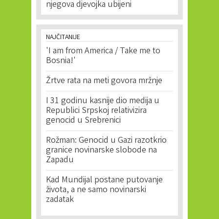
njegova djevojka ubijeni
NAJČITANIJE
'I am from America / Take me to
Bosnia!'
Žrtve rata na meti govora mržnje
I 31 godinu kasnije dio medija u
Republici Srpskoj relativizira
genocid u Srebrenici
Rožman: Genocid u Gazi razotkrio
granice novinarske slobode na
Zapadu
Kad Mundijal postane putovanje
života, a ne samo novinarski
zadatak