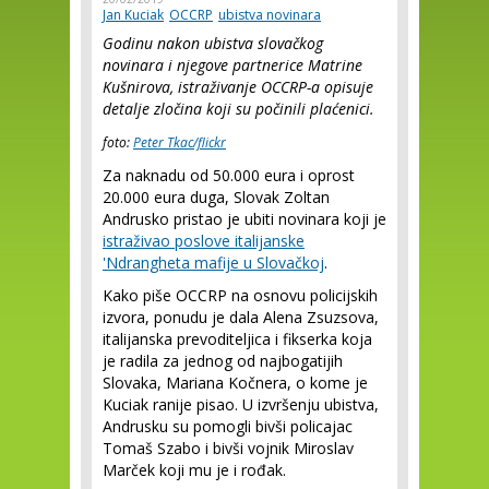
Jan Kuciak
OCCRP
ubistva novinara
Godinu nakon ubistva slovačkog
novinara i njegove partnerice Matrine
Kušnirova, istraživanje OCCRP-a opisuje
detalje zločina koji su počinili plaćenici.
foto:
Peter Tkac/flickr
Za naknadu od 50.000 eura i oprost
20.000 eura duga, Slovak Zoltan
Andrusko pristao je ubiti novinara koji je
istraživao poslove italijanske
'Ndrangheta mafije u Slovačkoj
.
Kako piše OCCRP na osnovu policijskih
izvora, ponudu je dala Alena Zsuzsova,
italijanska prevoditeljica i fikserka koja
je radila za jednog od najbogatijih
Slovaka, Mariana Kočnera, o kome je
Kuciak ranije pisao. U izvršenju ubistva,
Andrusku su pomogli bivši policajac
Tomaš Szabo i bivši vojnik Miroslav
Marček koji mu je i rođak.