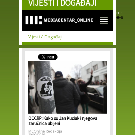
VIJESTI I DOGAĐAJI
Skip to
main
content
BHS
ENG
Vijesti
Događaji
OCCRP: Kako su Jan Kuciak i njegova
zaručnica ubijeni
MCOnline Redakcija
20/02/2019