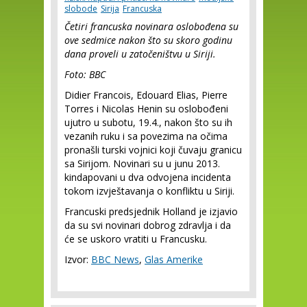
slobode
Sirija
Francuska
Četiri francuska novinara oslobođena su
ove sedmice nakon što su skoro godinu
dana proveli u zatočeništvu u Siriji.
Foto: BBC
Didier Francois, Edouard Elias, Pierre
Torres i Nicolas Henin su oslobođeni
ujutro u subotu, 19.4., nakon što su ih
vezanih ruku i sa povezima na očima
pronašli turski vojnici koji čuvaju granicu
sa Sirijom. Novinari su u junu 2013.
kindapovani u dva odvojena incidenta
tokom izvještavanja o konfliktu u Siriji.
Francuski predsjednik Holland je izjavio
da su svi novinari dobrog zdravlja i da
će se uskoro vratiti u Francusku.
Izvor:
BBC News
,
Glas Amerike