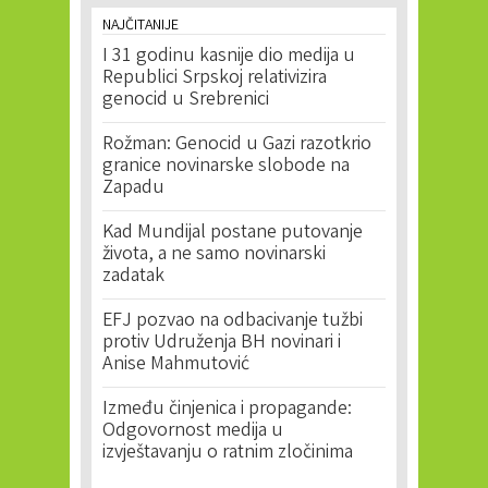
NAJČITANIJE
I 31 godinu kasnije dio medija u
Republici Srpskoj relativizira
genocid u Srebrenici
Rožman: Genocid u Gazi razotkrio
granice novinarske slobode na
Zapadu
Kad Mundijal postane putovanje
života, a ne samo novinarski
zadatak
EFJ pozvao na odbacivanje tužbi
protiv Udruženja BH novinari i
Anise Mahmutović
Između činjenica i propagande:
Odgovornost medija u
izvještavanju o ratnim zločinima