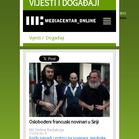
VIJESTI I DOGAĐAJI
Skip to
main
content
BHS
ENG
Vijesti
Događaji
Oslobođeni francuski novinari u Siriji
MCOnline Redakcija
21/04/2014
fizički napadi i pritisci na novinare
medijske