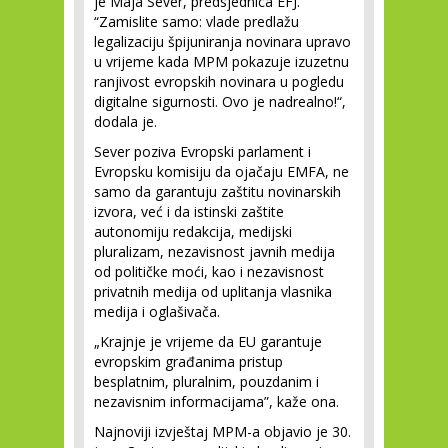
je Maja Sever, predsjednica EFJ.
“Zamislite samo: vlade predlažu
legalizaciju špijuniranja novinara upravo
u vrijeme kada MPM pokazuje izuzetnu
ranjivost evropskih novinara u pogledu
digitalne sigurnosti. Ovo je nadrealno!“,
dodala je.
Sever poziva Evropski parlament i
Evropsku komisiju da ojačaju EMFA, ne
samo da garantuju zaštitu novinarskih
izvora, već i da istinski zaštite
autonomiju redakcija, medijski
pluralizam, nezavisnost javnih medija
od političke moći, kao i nezavisnost
privatnih medija od uplitanja vlasnika
medija i oglašivača.
„Krajnje je vrijeme da EU garantuje
evropskim građanima pristup
besplatnim, pluralnim, pouzdanim i
nezavisnim informacijama”, kaže ona.
Najnoviji izvještaj MPM-a objavio je 30.