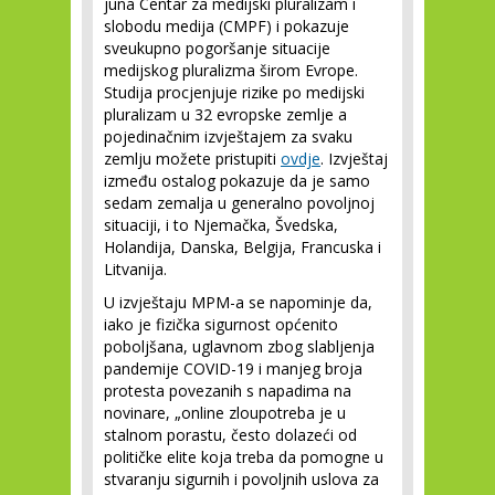
juna Centar za medijski pluralizam i
slobodu medija (CMPF) i pokazuje
sveukupno pogoršanje situacije
medijskog pluralizma širom Evrope.
Studija procjenjuje rizike po medijski
pluralizam u 32 evropske zemlje a
pojedinačnim izvještajem za svaku
zemlju možete pristupiti
ovdje
. Izvještaj
između ostalog pokazuje da je samo
sedam zemalja u generalno povoljnoj
situaciji, i to Njemačka, Švedska,
Holandija, Danska, Belgija, Francuska i
Litvanija.
U izvještaju MPM-a se napominje da,
iako je fizička sigurnost općenito
poboljšana, uglavnom zbog slabljenja
pandemije COVID-19 i manjeg broja
protesta povezanih s napadima na
novinare, „online zloupotreba je u
stalnom porastu, često dolazeći od
političke elite koja treba da pomogne u
stvaranju sigurnih i povoljnih uslova za