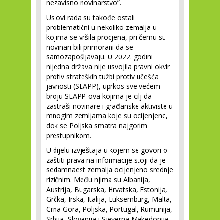
nezavisno novinarstvo”.
Uslovi rada su takođe ostali
problematični u nekoliko zemalja u
kojima se vršila procjena, pri čemu su
novinari bili primorani da se
samozapošljavaju. U 2022. godini
nijedna država nije usvojila pravni okvir
protiv strateških tužbi protiv učešća
javnosti (SLAPP), uprkos sve većem
broju SLAPP-ova kojima je cilj da
zastraši novinare i građanske aktiviste u
mnogim zemljama koje su ocijenjene,
dok se Poljska smatra najgorim
prestupnikom.
U dijelu izvještaja u kojem se govori o
zaštiti prava na informacije stoji da je
sedamnaest zemalja ocijenjeno srednje
rizičnim. Među njima su Albanija,
Austrija, Bugarska, Hrvatska, Estonija,
Grčka, Irska, Italija, Luksemburg, Malta,
Crna Gora, Poljska, Portugal, Rumunija,
Srbija, Slovenija i Sjeverna Makedonija.