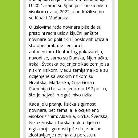
U 2021. samo su Španija i Turska bile u
visokom riziku, 2022. a pridružili su im
se Kipar i Mađarska.
O uslovima rada novinara piše da su
pristojni radni uslovi ključni jer štite
novinare od političkih i poslovnih uticaja
što obeshrabruje cenzuru i
autocenzuru. Unutar tog pokazatelja,
navodi se, samo su Danska, Njemačka,
Irska i Švedska ocijenjene kao zemlje sa
niskim rizikom. Među zemljama koje su
ocijenjene sa visokim rizikom su
Hrvatska, Mađarska, Crna Gora i
Rumunija i to sa ocjenom od 97 posto,
što je najveći mogući nivo rizika.
Kada je u pitanju fizička sigurnost
novinara, pet zemalja je ocijenjeno
visokorizičnim: Albanija, Grčka, Švedska,
Nizozemska i Turska, dok u dijelu o
digitalnoj sigurnosti piše da je online
zlostavljanje novinara u porastu u