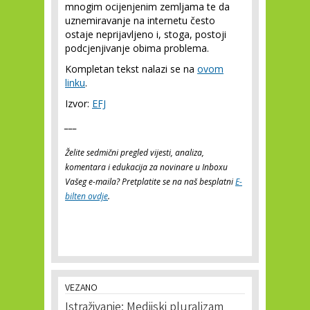
mnogim ocijenjenim zemljama te da
uznemiravanje na internetu često
ostaje neprijavljeno i, stoga, postoji
podcjenjivanje obima problema.
Kompletan tekst nalazi se na
ovom
linku
.
Izvor:
EFJ
___
Želite sedmični pregled vijesti, analiza,
komentara i edukacija za novinare u Inboxu
Vašeg e-maila? Pretplatite se na naš besplatni
E-
bilten ovdje
.
VEZANO
Istraživanje: Medijski pluralizam