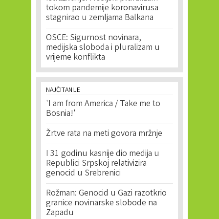
tokom pandemije koronavirusa
stagnirao u zemljama Balkana
OSCE: Sigurnost novinara,
medijska sloboda i pluralizam u
vrijeme konflikta
NAJČITANIJE
'I am from America / Take me to
Bosnia!'
Žrtve rata na meti govora mržnje
I 31 godinu kasnije dio medija u
Republici Srpskoj relativizira
genocid u Srebrenici
Rožman: Genocid u Gazi razotkrio
granice novinarske slobode na
Zapadu