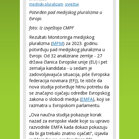
medijski pluralizam
izvještaj
Potvrđen pad medijskog pluralizma u
Evropi.
foto: Iz izvještaja CMPF
Rezultati Monitoringa medijskog
pluralizma (
MPM
) za 2023. godinu
potvrđuju pad medijskog pluralizma u
Evropi. Od 32 analizirane zemlje - 27
država članica Evropske unije (EU) i pet
zemalja kandidata - u sedam je
zadovoljavajuća situacija, piše Evropska
federacija novinara (EFJ), te ističe da
nova studija potvrđuje hitnu potrebu da
se značajno ojačaju odredbe Evropskog
zakona o slobodi medija (
EMFA
), koji se
razmatra u Evropskom parlamentu.
„Ova naučna studija pokazuje korak
nazad za evropske vlade koje su upravo
razvodnile EMFA kada dokazi pokazuju
da bi ga trebalo znatno ojačati”, izjavila