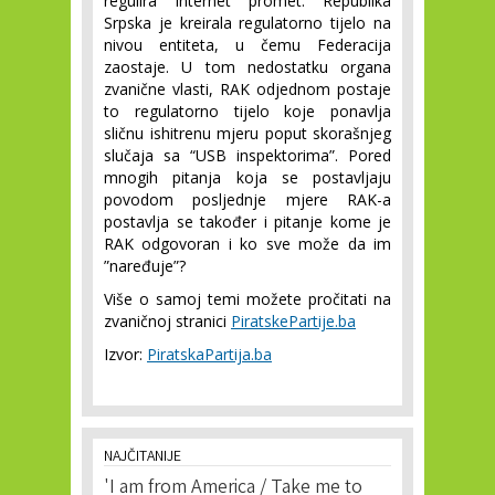
regulira Internet promet. Republika
Srpska je kreirala regulatorno tijelo na
nivou entiteta, u čemu Federacija
zaostaje. U tom nedostatku organa
zvanične vlasti, RAK odjednom postaje
to regulatorno tijelo koje ponavlja
sličnu ishitrenu mjeru poput skorašnjeg
slučaja sa “USB inspektorima”. Pored
mnogih pitanja koja se postavljaju
povodom posljednje mjere RAK-a
postavlja se također i pitanje kome je
RAK odgovoran i ko sve može da im
”naređuje”?
Više o samoj temi možete pročitati na
zvaničnoj stranici
PiratskePartije.ba
Izvor:
PiratskaPartija.ba
NAJČITANIJE
'I am from America / Take me to