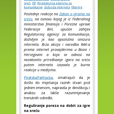
sreći
ISP
Regulatorna agencija za
komunikacije
sloboda interneta
filtering
Poslednje reakcije na
Zakon o igrama na
sreću
, na osnovu kojeg je iz Federalnog
ministarstva finansija i Porezne uprave
Federacije BiH, upućen zahtjev
Regulatornoj agenciji za komunikacije,
doživljen je kao apsolutna cenzura
interneta. Brza akcija i naredba RAK-a
prema internet provajderima u Bosni i
Hercegovini a koja se odnosi na
nezakonito priređivanje igara na sreću
putem interneta izazvala je burne
reakcije u medijima.
PiratskaPartija.ba
, smatrajući da je
došlo do miješanja raznih stvari pod
jednim imenom, napravila je dinstikciju i
analizu za lakše razunmijevanje
trenutnih odredbi.
Reguliranje poreza na dobit za igre
na sreću