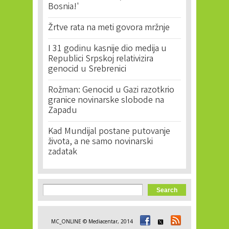
Bosnia!'
Žrtve rata na meti govora mržnje
I 31 godinu kasnije dio medija u
Republici Srpskoj relativizira
genocid u Srebrenici
Rožman: Genocid u Gazi razotkrio
granice novinarske slobode na
Zapadu
Kad Mundijal postane putovanje
života, a ne samo novinarski
zadatak
Search form
Search
MC_ONLINE © Mediacentar, 2014