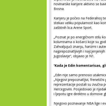
novinarske karijere aktivno se b
Bosna.
Karijeru je počeo na Federalnoj te
stekao veliku popularnost kao ko
zaštitnih lica Arene Sport.
„Poznat je po energičnom stilu ko
kolumnama o košarci koje su godi
Zahvaljujući znanju, harizmi i au
najprepoznatljivijih i najcjenjenij
Jugoslavije“, objavio je N1.
'Kada je Edin komentarisao, gle
„Edin nije samo prenosio utakmice, 
„Njegovi prepoznatljivi, frenetični
reprezentacije postali su zvučna p
Hercegovini. Posjedovao je rijeda
i ljepotu igre direktno u domove g
Njegovo poznavanje NBA lige i ev