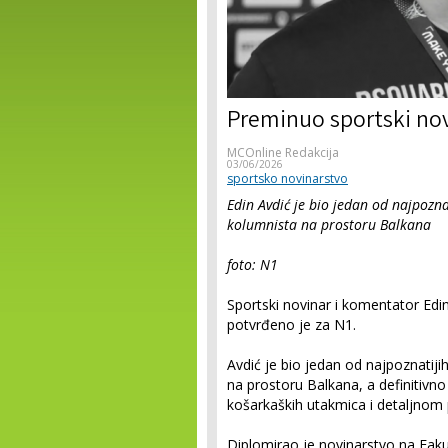
Preminuo sportski nov
MCOnline Redakcija
03/06/2026
sportsko novinarstvo
Edin Avdić je bio jedan od najpozna
kolumnista na prostoru Balkana
foto: N1
Sportski novinar i komentator Edin
potvrđeno je za N1.
Avdić je bio jedan od najpoznatiji
na prostoru Balkana, a definitivno
košarkaških utakmica i detaljnom
Diplomirao je novinarstvo na Fakul