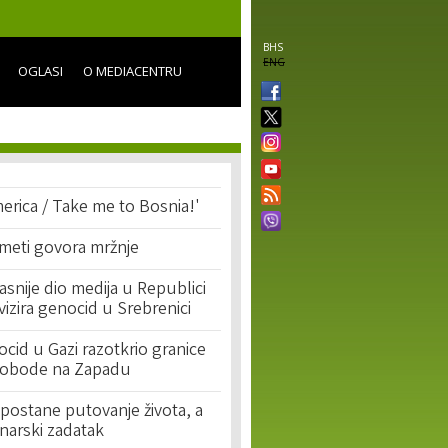
BHS
ENG
OGLASI
O MEDIACENTRU
erica / Take me to Bosnia!'
 meti govora mržnje
asnije dio medija u Republici
ivizira genocid u Srebrenici
cid u Gazi razotkrio granice
lobode na Zapadu
postane putovanje života, a
narski zadatak