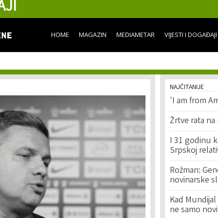
AJI
Skip to
main
content
HOME
MAGAZIN
MEDIAMETAR
VIJESTI I DOGAĐAJI
NAJČITANIJE
'I am from Am
Žrtve rata na
I 31 godinu k
Srpskoj relat
Rožman: Geno
novinarske s
Kad Mundijal 
ne samo novi