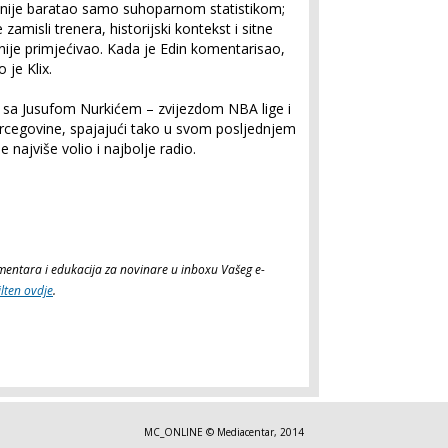
in nije baratao samo suhoparnom statistikom;
 zamisli trenera, historijski kontekst i sitne
 nije primjećivao. Kada je Edin komentarisao,
 je Klix.
e sa Jusufom Nurkićem – zvijezdom NBA lige i
ercegovine, spajajući tako u svom posljednjem
 najviše volio i najbolje radio.
komentara i edukacija za novinare u inboxu Vašeg e-
ilten ovdje
.
MC_ONLINE © Mediacentar, 2014