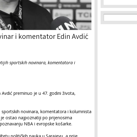
Search f
Search
inar i komentator Edin Avdić
tijih sportskih novinara, komentatora i
 Avdić preminuo je u 47. godini života,
h sportskih novinara, komentatora i kolumnista
 je ostao najpoznatiji po prijenosima
 poznavanju NBA i evropske košarke.
tetu političkih nauka u Sarajevu, a prije