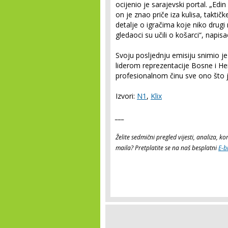
ocijenio je sarajevski portal. „Ed
on je znao priče iza kulisa, taktičke
detalje o igračima koje niko drugi
gledaoci su učili o košarci“, napisao
Svoju posljednju emisiju snimio j
liderom reprezentacije Bosne i H
profesionalnom činu sve ono što je
Izvori:
N1
,
Klix
___
Želite sedmični pregled vijesti, analiza, 
maila? Pretplatite se na naš besplatni
E-b