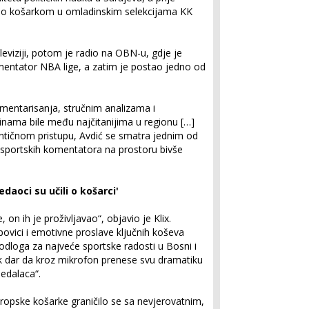
avio košarkom u omladinskim selekcijama KK
leviziji, potom je radio na OBN-u, gdje je
mentator NBA lige, a zatim je postao jedno od
mentarisanja, stručnim analizama i
nama bile među najčitanijima u regionu […]
tentičnom pristupu, Avdić se smatra jednim od
ih sportskih komentatora na prostoru bivše
daoci su učili o košarci'
on ih je proživljavao“, objavio je Klix.
 povici i emotivne proslave ključnih koševa
odloga za najveće sportske radosti u Bosni i
k dar da kroz mikrofon prenese svu dramatiku
ledalaca“.
ropske košarke graničilo se sa nevjerovatnim,