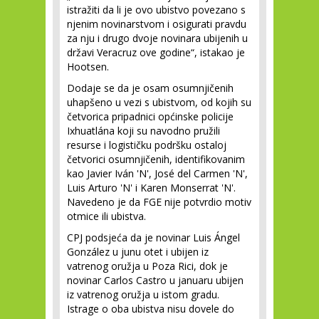
istražiti da li je ovo ubistvo povezano s
njenim novinarstvom i osigurati pravdu
za nju i drugo dvoje novinara ubijenih u
državi Veracruz ove godine“, istakao je
Hootsen.
Dodaje se da je osam osumnjičenih
uhapšeno u vezi s ubistvom, od kojih su
četvorica pripadnici općinske policije
Ixhuatlána koji su navodno pružili
resurse i logističku podršku ostaloj
četvorici osumnjičenih, identifikovanim
kao Javier Iván 'N', José del Carmen 'N',
Luis Arturo 'N' i Karen Monserrat 'N'.
Navedeno je da FGE nije potvrdio motiv
otmice ili ubistva.
CPJ podsjeća da je novinar Luis Ángel
González u junu otet i ubijen iz
vatrenog oružja u Poza Rici, dok je
novinar Carlos Castro u januaru ubijen
iz vatrenog oružja u istom gradu.
Istrage o oba ubistva nisu dovele do