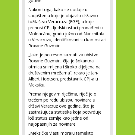
godine.
Nakon toga, kako se dodaje u
saopštenju koje je objavilo državno
tužilaštvo Veracruza (FGE), a koje
prenosi CPJ, ljudski ostaci pronađeni u
Moloacánu, gradu južno od Nanchitala
u Veracruzu, identifikovani su kao ostaci
Roxane Guzmán.
„Jako je potresno saznati za ubistvo
Roxane Guzmán, čija je šokantna
otmica snimljena i široko dijeljena na
društvenim mrežama“, rekao je Jan-
Albert Hootsen, predstavnik CPJ-a u
Meksiku.
Prema njegovim riječima, riječ je o
trećem po redu ubistvu novinara u
državi Veracruz ove godine, što je
zastrašujuća statistika koja potvrđuje
loš status zemlje kao jedne od
najopasnijih za novinare.
„Meksičke vlasti moraju temeljito