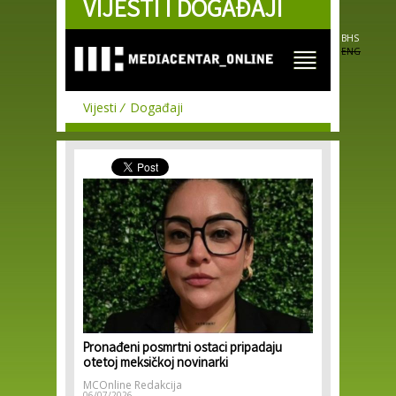
VIJESTI I DOGAĐAJI
Skip to
main
content
BHS
ENG
Vijesti
Događaji
Pronađeni posmrtni ostaci pripadaju
otetoj meksičkoj novinarki
MCOnline Redakcija
06/07/2026