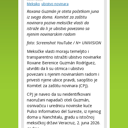
Meksiko
ubistvo novinara
Roxana Guzmán je oteta početkom juna
iz svoga doma. Komitet za zaštitu
novinara poziva meksičke vlasti da
istraže da li je ubistvo povezano sa
njenim novinarskim radom
foto: Screenshot YouTube / N+ UNIVISION
Meksičke vlasti moraju temeljito i
transparentno istražiti ubistvo novinarke
Roxane Berenice Guzmán Rodríguez,
utvrditi da li su otmica i ubistvo
povezani s njenim novinarskim radom i
privesti njene ubice pravdi, saopštio je
Komitet za zaštitu novinara (CPJ).
CPJ je naveo da su neidentifkovani
naoružani napadači oteli Guzmán,
osnivačicu i urednicu novinske kuće
Pulso Informativo del Sureste, iz njenog
doma u Nanchitalu, gradu u istočnoj
meksičkoj državi Veracruz, 2. juna 2026.