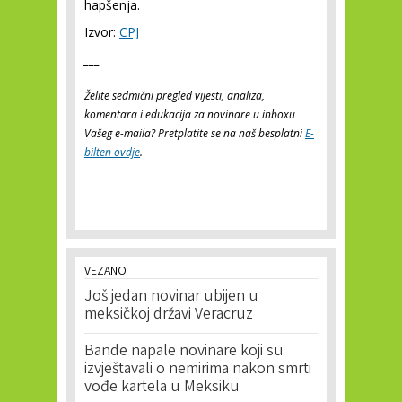
hapšenja.
Izvor:
CPJ
___
Želite sedmični pregled vijesti, analiza,
komentara i edukacija za novinare u inboxu
Vašeg e-maila? Pretplatite se na naš besplatni
E-
bilten ovdje
.
VEZANO
Još jedan novinar ubijen u
meksičkoj državi Veracruz
Bande napale novinare koji su
izvještavali o nemirima nakon smrti
vođe kartela u Meksiku