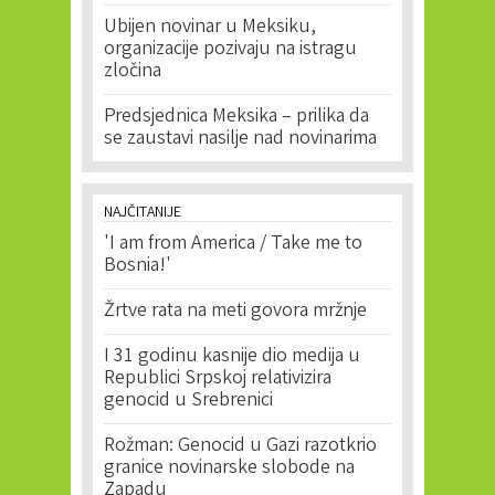
Ubijen novinar u Meksiku,
organizacije pozivaju na istragu
zločina
Predsjednica Meksika – prilika da
se zaustavi nasilje nad novinarima
NAJČITANIJE
'I am from America / Take me to
Bosnia!'
Žrtve rata na meti govora mržnje
I 31 godinu kasnije dio medija u
Republici Srpskoj relativizira
genocid u Srebrenici
Rožman: Genocid u Gazi razotkrio
granice novinarske slobode na
Zapadu