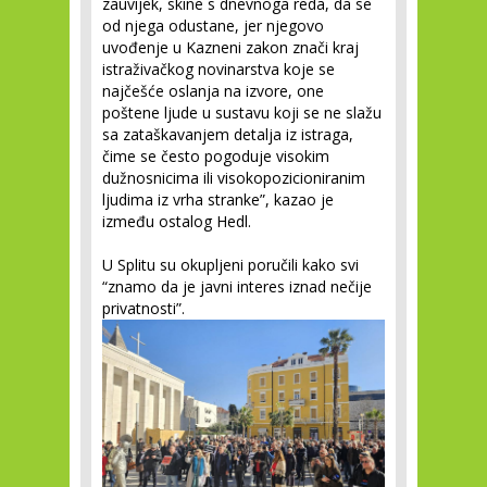
zauvijek, skine s dnevnoga reda, da se
od njega odustane, jer njegovo
uvođenje u Kazneni zakon znači kraj
istraživačkog novinarstva koje se
najčešće oslanja na izvore, one
poštene ljude u sustavu koji se ne slažu
sa zataškavanjem detalja iz istraga,
čime se često pogoduje visokim
dužnosnicima ili visokopozicioniranim
ljudima iz vrha stranke”, kazao je
između ostalog Hedl.
U Splitu su okupljeni poručili kako svi
“znamo da je javni interes iznad nečije
privatnosti”.