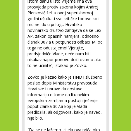
istom danu u isto vrijeme ima dva
prosvjeda protiv zakona kojim Andrej
Plenković želi u ovoj superizbornoj
godini ušutkati sve kritičke tonove koji
mu ne idu u prilog... Hrvatsko
novinarsko društvo zahtijeva da se Lex
AP, zakon opasnih namjera, odnosno
članak 307.a u potpunosti odbaci! Mi od
toga ne odustajemo! Vjerujte,
predsjedniče Vlade, neće nam biti
nikakav napor ponovo doći ovamo ako
to ne učinite”, istakao je Zovko.
Zovko je kazao kako je HND i službeno
poslao dopis Ministarstvu pravosuđa
Hrvatske i uprave da dostave
informaciju o tome da li u nekim
evropskim zemljama postoji rješenje
poput članka 307.a koji je Vlada
predložila, ali odgovora, kako je naveo,
nije bilo.
“Da se ne lažemo, cijela ova priča oko