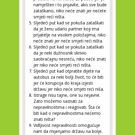
namješten i to prijavite, ako sve bude
zataškano, niko neće znati jer nećete
smjeti reći ništa.
Sljedeći put kad se pokuša zataškati
da je ženu udario partner koji ima
prijatelje na visokim položajima, niko
neće znati jer neće smjeti reći ništa.
Sljedeći put kad se pokuša zataškati
da je neki dužnosnik skrivio
saobraćajnu nesreću, niko neće znati
jer niko neće smjeti reći ništa.
Sljedeći put kad otpratite dijete na
autobus za neki bolji život, to će biti
jer će korupcija do kraja izjesti
državu jer niko neće smjeti reći niša.
Istrage nisu tajne, one su nejavne.
Zato možemo saznati za
nepravilnostima i reagovati. Šta će
biti kad o nepravilnostima nećemo
znati ništa?
Vidljivost nepravilnosti omogućuje
nam da mijenjamo državu na bolje.