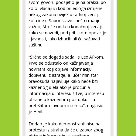
svom govoru podsjetio je na praksu po
kojoj vladajući kod prijedloga izmjene
nekog zakona uvijek u radnoj verziji
koja ide u Sabor stave i nešto manje
važno, što će onda u konačnoj verziji,
kako se navodi, pod pritiskom opozicije
i javnosti, lako izbaciti ali će sačuvati
suštinu.
“Slično se događa sada i s Lex AP-om.
Prvo se odustalo od kažnjavanja
novinara koji objave informaciju
dobivenu iz istrage, a jučer ministar
pravosuđa najavljuje kako neće biti
kaznenog djela ako je procurila
informacija u interesu žrtve, u interesu
obrane u kaznenom postupku ili u
pretežitom javnom interesu”, naglasio
je Hedl.
Dodao je kako demonstranti nisu na
protestu iz straha da će u zatvor zbog
objave informacije iz istražnog