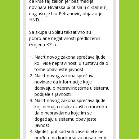
da krše taj zakon jer bez medija i
novinara Hrvatska bi otišla u diktaturu”,
naglaso je bio Petranović, objavio je
HND.
Sa skupa u Splitu taksativno su
pobrojane negativnosti predloženih
izmjena KZ-a:
Nacrt novog zakona sprečava ljude
koji vide nepravilnosti u sustavu da o
tome obavijeste javnost.
Nacrt novog zakona sprečava
novinare da informacije koje
dobivaju o nepravilnostima u sistemu
podijele s javnosti.
Nacrt novog zakona sprečava ljude
koji nemaju nikakvu zaštitu moćnika
da o nepravdama koje im se
događaju u sistemu obavijeste
javnost.
Sljedeći put kad vi ili vaše dijete ne
prođete na konkursu za posao jer je