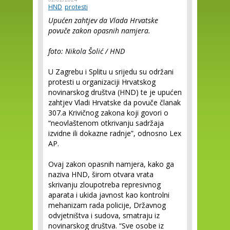
HND
protesti
Upućen zahtjev da Vlada Hrvatske
povuče zakon opasnih namjera.
foto: Nikola Šolić / HND
U Zagrebu i Splitu u srijedu su održani
protesti u organizaciji Hrvatskog
novinarskog društva (HND) te je upućen
zahtjev Vladi Hrvatske da povuče članak
307.a Krivičnog zakona koji govori o
“neovlaštenom otkrivanju sadržaja
izvidne ili dokazne radnje”, odnosno Lex
AP.
Ovaj zakon opasnih namjera, kako ga
naziva HND, širom otvara vrata
skrivanju zloupotreba represivnog
aparata i ukida javnost kao kontrolni
mehanizam rada policije, Državnog
odvjetništva i sudova, smatraju iz
novinarskog društva. “Sve osobe iz