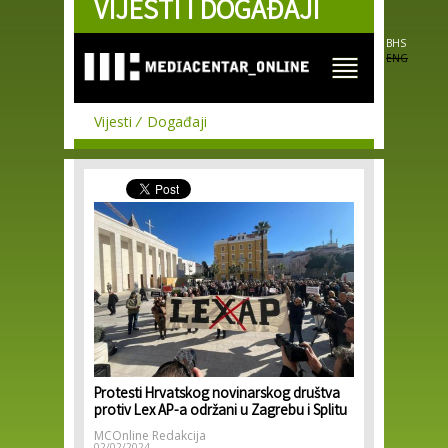
VIJESTI I DOGAĐAJI
Skip to
main
content
BHS
ENG
Vijesti
Događaji
Protesti Hrvatskog novinarskog društva
protiv Lex AP-a održani u Zagrebu i Splitu
MCOnline Redakcija
02/02/2024