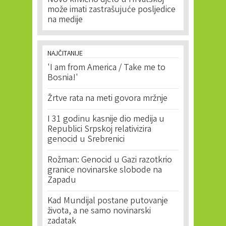
Novo krivično djelo u Hrvatskoj
može imati zastrašujuće posljedice
na medije
NAJČITANIJE
'I am from America / Take me to
Bosnia!'
Žrtve rata na meti govora mržnje
I 31 godinu kasnije dio medija u
Republici Srpskoj relativizira
genocid u Srebrenici
Rožman: Genocid u Gazi razotkrio
granice novinarske slobode na
Zapadu
Kad Mundijal postane putovanje
života, a ne samo novinarski
zadatak