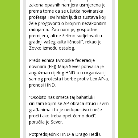
zakona opasnih namjera usmjerena je
prema tome da se ušutka novinarska
profesija i svi hrabri ljudi iz sustava koji
žele progovoriti o brojnim nezakonitim
radnjama. Žao nam je, gospodine
premijeru, ali ne želimo sudjelovati u
gradnji vašeg kulta ličnosti”, rekao je
Zovko između ostalog.
Predsjednica Evropske federacije
novinara (EFJ) Maja Sever pohvalila je
angažman cijelog HND-a u organizaciji
samog protesta i borbe protiv Lex AP-a,
prenosi HND.
“Osobito nas smeta taj bahatluk i
cinizam kojim se AP obraća struci i svim
građanima i to je nedopustivo i neće
proći i ako treba opet ćemo doći”,
poručila je Sever.
Potpredsjednik HND-a Drago Hedl u