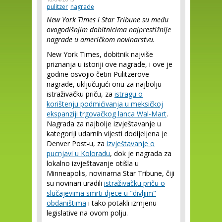
pulitzer
nagrade
New York Times i Star Tribune su među
ovogodišnjim dobitnicima najprestižnije
nagrade u američkom novinarstvu.
New York Times, dobitnik najviše
priznanja u istoriji ove nagrade, i ove je
godine osvojio četiri Pulitzerove
nagrade, uključujući onu za najbolju
istraživačku priču, za
istragu o
korištenju podmićivanja u meksičkoj
ekspanziji trgovačkog lanca Wal-Mart
.
Nagrada za najbolje izvještavanje u
kategoriji udarnih vijesti dodijeljena je
Denver Post-u, za
izvještavanje o
pucnjavi u Koloradu
, dok je nagrada za
lokalno izvještavanje otišla u
Minneapolis, novinama Star Tribune, čiji
su novinari uradili
istraživačku priču o
slučajevima smrti djece u "divljim"
obdaništima
i tako potakli izmjenu
legislative na ovom polju.