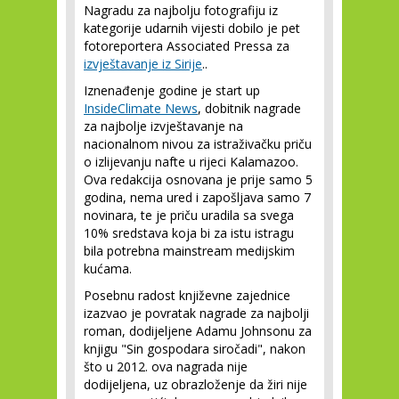
Nagradu za najbolju fotografiju iz
kategorije udarnih vijesti dobilo je pet
fotoreportera Associated Pressa za
izvještavanje iz Sirije
..
Iznenađenje godine je start up
InsideClimate News
, dobitnik nagrade
za najbolje izvještavanje na
nacionalnom nivou za istraživačku priču
o izlijevanju nafte u rijeci Kalamazoo.
Ova redakcija osnovana je prije samo 5
godina, nema ured i zapošljava samo 7
novinara, te je priču uradila sa svega
10% sredstava koja bi za istu istragu
bila potrebna mainstream medijskim
kućama.
Posebnu radost književne zajednice
izazvao je povratak nagrade za najbolji
roman, dodijeljene Adamu Johnsonu za
knjigu "Sin gospodara siročadi", nakon
što u 2012. ova nagrada nije
dodijeljena, uz obrazloženje da žiri nije