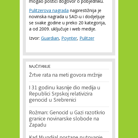
mogao postići dogovor o pobjedniku.
Pulitzerova nagrada
najprestižnija je
novinska nagrada u SAD-u i dodjeljuje
se svake godine u preko 20 kategorija,
a od 2009. uključuje i web medije.
Izvor:
Guardian
,
Poynter
,
Pulitzer
NAJČITANIJE
Žrtve rata na meti govora mržnje
I 31 godinu kasnije dio medija u
Republici Srpskoj relativizira
genocid u Srebrenici
Rožman: Genocid u Gazi razotkrio
granice novinarske slobode na
Zapadu