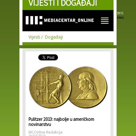
VIJESTI I DOGAĐAJI
Skip to
main
content
BHS
ENG
Vijesti
Događaji
Pulitzer 2013: najbolje u američkom
novinarstvu
MCOnline Redakcija
16/04/2013