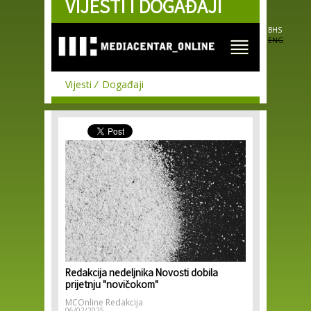
VIJESTI I DOGAĐAJI
Skip to
main
content
BHS
ENG
Vijesti
Događaji
Redakcija nedeljnika Novosti dobila
prijetnju "novičokom"
MCOnline Redakcija
06/02/2025