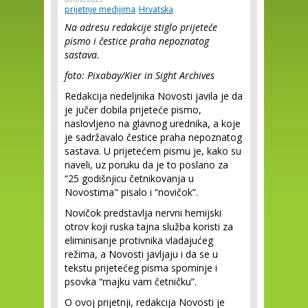
prijetnje medijima
Hrvatska
Na adresu redakcije stiglo prijeteće
pismo i čestice praha nepoznatog
sastava.
foto: Pixabay/Kier in Sight Archives
Redakcija nedeljnika Novosti javila je da
je jučer dobila prijeteće pismo,
naslovljeno na glavnog urednika, a koje
je sadržavalo čestice praha nepoznatog
sastava. U prijetećem pismu je, kako su
naveli, uz poruku da je to poslano za
“25 godišnjicu četnikovanja u
Novostima" pisalo i “novičok”.
Novičok predstavlja nervni hemijski
otrov koji ruska tajna služba koristi za
eliminisanje protivnika vladajućeg
režima, a Novosti javljaju i da se u
tekstu prijetećeg pisma spominje i
psovka “majku vam četničku”.
O ovoj prijetnji, redakcija Novosti je