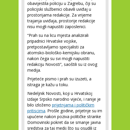
obavijestila policiju u Zagrebu, čiji su
policijski službenici obavili uviđaj u
prostorijama redakcije. Za vrijeme
trajanja uviđaja, prostorije redakcije
nisu mogli napustiti zaposlenici.
“Prah su na licu mjesta analizirali
pripadnici Hrvatske vojske,
pretpostavljamo specijalisti za
atomsko-biološko-kemijsku obranu,
nakon čega su svi mogli napustiti
redakciju Novosti”, saoštili su iz ovog
medija.
Prijeteće pismo i prah su izuzeti, a
istraga je kažu u toku.
Nedeljnik Novosti, koji u Hrvatskoj
izdaje Srpsko narodno vijeće, i ranije je
bilo izloženo
prijetnjama i političkim
pritiscima
. Prošle godine, prijetnje su im
upućene nakon poziva političke stranke
Domovinski pokret da se smanje javna
sredstva za taj medij što su osudili iz