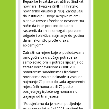
Republike Hrvatske zatražili su Sindikat
novinara Hrvatske (SNH) i Hrvatsko
novinarsko društvo (HND). Zahtijevaju
da institucije u svoje akcijske mjere i
planove uvrste i freelance novinare “na
način da ih se porezno dodatno
rastereti, da im se omoguće porezne
odgode i olakšice, najmanje do godinu
dana nakon što prođe kriza s
epidemijom”.
Zatražili su mjere koje bi poslodavcima
omogućile da u slučaju potrebe za
samoizolacijom ili potrebe liječenja od
zaraze koronavirusom COVID-19,
honorarnim saradnicima i freelance
novinarima isplate naknade u visini od
najmanje 70 posto do tada ugovorenih
mjesečnih honorara ili 70 posto
posljednjeg isplaćenog honorara u
trajanju od tri mjeseca.
“Podsjećamo da je nakon posljednje
ekonomske krize (od 2008. godine) broj