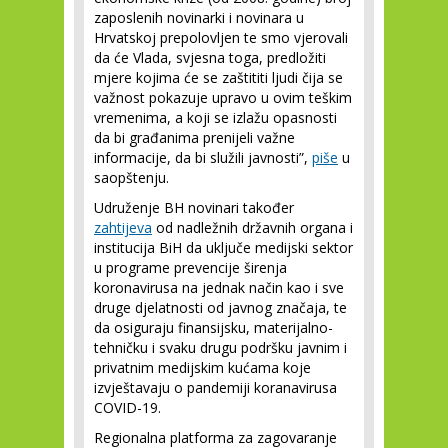
zaposlenih novinarki i novinara u
Hrvatskoj prepolovljen te smo vjerovali
da će Vlada, svjesna toga, predložiti
mjere kojima će se zaštititi ljudi čija se
važnost pokazuje upravo u ovim teškim
vremenima, a koji se izlažu opasnosti
da bi građanima prenijeli važne
informacije, da bi služili javnosti”,
piše
u
saopštenju.
Udruženje BH novinari također
zahtijeva
od nadležnih državnih organa i
institucija BiH da uključe medijski sektor
u programe prevencije širenja
koronavirusa na jednak način kao i sve
druge djelatnosti od javnog značaja, te
da osiguraju finansijsku, materijalno-
tehničku i svaku drugu podršku javnim i
privatnim medijskim kućama koje
izvještavaju o pandemiji koranavirusa
COVID-19.
Regionalna platforma za zagovaranje