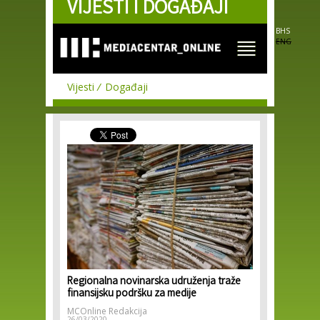
VIJESTI I DOGAĐAJI
Skip to
main
content
BHS
ENG
Vijesti
Događaji
Regionalna novinarska udruženja traže
finansijsku podršku za medije
MCOnline Redakcija
26/03/2020