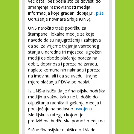
već ostali bez posla što će dovesti do
smanjenja raznovrsnosti medija i
informacija koje građani dobijaju”,
piše
Udruženje novinara Srbije (UNS).
UNS naročito traži podršku za
štampane i lokalne medije za koje
navode da su najugroženiji i zahtijeva
da se, za vrijeme trajanja vanrednog
stanja u naredna tri mjeseca, ugroženi
mediji oslobode plaćanja poreza na
dobit, doprinosa i poreza na zaradu,
naplate komunalnih naknada i poreza
na imovinu, ali i da se uvedu i trajne
mjere plaćanja PDV-a po naplati.
Iz UNS-a ističu da je finansijska podrška
medijima važna kako ne bi došlo do
otpuštanja radnika ili gašenja medija i
podsjećaju na nedavno
usvojenu
Medijsku strategiju kojom je
predviđena budžetska pomoć medijima.
Slične finansijske olakšice od Vlade