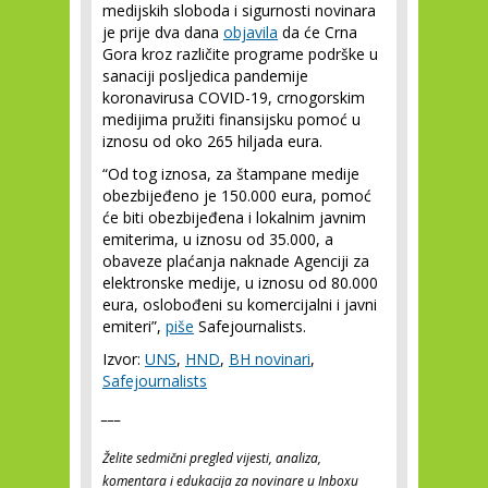
medijskih sloboda i sigurnosti novinara
je prije dva dana
objavila
da će Crna
Gora kroz različite programe podrške u
sanaciji posljedica pandemije
koronavirusa COVID-19, crnogorskim
medijima pružiti finansijsku pomoć u
iznosu od oko 265 hiljada eura.
“Od tog iznosa, za štampane medije
obezbijeđeno je 150.000 eura, pomoć
će biti obezbijeđena i lokalnim javnim
emiterima, u iznosu od 35.000, a
obaveze plaćanja naknade Agenciji za
elektronske medije, u iznosu od 80.000
eura, oslobođeni su komercijalni i javni
emiteri”,
piše
Safejournalists.
Izvor:
UNS
,
HND
,
BH novinari
,
Safejournalists
___
Želite sedmični pregled vijesti, analiza,
komentara i edukacija za novinare u Inboxu