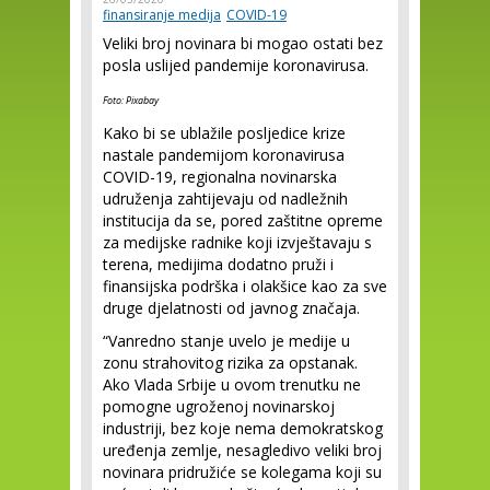
finansiranje medija
COVID-19
Veliki broj novinara bi mogao ostati bez
posla uslijed pandemije koronavirusa.
Foto: Pixabay
Kako bi se ublažile posljedice krize
nastale pandemijom koronavirusa
COVID-19, regionalna novinarska
udruženja zahtijevaju od nadležnih
institucija da se, pored zaštitne opreme
za medijske radnike koji izvještavaju s
terena, medijima dodatno pruži i
finansijska podrška i olakšice kao za sve
druge djelatnosti od javnog značaja.
“Vanredno stanje uvelo je medije u
zonu strahovitog rizika za opstanak.
Ako Vlada Srbije u ovom trenutku ne
pomogne ugroženoj novinarskoj
industriji, bez koje nema demokratskog
uređenja zemlje, nesagledivo veliki broj
novinara pridružiće se kolegama koji su