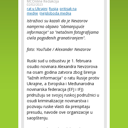
MCOnline Redakcija
02/02/2023
rat u Ukrajini
Rusija
pritisak na
medije
(ne)sloboda medija
Istražioci su kazali da je Nevzorov
namjerno objavio "obmanjujuće
informacije" sa "netačnim fotografijama
civila pogođenih granatiranjem".
foto: YouTube / Alexander Nevzorov
Ruski sud u odsustvu je 1. februara
osudio novinara Alexandra Nevzorova
na osam godina zatvora zbog širenja
"lažnih informacija" o ratu Rusije protiv
Ukrajine, a Evropska i Međunarodna
novinarska federacija (EFJ i IFJ)
pridružuju se svojoj ruskoj podružnici u
osudi kriminalizacije novinarstva i
pozivaju ruske vlasti da preispitaju
presudu, navode ove organizacije u
saopštenju.