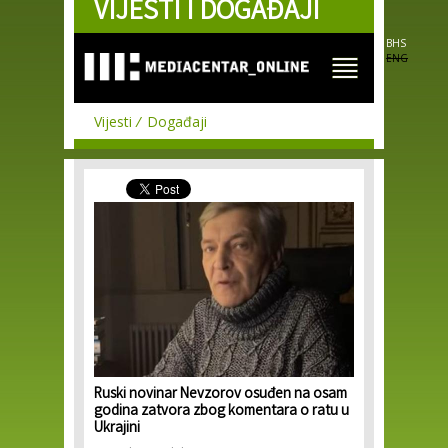
VIJESTI I DOGAĐAJI
Skip to
main
content
BHS
ENG
Vijesti
Događaji
Ruski novinar Nevzorov osuđen na osam
godina zatvora zbog komentara o ratu u
Ukrajini