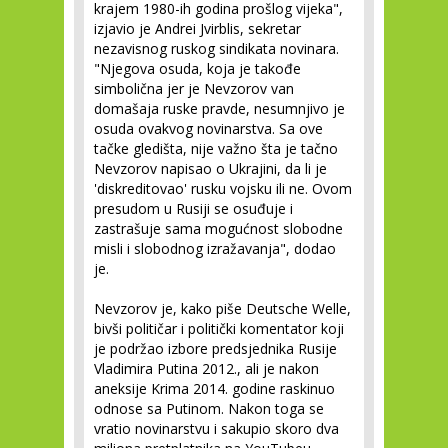
krajem 1980-ih godina prošlog vijeka",
izjavio je Andrei Jvirblis, sekretar
nezavisnog ruskog sindikata novinara.
"Njegova osuda, koja je takođe
simbolična jer je Nevzorov van
domašaja ruske pravde, nesumnjivo je
osuda ovakvog novinarstva. Sa ove
tačke gledišta, nije važno šta je tačno
Nevzorov napisao o Ukrajini, da li je
'diskreditovao' rusku vojsku ili ne. Ovom
presudom u Rusiji se osuđuje i
zastrašuje sama mogućnost slobodne
misli i slobodnog izražavanja", dodao
je.
Nevzorov je, kako piše Deutsche Welle,
bivši političar i politički komentator koji
je podržao izbore predsjednika Rusije
Vladimira Putina 2012., ali je nakon
aneksije Krima 2014. godine raskinuo
odnose sa Putinom. Nakon toga se
vratio novinarstvu i sakupio skoro dva