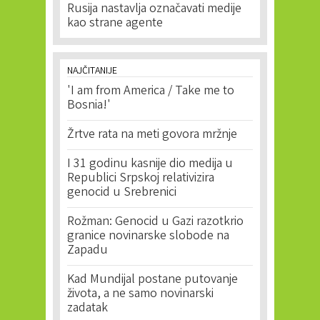
Rusija nastavlja označavati medije
kao strane agente
NAJČITANIJE
'I am from America / Take me to
Bosnia!'
Žrtve rata na meti govora mržnje
I 31 godinu kasnije dio medija u
Republici Srpskoj relativizira
genocid u Srebrenici
Rožman: Genocid u Gazi razotkrio
granice novinarske slobode na
Zapadu
Kad Mundijal postane putovanje
života, a ne samo novinarski
zadatak