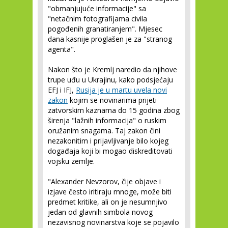
"obmanjujuće informacije" sa
"netačnim fotografijama civila
pogođenih granatiranjem". Mjesec
dana kasnije proglašen je za "stranog
agenta".
Nakon što je Kremlj naredio da njihove
trupe uđu u Ukrajinu, kako podsjećaju
EFJ i IFJ,
Rusija je u martu uvela novi
zakon
kojim se novinarima prijeti
zatvorskim kaznama do 15 godina zbog
širenja "lažnih informacija" o ruskim
oružanim snagama. Taj zakon čini
nezakonitim i prijavljivanje bilo kojeg
događaja koji bi mogao diskreditovati
vojsku zemlje.
"Alexander Nevzorov, čije objave i
izjave često iritiraju mnoge, može biti
predmet kritike, ali on je nesumnjivo
jedan od glavnih simbola novog
nezavisnog novinarstva koje se pojavilo