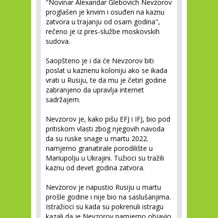
"Novinar Alexandar Glebovich Nevzorov
proglašen je krivim i osuđen na kaznu
zatvora u trajanju od osam godina",
rečeno je iz pres-službe moskovskih
sudova.
Saopšteno je i da će Nevzorov biti
poslat u kaznenu koloniju ako se ikada
vrati u Rusiju, te da mu je četiri godine
zabranjeno da upravlja internet
sadržajem.
Nevzorov je, kako pišu EFJ i IFJ, bio pod
pritiskom vlasti zbog njegovih navoda
da su ruske snage u martu 2022.
namjerno granatirale porodilište u
Mariupolju u Ukrajini. Tužioci su tražili
kaznu od devet godina zatvora.
Nevzorov je napustio Rusiju u martu
prošle godine i nije bio na saslušanjima.
Istražioci su kada su pokrenuli istragu
kazali da je Nevzorov namjerno objavio