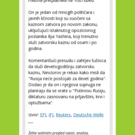
miliona pretplatnika na YouTubeu.
On je jedan od mnogih političara i
javnih ličnosti koji su suočeni sa
kaznom zatvora po novom zakonu,
uključujući istaknutog opozicionog
poslanika Ilya Yashina, koji trenutno
služi zatvorsku kaznu od osam i po
godina.
Komentarišući presudu i zahtjev tužioca
da služi devetogodišnju zatvorsku
kaznu, Nevzorov je rekao kako misli da
"Rusija neće postojati za devet godina".
Dodao je da on i njegova supruga ne
planiraju da se vrate u "Putinovu Rusiju,
diktaturu zasnovanu na prljavštini, krvi i
optužbama".
Izvor:
EFJ
,
IFJ
,
Reuters
,
Deutsche Welle
_
__
Želite sedmični pregled vijesti, analiza,