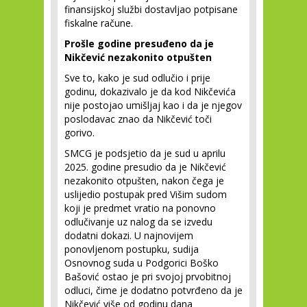
finansijskoj službi dostavljao potpisane
fiskalne račune.
Prošle godine presuđeno da je
Nikčević nezakonito otpušten
Sve to, kako je sud odlučio i prije
godinu, dokazivalo je da kod Nikčevića
nije postojao umišljaj kao i da je njegov
poslodavac znao da Nikčević toči
gorivo.
SMCG je podsjetio da je sud u aprilu
2025. godine presudio da je Nikčević
nezakonito otpušten, nakon čega je
uslijedio postupak pred Višim sudom
koji je predmet vratio na ponovno
odlučivanje uz nalog da se izvedu
dodatni dokazi. U najnovijem
ponovljenom postupku, sudija
Osnovnog suda u Podgorici Boško
Bašović ostao je pri svojoj prvobitnoj
odluci, čime je dodatno potvrđeno da je
Nikčević više od godinu dana