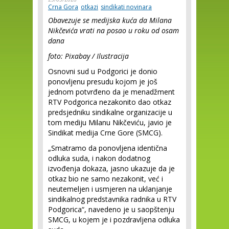
Crna Gora
otkazi
sindikati novinara
Obavezuje se medijska kuća da Milana
Nikčevića vrati na posao u roku od osam
dana
foto: Pixabay / Ilustracija
Osnovni sud u Podgorici je donio
ponovljenu presudu kojom je još
jednom potvrđeno da je menadžment
RTV Podgorica nezakonito dao otkaz
predsjedniku sindikalne organizacije u
tom mediju Milanu Nikčeviću, javio je
Sindikat medija Crne Gore (SMCG).
„Smatramo da ponovljena identična
odluka suda, i nakon dodatnog
izvođenja dokaza, jasno ukazuje da je
otkaz bio ne samo nezakonit, već i
neutemeljen i usmjeren na uklanjanje
sindikalnog predstavnika radnika u RTV
Podgorica“, navedeno je u saopštenju
SMCG, u kojem je i pozdravljena odluka