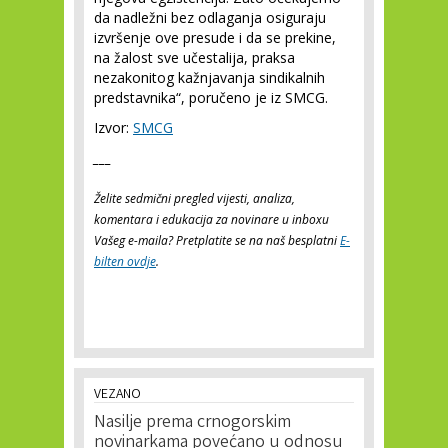
da nadležni bez odlaganja osiguraju
izvršenje ove presude i da se prekine,
na žalost sve učestalija, praksa
nezakonitog kažnjavanja sindikalnih
predstavnika“, poručeno je iz SMCG.
Izvor:
SMCG
___
Želite sedmični pregled vijesti, analiza,
komentara i edukacija za novinare u inboxu
Vašeg e-maila? Pretplatite se na naš besplatni
E-
bilten ovdje
.
VEZANO
Nasilje prema crnogorskim
novinarkama povećano u odnosu