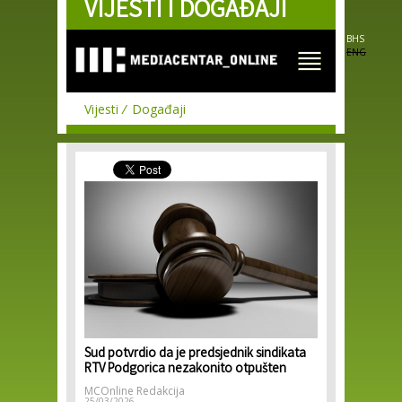
VIJESTI I DOGAĐAJI
Skip to
main
content
BHS
ENG
Vijesti
Događaji
Sud potvrdio da je predsjednik sindikata
RTV Podgorica nezakonito otpušten
MCOnline Redakcija
25/03/2026