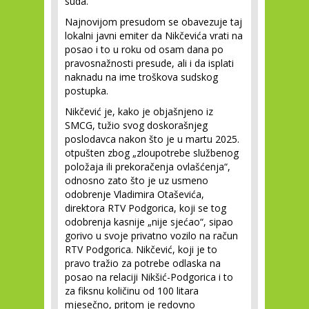
suda.
Najnovijom presudom se obavezuje taj
lokalni javni emiter da Nikčevića vrati na
posao i to u roku od osam dana po
pravosnažnosti presude, ali i da isplati
naknadu na ime troškova sudskog
postupka.
Nikčević je, kako je objašnjeno iz
SMCG, tužio svog doskorašnjeg
poslodavca nakon što je u martu 2025.
otpušten zbog „zloupotrebe službenog
položaja ili prekoračenja ovlašćenja“,
odnosno zato što je uz usmeno
odobrenje Vladimira Otaševića,
direktora RTV Podgorica, koji se tog
odobrenja kasnije „nije sjećao“, sipao
gorivo u svoje privatno vozilo na račun
RTV Podgorica. Nikčević, koji je to
pravo tražio za potrebe odlaska na
posao na relaciji Nikšić-Podgorica i to
za fiksnu količinu od 100 litara
mjesečno, pritom je redovno