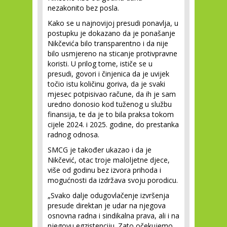
nezakonito bez posla.
Kako se u najnovijoj presudi ponavlja, u
postupku je dokazano da je ponašanje
Nikčevića bilo transparentno i da nije
bilo usmjereno na sticanje protivpravne
koristi. U prilog tome, ističe se u
presudi, govori i činjenica da je uvijek
točio istu količinu goriva, da je svaki
mjesec potpisivao račune, da ih je sam
uredno donosio kod tuženog u službu
finansija, te da je to bila praksa tokom
cijele 2024. i 2025. godine, do prestanka
radnog odnosa.
SMCG je također ukazao i da je
Nikčević, otac troje maloljetne djece,
više od godinu bez izvora prihoda i
mogućnosti da izdržava svoju porodicu.
„Svako dalje odugovlačenje izvršenja
presude direktan je udar na njegova
osnovna radna i sindikalna prava, ali i na
njegovu egzistenciju. Zato očekujemo