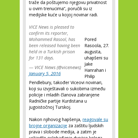
traže da poštujemo njegovu privatnost
u ovim trenucima“, poručili su iz
medijske kuće u kojoj novinar radi.
VICE News is pleased to
confirm its reporter,
Mohammed Rasool, has
Pored
been released having been
Rasoola, 27.
held in a Turkish prison
augusta,
for 131 days.
uhapšeni su
Jake
— VICE News (@vicenews)
Hanrahan i
January 5, 2016
Philip
Pendlebury, također Viceovi novinari,
koji su izvještavali o sukobima između
policije i mladih članova zabranjene
Radničke partije Kurdistana u
jugoistočnoj Turskoj.
Nakon njihovog hapšenja,
reagovale su
brojne organizacije
za zaštitu ljudskih
prava i slobode medija, a zatim je
uslijedilo oslobađanje dvojice kolega,