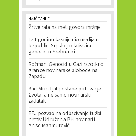
NAJČITANIJE
Žrtve rata na meti govora mržnje
I 31 godinu kasnije dio medija u
Republici Srpskoj relativizira
genocid u Srebrenici
Rožman: Genocid u Gazi razotkrio
granice novinarske slobode na
Zapadu
Kad Mundijal postane putovanje
života, a ne samo novinarski
zadatak
EFJ pozvao na odbacivanje tužbi
protiv Udruženja BH novinari i
Anise Mahmutović