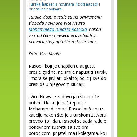
Turska
hapšenja novinara
fizički napadi i
pritisci na novinare
Turske vlasti pustile su na privremenu
slobodu novinara Vice Newsa
Mohammeda Ismaela Rasoola
, nakon
više od četiri mjeseca provedenih u
pritvoru zbog optužbi za terorizam.
Foto: Vice Media
Rasool, koji je uhapšen u augustu
prošle godine, ne smije napustiti Tursku
i mora se javljati lokalnoj policiji sve do
presude u njegovom slučaju.
„Vice News je zadovoljan što može
potvrditi kako je naš reporter
Mohammed Ismael Rasool pušten uz
kauciju nakon što je u turskom zatvoru
proveo 131 dan. Rasool se sada raduje
ponovnom susretu sa svojom
porodicom, prijateljima i kolegama, koji