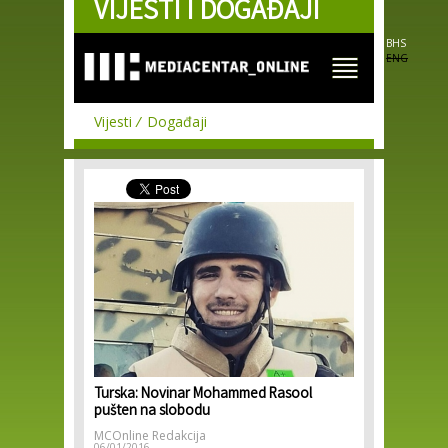
VIJESTI I DOGAĐAJI
Skip to
main
content
BHS
ENG
Vijesti
Događaji
Turska: Novinar Mohammed Rasool
pušten na slobodu
MCOnline Redakcija
06/01/2016