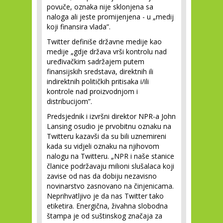
povuče, oznaka nije sklonjena sa
naloga ali jeste promijenjena - u „medij
koji finansira vlada”.
Twitter definiše državne medije kao
medije „gdje država vrši kontrolu nad
uređivačkim sadržajem putem
finansijskih sredstava, direktnih ili
indirektnih političkih pritisaka i/ili
kontrole nad proizvodnjom i
distribucijom”.
Predsjednik i izvršni direktor NPR-a John
Lansing osudio je prvobitnu oznaku na
Twitteru kazavši da su bili uznemireni
kada su vidjeli oznaku na njihovom
nalogu na Twitteru. „NPR i naše stanice
članice podržavaju milioni slušalaca koji
zavise od nas da dobiju nezavisno
novinarstvo zasnovano na činjenicama.
Neprihvatljivo je da nas Twitter tako
etiketira. Energična, živahna slobodna
štampa je od suštinskog značaja za