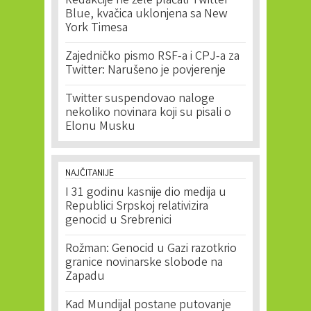
Redakcije ne žele plaćati Twitter
Blue, kvačica uklonjena sa New
York Timesa
Zajedničko pismo RSF-a i CPJ-a za
Twitter: Narušeno je povjerenje
Twitter suspendovao naloge
nekoliko novinara koji su pisali o
Elonu Musku
NAJČITANIJE
I 31 godinu kasnije dio medija u
Republici Srpskoj relativizira
genocid u Srebrenici
Rožman: Genocid u Gazi razotkrio
granice novinarske slobode na
Zapadu
Kad Mundijal postane putovanje