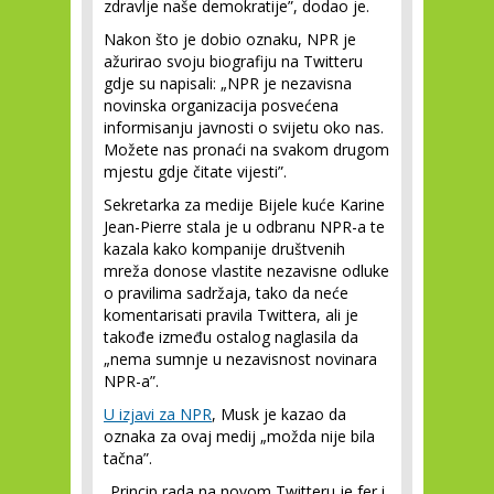
zdravlje naše demokratije”, dodao je.
Nakon što je dobio oznaku, NPR je
ažurirao svoju biografiju na Twitteru
gdje su napisali: „NPR je nezavisna
novinska organizacija posvećena
informisanju javnosti o svijetu oko nas.
Možete nas pronaći na svakom drugom
mjestu gdje čitate vijesti”.
Sekretarka za medije Bijele kuće Karine
Jean-Pierre stala je u odbranu NPR-a te
kazala kako kompanije društvenih
mreža donose vlastite nezavisne odluke
o pravilima sadržaja, tako da neće
komentarisati pravila Twittera, ali je
takođe između ostalog naglasila da
„nema sumnje u nezavisnost novinara
NPR-a”.
U izjavi za NPR
, Musk je kazao da
oznaka za ovaj medij „možda nije bila
tačna”.
„Princip rada na novom Twitteru je fer i