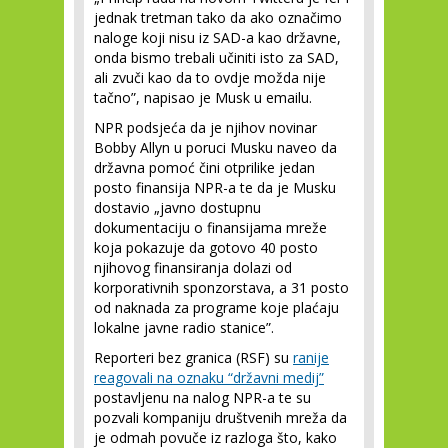
jednak tretman tako da ako označimo
naloge koji nisu iz SAD-a kao državne,
onda bismo trebali učiniti isto za SAD,
ali zvuči kao da to ovdje možda nije
tačno”, napisao je Musk u emailu.
NPR podsjeća da je njihov novinar
Bobby Allyn u poruci Musku naveo da
državna pomoć čini otprilike jedan
posto finansija NPR-a te da je Musku
dostavio „javno dostupnu
dokumentaciju o finansijama mreže
koja pokazuje da gotovo 40 posto
njihovog finansiranja dolazi od
korporativnih sponzorstava, a 31 posto
od naknada za programe koje plaćaju
lokalne javne radio stanice”.
Reporteri bez granica (RSF) su
ranije
reagovali na oznaku “državni medij”
postavljenu na nalog NPR-a te su
pozvali kompaniju društvenih mreža da
je odmah povuče iz razloga što, kako