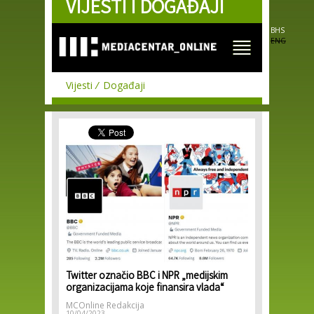
VIJESTI I DOGAĐAJI
Skip to
main
content
BHS
ENG
Vijesti
Događaji
Twitter označio BBC i NPR „medijskim
organizacijama koje finansira vlada“
MCOnline Redakcija
10/04/2023