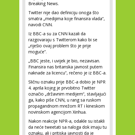
Breaking News.
Twitter nije dao definiciju onoga što
smatra „medijima koje finansira vlada“,
navodi CNN.
Iz BBC-a su za CNN kazali da
razgovaraju s Twitterom kako bi se
„riješio ovaj problem što je prije
moguće”.
„BBC jeste, i uvijek je bio, nezavisan.
Finansira nas britanska javnost putem
naknade za licencu”, rečeno je iz BBC-a.
Sličnu oznaku prije BBC-a dobio je NPR
4. aprila kojeg je prvobitno Twitter
označio „državnim medijem“, stavljajući
ga, kako piše CNN, u rang sa ruskom
propagandnom mrežom RT i kineskom
novinskom agencijom Xinhua.
Nakon reakcije NPR-a, odakle su istakli
da neće tweetati sa naloga dok imaju tu
oznaku, ali i pritiska javnosti da je