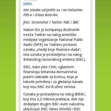
twitter
Iste oznake uslijedile su i na nalozima
PBS-a i Glasa Amerike.
foto: Screenshot / Twitter NBC i BBC
Nakon što je kompanija društvenih
mreža Twitter na nalog američke
medijske organizacije National Public
Radio (NPR) na Twitteru postavio
oznaku „mediji koje finansira vlada“,
ista oznaka je postavljena i na nalog
Britanskog nacionalnog emitera (BBC).
BBC, kako piše CNN, uglavnom
finansiraju britanska domaćinstva
putem naknade za licencu, koja je
takođe potrebna i za gledanje kanala
koji nisu BBC-evi ili uživo servisa.
Oznaka je postavljena na nalog @BBC,
koji ima 2,2 miliona pratilaca, dok nije
dodijeljen drugim BBC-evim nalozima,
uključujući BBC News (World) i BBC