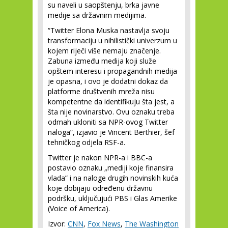
su naveli u saopštenju, brka javne
medije sa državnim medijima.
“Twitter Elona Muska nastavlja svoju
transformaciju u nihilistički univerzum u
kojem riječi više nemaju značenje.
Zabuna između medija koji služe
opštem interesu i propagandnih medija
je opasna, i ovo je dodatni dokaz da
platforme društvenih mreža nisu
kompetentne da identifikuju šta jest, a
šta nije novinarstvo. Ovu oznaku treba
odmah ukloniti sa NPR-ovog Twitter
naloga”, izjavio je Vincent Berthier, šef
tehničkog odjela RSF-a.
Twitter je nakon NPR-a i BBC-a
postavio oznaku „mediji koje finansira
vlada” i na naloge drugih novinskih kuća
koje dobijaju određenu državnu
podršku, uključujući PBS i Glas Amerike
(Voice of America).
Izvor:
CNN
,
Fox News
,
The Washington