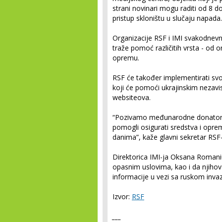
strani novinari mogu raditi od 8 do
pristup skloništu u slučaju napada
Organizacije RSF i IMI svakodnevn
traže pomoć različitih vrsta - od 
opremu.
RSF će također implementirati svo
koji će pomoći ukrajinskim nezavi
websiteova.
“Pozivamo međunarodne donatore
pomogli osigurati sredstva i opre
danima”, kaže glavni sekretar RSF
Direktorica IMI-ja Oksana Romani
opasnim uslovima, kao i da njiho
informacije u vezi sa ruskom invaz
Izvor:
RSF
___