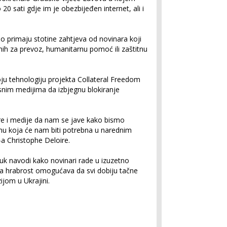
 20 sati gdje im je obezbijeđen internet, ali i
.
o primaju stotine zahtjeva od novinara koji
onih za prevoz, humanitarnu pomoć ili zaštitnu
ju tehnologiju projekta Collateral Freedom
snim medijima da izbjegnu blokiranje
 i medije da nam se jave kako bismo
mu koja će nam biti potrebna u narednim
-a Christophe Deloire.
uk navodi kako novinari rade u izuzetno
va hrabrost omogućava da svi dobiju tačne
ijom u Ukrajini.