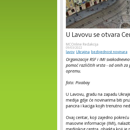
U Lavovu se otvara Ce
MCOnline Redakcija
09/03/2022
lavov
Ukrajina
bezbjednost novinara
Organizacije RSF i IMI svakodnevno
pomoć različitih vrsta - od onih za
opremu.
foto: Pixabay
U Lavovu, gradu na zapadu Ukrajin
medija gdje će novinarima biti p
pancira i kaciga kojih trenutno ned
Ovaj centar, koji zajedno pokreću R
masovne informacije (IMI), nalaz
medijskog centra, objekta koji je