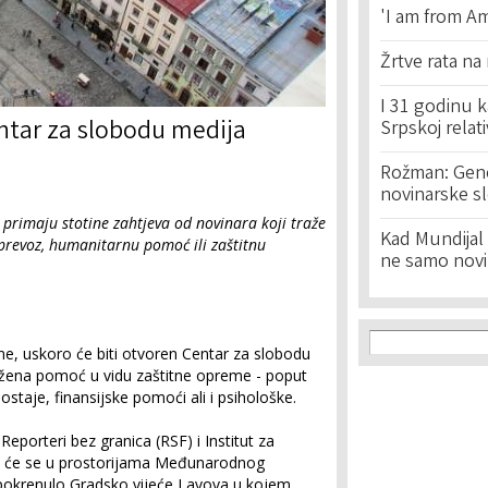
'I am from Am
Žrtve rata na
I 31 godinu k
ntar za slobodu medija
Srpskoj relat
Rožman: Geno
novinarske s
 primaju stotine zahtjeva od novinara koji traže
Kad Mundijal 
 prevoz, humanitarnu pomoć ili zaštitnu
ne samo novi
Search f
Search
e, uskoro će biti otvoren Centar za slobodu
ružena pomoć u vidu zaštitne opreme - poput
ostaje, finansijske pomoći ali i psihološke.
eporteri bez granica (RSF) i Institut za
it će se u prostorijama Međunarodnog
 pokrenulo Gradsko vijeće Lavova u kojem