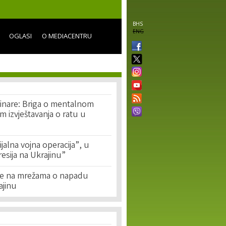
BHS
ENG
OGLASI
O MEDIACENTRU
vinare: Briga o mentalnom
m izvještavanja o ratu u
jalna vojna operacija”, u
resija na Ukrajinu”
je na mrežama o napadu
ajinu