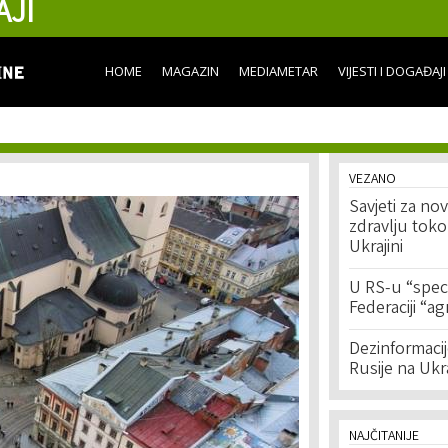
AJI
Skip to
main
content
HOME
MAGAZIN
MEDIAMETAR
VIJESTI I DOGAĐAJI
VEZANO
Savjeti za no
zdravlju toko
Ukrajini
U RS-u “speci
Federaciji “ag
Dezinformaci
Rusije na Ukr
NAJČITANIJE