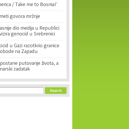
erica / Take me to Bosnia!'
 meti govora mržnje
asnije dio medija u Republici
ivizira genocid u Srebrenici
cid u Gazi razotkrio granice
lobode na Zapadu
postane putovanje života, a
narski zadatak
orm