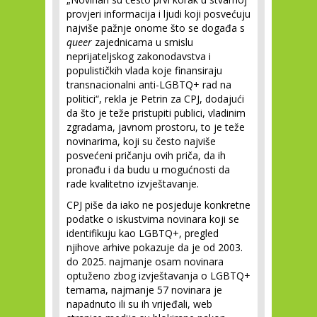
provjeri informacija i ljudi koji posvećuju
najviše pažnje onome što se događa s
queer
zajednicama u smislu
neprijateljskog zakonodavstva i
populističkih vlada koje finansiraju
transnacionalni anti-LGBTQ+ rad na
politici“, rekla je Petrin za CPJ, dodajući
da što je teže pristupiti publici, vladinim
zgradama, javnom prostoru, to je teže
novinarima, koji su često najviše
posvećeni pričanju ovih priča, da ih
pronađu i da budu u mogućnosti da
rade kvalitetno izvještavanje.
CPJ piše da iako ne posjeduje konkretne
podatke o iskustvima novinara koji se
identifikuju kao LGBTQ+, pregled
njihove arhive pokazuje da je od 2003.
do 2025. najmanje osam novinara
optuženo zbog izvještavanja o LGBTQ+
temama, najmanje 57 novinara je
napadnuto ili su ih vrijeđali, web