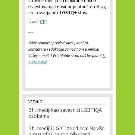
stranice medija su blokirane nakon
izvještavanja i novinar je otpušten zbog
emitovanja pro-LGBTQ+ stava.
Izvor:
CPJ
___
Želite sedmični pregled vijesti, analiza,
komentara i edukacija za novinare u inboxu
Vašeg e-maila? Pretplatite se na naš besplatni
E-
bilten ovdje
.
VEZANO
Bh. mediji kao saveznici LGBTIQA
osobama
Bh. mediji i LGBT zajednica: Najviše