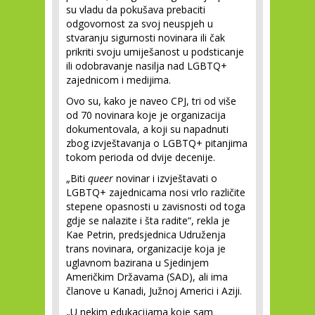
su vladu da pokušava prebaciti
odgovornost za svoj neuspjeh u
stvaranju sigurnosti novinara ili čak
prikriti svoju umiješanost u podsticanje
ili odobravanje nasilja nad LGBTQ+
zajednicom i medijima.
Ovo su, kako je naveo CPJ, tri od više
od 70 novinara koje je organizacija
dokumentovala, a koji su napadnuti
zbog izvještavanja o LGBTQ+ pitanjima
tokom perioda od dvije decenije.
„Biti
queer
novinar i izvještavati o
LGBTQ+ zajednicama nosi vrlo različite
stepene opasnosti u zavisnosti od toga
gdje se nalazite i šta radite“, rekla je
Kae Petrin, predsjednica Udruženja
trans novinara, organizacije koja je
uglavnom bazirana u Sjedinjem
Američkim Državama (SAD), ali ima
članove u Kanadi, Južnoj Americi i Aziji.
„U nekim edukacijama koje sam