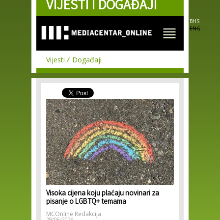
VIJESTI I DOGAĐAJI
Skip to
main
content
BHS
ENG
Vijesti
Događaji
Visoka cijena koju plaćaju novinari za
pisanje o LGBTQ+ temama
MCOnline Redakcija
29/06/2026