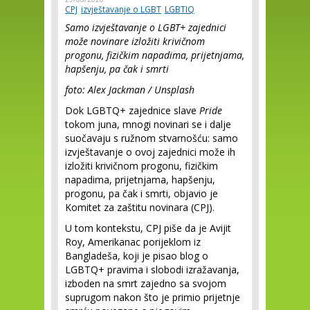
CPJ
izvještavanje o LGBT
LGBTIQ
Samo izvještavanje o LGBT+ zajednici
može novinare izložiti krivičnom
progonu, fizičkim napadima, prijetnjama,
hapšenju, pa čak i smrti
foto: Alex Jackman / Unsplash
Dok LGBTQ+ zajednice slave
Pride
tokom juna, mnogi novinari se i dalje
suočavaju s ružnom stvarnošću: samo
izvještavanje o ovoj zajednici može ih
izložiti krivičnom progonu, fizičkim
napadima, prijetnjama, hapšenju,
progonu, pa čak i smrti, objavio je
Komitet za zaštitu novinara (CPJ).
U tom kontekstu, CPJ piše da je Avijit
Roy, Amerikanac porijeklom iz
Bangladeša, koji je pisao blog o
LGBTQ+ pravima i slobodi izražavanja,
izboden na smrt zajedno sa svojom
suprugom nakon što je primio prijetnje