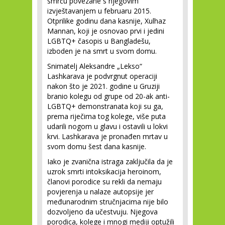
smrću povezane s njegovim
izvještavanjem u februaru 2015.
Otprilike godinu dana kasnije, Xulhaz
Mannan, koji je osnovao prvi i jedini
LGBTQ+ časopis u Bangladešu,
izboden je na smrt u svom domu.
Snimatelj Aleksandre „Lekso“
Lashkarava je podvrgnut operaciji
nakon što je 2021. godine u Gruziji
branio kolegu od grupe od 20-ak anti-
LGBTQ+ demonstranata koji su ga,
prema riječima tog kolege, više puta
udarili nogom u glavu i ostavili u lokvi
krvi. Lashkarava je pronađen mrtav u
svom domu šest dana kasnije.
Iako je zvanična istraga zaključila da je
uzrok smrti intoksikacija heroinom,
članovi porodice su rekli da nemaju
povjerenja u nalaze autopsije jer
međunarodnim stručnjacima nije bilo
dozvoljeno da učestvuju. Njegova
porodica, kolege i mnogi mediji optužili