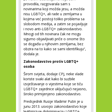
provodila, razgovarala sam s
novinarima koji možda jesu, a možda
nisu LGBTQ+, ali rade u zemljama u
kojima već postoji toliko problema sa
slobodom medija, a zatim se pojavljuje
i novo anti-LGBTQ+ zakonodavstvo.
Mnogi od tih novinara čak ne mogu
sigurno objavljivati priče o onome što
se događa u njihovim zemljama, bez
obzira na to kako se sami identifikuju“,
dodala je.
Zakonodavstvo protiv LGBTQ+
osoba
Širom svijeta, dodaje CPJ, neke vlade
koriste svaki alat kako bi suzbile
izvještavanje o vijestima koje se tiču
LGBTQ+ zajednice uključujući nejasno,
široko primijenjeno zakonodavstvo.
Predsjednik Rusije Vladimir Putin je u
junu 2013. usvojio zakonodavstvo koje
legitimizuje diskriminaciju LGBTQ+