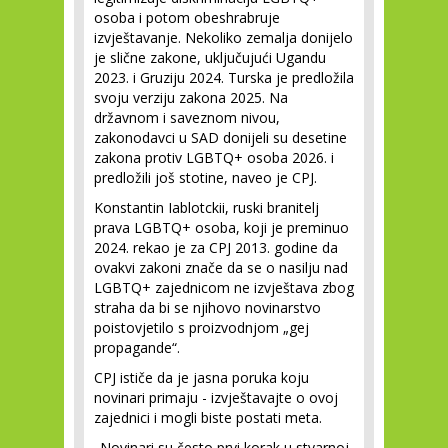
osoba i potom obeshrabruje
izvještavanje. Nekoliko zemalja donijelo
je slične zakone, uključujući Ugandu
2023. i Gruziju 2024. Turska je predložila
svoju verziju zakona 2025. Na
državnom i saveznom nivou,
zakonodavci u SAD donijeli su desetine
zakona protiv LGBTQ+ osoba 2026. i
predložili još stotine, naveo je CPJ.
Konstantin Iablotckii, ruski branitelj
prava LGBTQ+ osoba, koji je preminuo
2024. rekao je za CPJ 2013. godine da
ovakvi zakoni znače da se o nasilju nad
LGBTQ+ zajednicom ne izvještava zbog
straha da bi se njihovo novinarstvo
poistovjetilo s proizvodnjom „gej
propagande“.
CPJ ističe da je jasna poruka koju
novinari primaju - izvještavajte o ovoj
zajednici i mogli biste postati meta.
„Novinari su često prvi korak u stvarnoj