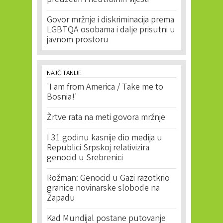
preuzetih i neutralnih vijesti
Govor mržnje i diskriminacija prema
LGBTQA osobama i dalje prisutni u
javnom prostoru
NAJČITANIJE
'I am from America / Take me to
Bosnia!'
Žrtve rata na meti govora mržnje
I 31 godinu kasnije dio medija u
Republici Srpskoj relativizira
genocid u Srebrenici
Rožman: Genocid u Gazi razotkrio
granice novinarske slobode na
Zapadu
Kad Mundijal postane putovanje