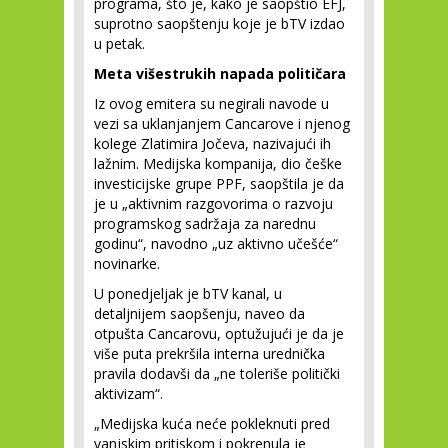
programa, što je, kako je saopštio EFJ,
suprotno saopštenju koje je bTV izdao
u petak.
Meta višestrukih napada političara
Iz ovog emitera su negirali navode u
vezi sa uklanjanjem Cancarove i njenog
kolege Zlatimira Jočeva, nazivajući ih
lažnim. Medijska kompanija, dio češke
investicijske grupe PPF, saopštila je da
je u „aktivnim razgovorima o razvoju
programskog sadržaja za narednu
godinu“, navodno „uz aktivno učešće“
novinarke.
U ponedjeljak je bTV kanal, u
detaljnijem saopšenju, naveo da
otpušta Cancarovu, optužujući je da je
više puta prekršila interna urednička
pravila dodavši da „ne toleriše politički
aktivizam“.
„Medijska kuća neće pokleknuti pred
vanjskim pritiskom i pokrenula je