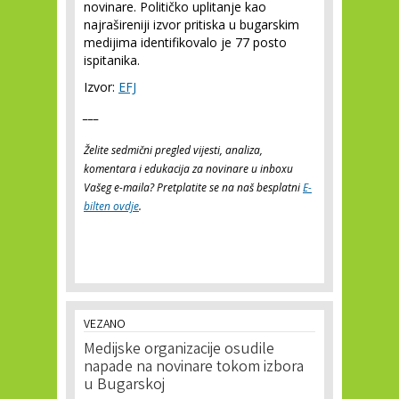
novinare. Političko uplitanje kao
najrašireniji izvor pritiska u bugarskim
medijima identifikovalo je 77 posto
ispitanika.
Izvor:
EFJ
___
Želite sedmični pregled vijesti, analiza,
komentara i edukacija za novinare u inboxu
Vašeg e-maila? Pretplatite se na naš besplatni
E-
bilten ovdje
.
VEZANO
Medijske organizacije osudile
napade na novinare tokom izbora
u Bugarskoj