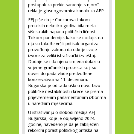
postupak za prekid saradnje s njom“,
rekla je glasnogovornica kanala za AFP.
EFJ piše da je Cancarova tokom
proteklih nekoliko godina bila meta
višestrukih napada političkih ličnosti.
Tokom pandemije, kako se dodaje, na
nju su takođe vršili pritisak organi za
provođenje zakona da otkrije svoje
izvore za veliki istraživački izvještaj.
Dodaje se i da njena smjena dolazi u
vrijeme građanskih protesta koji su
doveli do pada vlade predvođene
konzervativcima 11. decembra.
Bugarska je od tada ušla u novu fazu
političke nestabilnosti i kreće se prema
prijevremenim parlamentarnim izborima
u narednim mjesecima.
U istraživanju o slobodi medija AEJ-
Bugarska, koje je objavljeno 2024.
godine, navedeno je da je zabilježen
rekordni porast političkog pritiska na