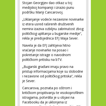
Stojan Georgijev dao otkaz u toj
medijskoj kompaniji i izrazio punu
podršku Mariji Cancarovoj.
„Uklanjanje vodeće nezavisne novinarke
iz etera usred raširenih društvenih
nemira izaziva ozbiljnu zabrinutost zbog
političkog uplitanja u bugarske medije“,
rekla je predsjednica EFJ Maja Sever.
Navela je da EFJ zahtijeva hitno
vraćanje novinarke na posao i
pokretanje istrage o navodnom
političkom pritisku na bTV.
„Bugarski građani imaju pravo na
pristup informacijama koje su slobodne
i nezavisne od političkog pritiska“, rekla
je Sever.
Cancarova, poznata po oštrom i
kritičkom propitivanju te visokoprofilnim
istragama, potvrdila je u objavi na
Facebooku da je uklonjena iz