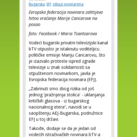
Bugarska
EFJ
otkazi novinarima
Evropska federacija novinara zahtijeva
hitno vraćanje Marije Cancarove na
posao
foto: Facebook / Maria Tsantsarova
Vodeći bugarski privatni televizijski kanal
bTV otpustio je istaknutu voditeljicu
političke emisije Mariju Cancarovu, što
je izazvalo proteste ispred zgrade
televizije u znak solidarnosti sa
otpuštenom novinarkom, javila je
Evropska federacija novinara (EFJ).
„Zabrinuti smo zbog rizika od još
jednog 'pražnjenja stolica' - uklanjanja
kritičkih glasova - iz bugarskog
nacionalnog etera“, navodi se u
saopštenju AEJ-Bugarska, podružnice
EFJ u toj državi.
Takođe, dodaje se da je jedan od
vodećih istraživačkih novinara bTV-a