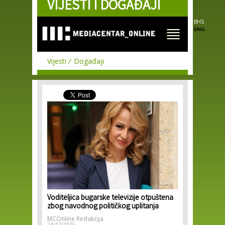
VIJESTI I DOGAĐAJI
Skip to
main
content
BHS
ENG
Vijesti
Događaji
Voditeljica bugarske televizije otpuštena
zbog navodnog političkog uplitanja
MCOnline Redakcija
24/12/2025