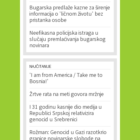
Bugarska predlaže kazne za širenje
informacija o 'ličnom životu' bez
pristanka osobe
Neefikasna policijska istraga u
slučaju premlaćivanja bugarskog
novinara
NAJČITANIJE
'I am from America / Take me to
Bosnia!'
Žrtve rata na meti govora mržnje
I 31 godinu kasnije dio medija u
Republici Srpskoj relativizira
genocid u Srebrenici
Rožman: Genocid u Gazi razotkrio
granice novinarske slobode na