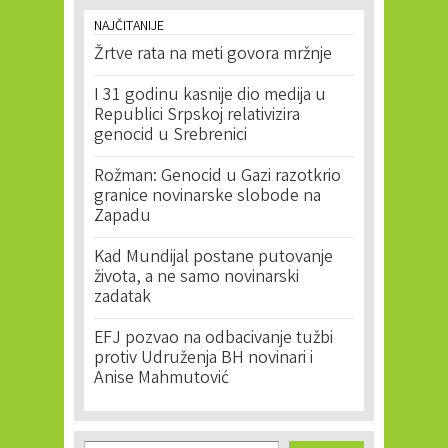
NAJČITANIJE
Žrtve rata na meti govora mržnje
I 31 godinu kasnije dio medija u
Republici Srpskoj relativizira
genocid u Srebrenici
Rožman: Genocid u Gazi razotkrio
granice novinarske slobode na
Zapadu
Kad Mundijal postane putovanje
života, a ne samo novinarski
zadatak
EFJ pozvao na odbacivanje tužbi
protiv Udruženja BH novinari i
Anise Mahmutović