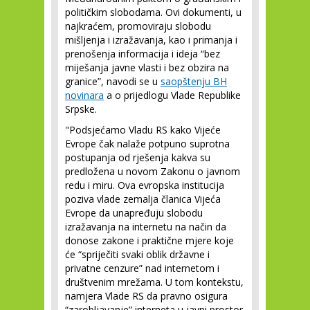
političkim slobodama. Ovi dokumenti, u
najkraćem, promoviraju slobodu
mišljenja i izražavanja, kao i primanja i
prenošenja informacija i ideja “bez
miješanja javne vlasti i bez obzira na
granice”, navodi se u
saopštenju BH
novinara
a o prijedlogu Vlade Republike
Srpske.
"Podsjećamo Vladu RS kako Vijeće
Evrope čak nalaže potpuno suprotna
postupanja od rješenja kakva su
predložena u novom Zakonu o javnom
redu i miru. Ova evropska institucija
poziva vlade zemalja članica Vijeća
Evrope da unapređuju slobodu
izražavanja na internetu na način da
donose zakone i praktične mjere koje
će “spriječiti svaki oblik državne i
privatne cenzure” nad internetom i
društvenim mrežama. U tom kontekstu,
namjera Vlade RS da pravno osigura
“zarobljavanje” interneta u javni prostor