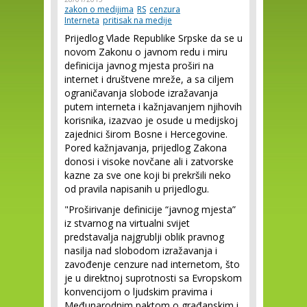
zakon o medijima
RS
cenzura
Interneta
pritisak na medije
Prijedlog Vlade Republike Srpske da se u
novom Zakonu o javnom redu i miru
definicija javnog mjesta proširi na
internet i društvene mreže, a sa ciljem
ograničavanja slobode izražavanja
putem interneta i kažnjavanjem njihovih
korisnika, izazvao je osude u medijskoj
zajednici širom Bosne i Hercegovine.
Pored kažnjavanja, prijedlog Zakona
donosi i visoke novčane ali i zatvorske
kazne za sve one koji bi prekršili neko
od pravila napisanih u prijedlogu.
"Proširivanje definicije “javnog mjesta”
iz stvarnog na virtualni svijet
predstavalja najgrublji oblik pravnog
nasilja nad slobodom izražavanja i
zavođenje cenzure nad internetom, što
je u direktnoj suprotnosti sa Evropskom
konvencijom o ljudskim pravima i
Međunarodnim paktom o građanskim i