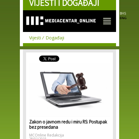
VIJESTI I DOGAĐAJI
Skip to
main
content
BHS
ENG
Vijesti
Događaji
Zakon o javnom redu i miru RS: Postupak
bez presedana
MCOnline Redakcija
28/01/2015