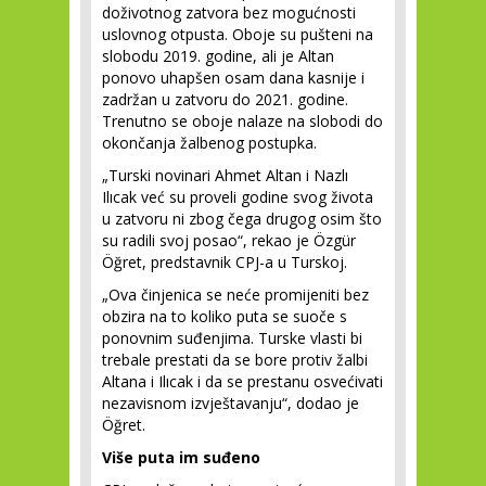
doživotnog zatvora bez mogućnosti
uslovnog otpusta. Oboje su pušteni na
slobodu 2019. godine, ali je Altan
ponovo uhapšen osam dana kasnije i
zadržan u zatvoru do 2021. godine.
Trenutno se oboje nalaze na slobodi do
okončanja žalbenog postupka.
„Turski novinari Ahmet Altan i Nazlı
Ilıcak već su proveli godine svog života
u zatvoru ni zbog čega drugog osim što
su radili svoj posao“, rekao je Özgür
Öğret, predstavnik CPJ-a u Turskoj.
„Ova činjenica se neće promijeniti bez
obzira na to koliko puta se suoče s
ponovnim suđenjima. Turske vlasti bi
trebale prestati da se bore protiv žalbi
Altana i Ilıcak i da se prestanu osvećivati
​​nezavisnom izvještavanju“, dodao je
Öğret.
Više puta im suđeno