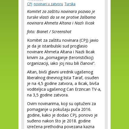
CPJ
novinari u zatvoru
Turska
Komitet za zaštitu novinara pozvao je
turske vlasti da se ne protive žalbama
novinara Ahmeta Altana i Nazlı Ilıcak
foto: Bianet / Screenshot
Komitet za zaštitu novinara (CPJ) javio
je da je istanbulski sud proglasio
novinare Ahmeta Altana i Nazlı Ilıcak
krivim za „pomaganje (terorističkoj)
organizaciji, iako joj nisu bili članovi“.
Altan, bivši glavni urednik ugašenog
liberalnog dnevnog lista Taraf, osuđen
je na 4,5 godine zatvora, a Ilıcak, bivša
voditeljica ugašenog Can Erzincan TV-a,
na 3,5 godine zatvora.
Ovim novinarima, koji su optuženi za
pomaganje u pokušaju puča 2016.
godine, kako je dodao CPJ, ponovo je
suđeno nakon što je 2018. godine
izrečena prethodna povezana kazna