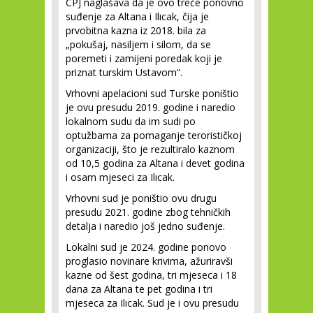
CPJ naglašava da je ovo treće ponovno
suđenje za Altana i Ilıcak, čija je
prvobitna kazna iz 2018. bila za
„pokušaj, nasiljem i silom, da se
poremeti i zamijeni poredak koji je
priznat turskim Ustavom“.
Vrhovni apelacioni sud Turske poništio
je ovu presudu 2019. godine i naredio
lokalnom sudu da im sudi po
optužbama za pomaganje terorističkoj
organizaciji, što je rezultiralo kaznom
od 10,5 godina za Altana i devet godina
i osam mjeseci za Ilıcak.
Vrhovni sud je poništio ovu drugu
presudu 2021. godine zbog tehničkih
detalja i naredio još jedno suđenje.
Lokalni sud je 2024. godine ponovo
proglasio novinare krivima, ažuriravši
kazne od šest godina, tri mjeseca i 18
dana za Altana te pet godina i tri
mjeseca za Ilıcak. Sud je i ovu presudu