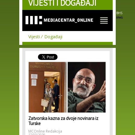
VIJESTI I DOGAĐAJI
Skip to
main
content
BHS
ENG
Vijesti
Događaji
Zatvorska kazna za dvoje novinara iz
Turske
MCOnline Redakcija
17/03/2026