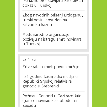
IFJ lažno predstavljena kao krivični
dokaz u Turskoj
Zbog navodnih prijetnji Erdoganu,
turski novinar osuđen na
zatvorsku kaznu
Međunarodne organizacije
pozivaju na istragu smrti novinara
u Turskoj
NAJČITANIJE
Žrtve rata na meti govora mržnje
I 31 godinu kasnije dio medija u
Republici Srpskoj relativizira
genocid u Srebrenici
Rožman: Genocid u Gazi razotkrio
granice novinarske slobode na
Zapadu