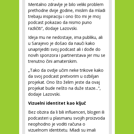
Mentalno zdravlje je bilo veliki problem
prethodne dvije godine, mislim da mladi
trebaju inspiraciju i ono što mi je moj
podcast pokazao da nismo puno
različiti“, dodaje Lazovski.
Ideja mu ne nedostaje, ima publiku, ali
u Sarajevo je došao da nauči kako
unaprijediti svoj podcast ali i dođe do
novih sponzora i partnerstava jer mu se
trenutno čini amaterskim.
„Tako da ovdje učim neke trikove kako
da svoj podcast pretvorim u ozbiljan
projekat. Ono što želim jeste da ovaj
projekat bude nešto na duže staze...“,
dodaje Lazovski.
Vizuelni identitet kao ključ
Bez obzira da li bili influenceri, blogeri ili
podcasteri u plasmanu svojih proizvoda
neophodno je voditi računa o
vizuelnom identitetu. Mladi su imali