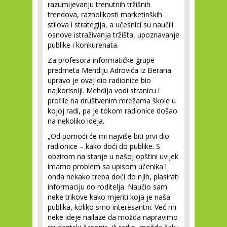
razumijevanju trenutnih tržišnih
trendova, raznolikosti marketinških
stilova i strategija, a učesnici su naučili
osnove istraživanja tržišta, upoznavanje
publike i konkurenata.
Za profesora informatičke grupe
predmeta Mehdiju Adrovića iz Berana
upravo je ovaj dio radionice bio
najkorisniji. Mehdija vodi stranicu i
profile na društvenim mrežama škole u
kojoj radi, pa je tokom radionice došao
na nekoliko ideja.
„Od pomoći će mi najviše biti prvi dio
radionice – kako doći do publike. S
obzirom na stanje u našoj opštini uvijek
imamo problem sa upisom učenika i
onda nekako treba doći do njih, plasirati
informaciju do roditelja. Naučio sam
neke trikove kako mjeriti koja je naša
publika, koliko smo interesantni. Već mi
neke ideje nailaze da možda napravimo