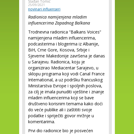
Slađan Tomić
25/09/2021
novinari influenseri
Radionica namijenjena mladim
influencerima Zapadnog Balkana
Trodnevna radionica “Balkans Voices“
namijenjena mladim influencerima,
podcasterima i blogerima iz Albanije,
BiH, Crne Gore, Kosova, Srbije i
Sjeverne Makedonije završena je danas
u Sarajevu. Radionica, koju je
organizirao Mediacentar Sarajevo, u
sklopu programa koji vodi Canal France
International, a uz podršku francuskog
Ministarstva Evrope i spoljnih poslova,
za cilj je imala punuditi vještine i znanje
mladim influencerima koji se bave
društveno korisnim temama kako doći
do veće publike ali i zaštititi svoje
podatke i spriječiti govor mržnje u
komentarima.
Prvi dio radionice bio je posvećen