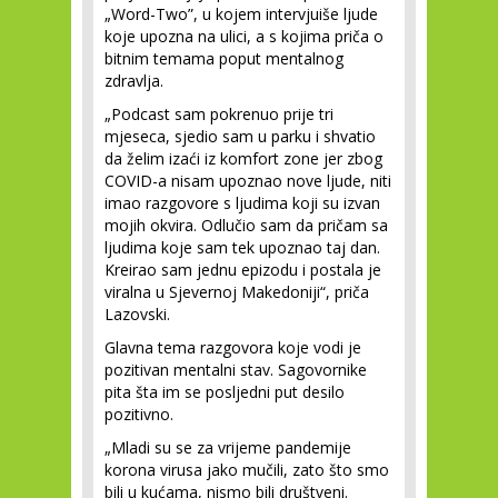
„Word-Two”, u kojem intervjuiše ljude
koje upozna na ulici, a s kojima priča o
bitnim temama poput mentalnog
zdravlja.
„Podcast sam pokrenuo prije tri
mjeseca, sjedio sam u parku i shvatio
da želim izaći iz komfort zone jer zbog
COVID-a nisam upoznao nove ljude, niti
imao razgovore s ljudima koji su izvan
mojih okvira. Odlučio sam da pričam sa
ljudima koje sam tek upoznao taj dan.
Kreirao sam jednu epizodu i postala je
viralna u Sjevernoj Makedoniji“, priča
Lazovski.
Glavna tema razgovora koje vodi je
pozitivan mentalni stav. Sagovornike
pita šta im se posljedni put desilo
pozitivno.
„Mladi su se za vrijeme pandemije
korona virusa jako mučili, zato što smo
bili u kućama, nismo bili društveni.