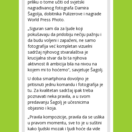
priliku o tome učiti od svjetski
nagrađivanog fotografa Damira
Šagolja, dobitnika Pulizerove i nagrade
World Press Photo.
„Siguran sam da za ljude koji
pokušavaju da pridobiju nečiju pažnju i
da budu voljeni i zapaženi, ne samo
fotografija već kompletan vizuelni
sadržaj njihovog stvaralaštva je
krucijalna stvar da bi ta njihova
aktivnost ili ambicija bila na nivou na
kojem mi to hoćemo“, savjetuje Šagolj.
U doba smartphona dovoljno je
pritisnuti jednu komandu i fotografija je
tu. Za kvalitetan sadržaj ipak treba
poznavati neka pravila, a u svom
predavanju Šagolj je učesnicima
objasnio i koja.
„Pravila kompozicije, pravila da se uslika
u pravom momentu, sve to je u suštini
kako ljudski mozak i ljudi hoće da vide