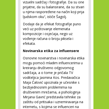
vizuelni sadržaj i fotografije. Da su one
prijatne, da su balansirane, da su stvari
u njima raspoređene na način koji prija
ljudskom oku“, ističe Šagolj.
Dodaje da je efekat fotografije puno
veći uz poštovanje elemenata
kompozicije i osjećaja, nego uz
vođenje računa o broju piksela i
efekata.
Novinarska etika za influensere
Osnovne novinarstva i novinarska etika
mogu pomoći mladim influencerima u
kreiranju društveno odgovornog
sadržaja, a o tome je pričala TV
voditeljica Jasmina Kos. Predavačica
Maja Ćalović upoznala je učesnike s
bezbjednosnim problemima na
društvenim mrežama, a psihologinja
Mirjana Gavrić predstavila tehnike za
zaštitu od pritisaka i uznemiravanja na
internetu, s kojima se influenceri na