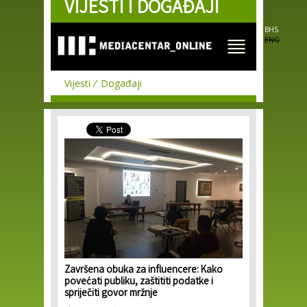
VIJESTI I DOGAĐAJI
Skip to
main
content
BHS
ENG
Vijesti
Događaji
Završena obuka za influencere: Kako
povećati publiku, zaštititi podatke i
spriječiti govor mržnje