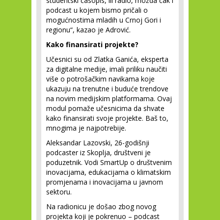
studentski časopis, ili radio, možda čak i
podcast u kojem bismo pričali o
mogućnostima mladih u Crnoj Gori i
regionu“, kazao je Adrović.
Kako finansirati projekte?
Učesnici su od Zlatka Ganića, eksperta
za digitalne medije, imali priliku naučiti
više o potrošačkim navikama koje
ukazuju na trenutne i buduće trendove
na novim medijskim platformama. Ovaj
modul pomaže učesnicima da shvate
kako finansirati svoje projekte. Baš to,
mnogima je najpotrebije.
Aleksandar Lazovski, 26-godišnji
podcaster iz Skoplja, društveni je
poduzetnik. Vodi SmartUp o društvenim
inovacijama, edukacijama o klimatskim
promjenama i inovacijama u javnom
sektoru.
Na radionicu je došao zbog novog
projekta koji je pokrenuo – podcast