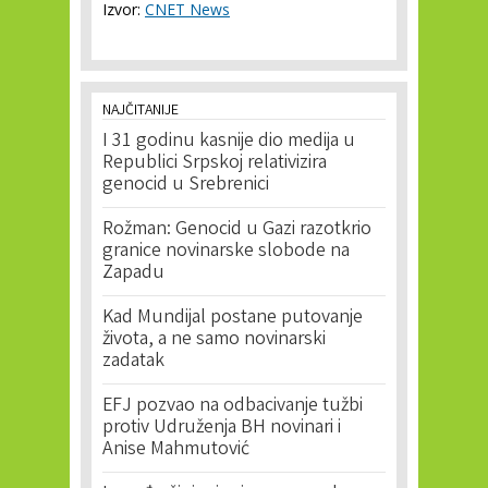
Izvor:
CNET News
NAJČITANIJE
I 31 godinu kasnije dio medija u
Republici Srpskoj relativizira
genocid u Srebrenici
Rožman: Genocid u Gazi razotkrio
granice novinarske slobode na
Zapadu
Kad Mundijal postane putovanje
života, a ne samo novinarski
zadatak
EFJ pozvao na odbacivanje tužbi
protiv Udruženja BH novinari i
Anise Mahmutović