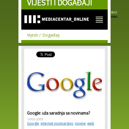
VIJESTI I DOGAĐAJI
Skip to
main
content
BHS
ENG
Vijesti
Događaji
Google: uža saradnja sa novinama?
14/05/2009
Google
internet novinarstvo
novine
web