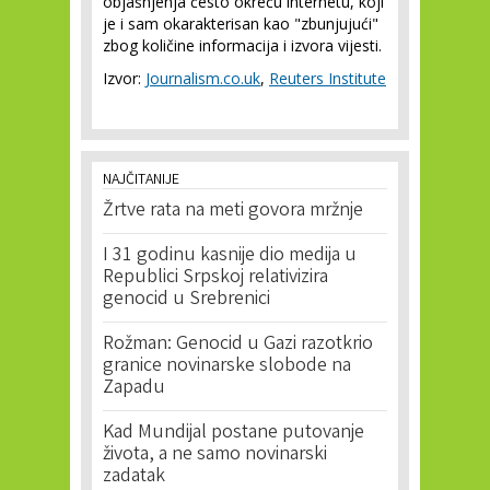
objašnjenja često okreću internetu, koji
je i sam okarakterisan kao "zbunjujući"
zbog količine informacija i izvora vijesti.
Izvor:
Journalism.co.uk
,
Reuters Institute
NAJČITANIJE
Žrtve rata na meti govora mržnje
I 31 godinu kasnije dio medija u
Republici Srpskoj relativizira
genocid u Srebrenici
Rožman: Genocid u Gazi razotkrio
granice novinarske slobode na
Zapadu
Kad Mundijal postane putovanje
života, a ne samo novinarski
zadatak