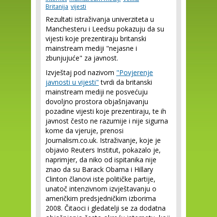
Britanija
vijesti
Rezultati istraživanja univerziteta u
Manchesteru i Leedsu pokazuju da su
vijesti koje prezentiraju britanski
mainstream mediji "nejasne i
zbunjujuće" za javnost.
Izvještaj pod nazivom
"Povjerenje
javnosti u vijesti"
tvrdi da britanski
mainstream mediji ne posvećuju
dovoljno prostora objašnjavanju
pozadine vijesti koje prezentiraju, te ih
javnost često ne razumije i nije sigurna
kome da vjeruje, prenosi
Journalism.co.uk. Istraživanje, koje je
objavio Reuters Institut, pokazalo je,
naprimjer, da niko od ispitanika nije
znao da su Barack Obama i Hillary
Clinton članovi iste političke partije,
unatoč intenzivnom izvještavanju o
američkim predsjedničkim izborima
2008. Čitaoci i gledatelji se za dodatna