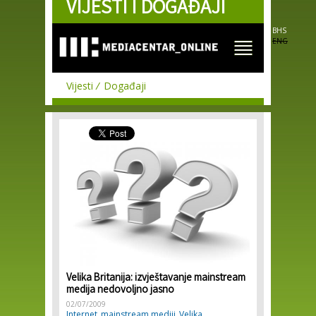
VIJESTI I DOGAĐAJI
Skip to
main
content
BHS
ENG
Vijesti
Događaji
Velika Britanija: izvještavanje mainstream
medija nedovoljno jasno
02/07/2009
Internet
mainstream mediji
Velika