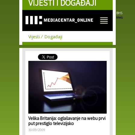
VIJESTI I DOGAĐAJI
Skip to
main
content
BHS
ENG
Vijesti
Događaji
Velika Britanija: oglašavanje na webu prvi
put prestiglo televizijsko
30/09/2009