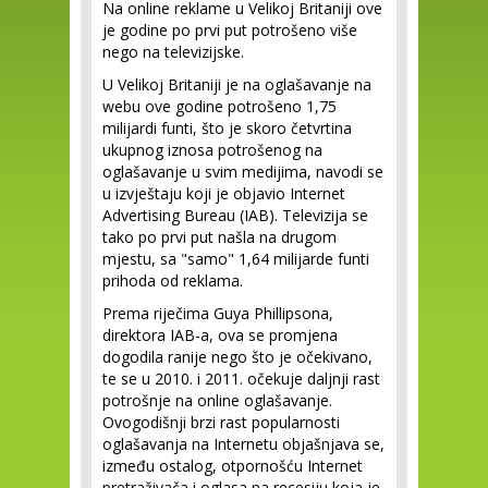
Na online reklame u Velikoj Britaniji ove
je godine po prvi put potrošeno više
nego na televizijske.
U Velikoj Britaniji je na oglašavanje na
webu ove godine potrošeno 1,75
milijardi funti, što je skoro četvrtina
ukupnog iznosa potrošenog na
oglašavanje u svim medijima, navodi se
u izvještaju koji je objavio Internet
Advertising Bureau (IAB). Televizija se
tako po prvi put našla na drugom
mjestu, sa "samo" 1,64 milijarde funti
prihoda od reklama.
Prema riječima Guya Phillipsona,
direktora IAB-a, ova se promjena
dogodila ranije nego što je očekivano,
te se u 2010. i 2011. očekuje daljnji rast
potrošnje na online oglašavanje.
Ovogodišnji brzi rast popularnosti
oglašavanja na Internetu objašnjava se,
između ostalog, otpornošću Internet
pretraživača i oglasa na recesiju koja je